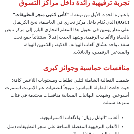
تجربة ترفيهية رائدة داخل مراكز التسوق
باعتباره الحدث الأول من نوعه لـ
“كأس لاعبي متجر التطبيقات”
(AGC)
الذي يُقام داخل مركز تجاري في العاصمة، نجح الكرنفال
على مدار يومين في تحويل هذا المعلم التجاري البارز إلى مركز نابض
بالحياة والألعاب الرقمية. وشهد الحدث إقبالاً استثنائياً جمع تحت
سقف واحد عشّاق ألعاب الهواتف الذكية، واللاعبين الهواة،
والمبدعين الرقميين، والعائلات.
منافسات حماسية وجوائز كبرى
صُممت الفعالية الشاملة لتلبي تطلعات ومستويات اللاعبين كافة؛
حيث جاءت البطولة المباشرة تتويجاً لتصفيات عبر الإنترنت استمرت
أسبوعين. وشهدت النهائيات الميدانية منافسات محتدمة في فئات
متنوعة شملت:
ألعاب “الباتل رويال” والألعاب الاستراتيجية.
الألعاب الترفيهية المفضلة المتاحة على متجر التطبيقات (مثل
اللعبة الشهيرة “يلا لودو”).