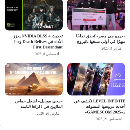
«جيميرجي مصر» تُحقق نجاحًا
تحديث NVIDIA DLSS 4 يعزز
مبهرًا في أولى نسخها بالبروج
الأداء في Death Relives وThe
First Descendant
فبراير 3, 2025
أغسطس 8, 2025
LEVEL INFINITE تكشف عن
«ببجي موبايل» تُشعل حماس
أحدث عروضها المشوقة
الملايين في ذكراها الثامنة
بـ«GAMESCOM 2025»
مارس 26, 2026
أغسطس 21, 2025