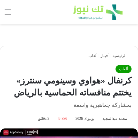
بحث عن
الق
الرئيسية
|
أخبـار
|
ألعاب
ألعاب
كرنفال «هواوي وسينومي سنترز»
يختتم منافساته الحماسية بالرياض
بمشاركة جماهيرية واسعة
محمد عبدالمجيد
يونيو 8, 2026
9٬886
2 دقائق