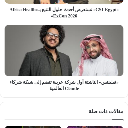
ExCon
2026»
«GS1 Egypt» تستعرض أحدث حلول التتبع بـ«Africa Health
ExCon 2026»
«فيلينتس»
الناشئة
أول
شركة
عربية
تنضم
إلى
شبكة
شركاء
Claude
«فيلينتس» الناشئة أول شركة عربية تنضم إلى شبكة شركاء
العالمية
Claude العالمية
مقالات ذات صلة