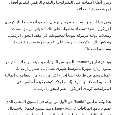
وتبرز أيضًا اعتماده على التكنولوجيا والتقدم الرقمي لتقديم أفضل
تجربة مصرفية لعملائه.
وفي هذا السياق، صرح جون بيير ترينيل، العضو المنتدب لبنك كريدي
أجريكول مصر: “سعداء بحصولنا على تلك الجوائز من مؤسسات
ومجلات دولية مرموقة تتويجاً لمجهوداتنا في ملف التحول الرقمي.
وتعكس تلك التكريمات حرصنا على تقديم تجربة مصرفية فريدة
وسلسة لعملائنا”.
ويتمتع تطبيق “banki” بالعديد من المزايا، حيث يتم من خلاله أكثر من
مليون زيارة شهريًا بمتوسط شهري يصل إلى عشر زيارات لكل
عميل، ويتم عن طريقه أيضاً إجراء أكثر من 98٪ من المعاملات المالية
المحلية لعملاء البنك رقميًا، مما يؤكد كونه ركيزة أساسية في
استراتيجية كريدي أجريكول مصر للتحول الرقمي.
هذا ويُعد تطبيق “banki” هو الأول من نوعه في السوق المحلي الذي
يضم برنامج المكافآت (Happy Points) مما يسمح للعملاء باستبدال