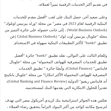
في تقديم أكثر الخدمات الرقمية تميزاً لعملائه.
وعلى صعيد آخر، حصل البنك على لقب “أفضل مقدم للخدمات
البنكية الرقمية لعام 2023 في مصر” من مجلة “ورلد بيزنيس اوتلوك”
(World Business Outlook) ، إلى جانب حصوله على جائزة التميز من
مجلة “جلوبال بيزنيس أوت لوك” (Global Business Outlook )عن
تطبيق “banki” كأكثر التطبيقات البنكية سهولة في الاستخدام.
وللعام الثالث على التوالي، تقلد تطبيق “banki” جائزة “أفضل
تطبيق للخدمات المصرفية للهواتف المحمولة” من مجلة “جلوبال
فاينانس” (Global Finance)، وأيضًا جائزة ” تطبيق الخدمات
المصرفية للهواتف المحمولة الأكثر ابتكارا” من مجلة “جلوبال بانكينج
أند فاينانس ريفيو” الدولية (Global Banking and Finance Review)،
تقديراً للحلول الابتكارية التي يقدمها البنك لمستخدميه.
تعكس هذه الجوائز استراتيجية بنك كريدي أجريكول مصر التي تهدف
لترسيخ مكانته كواحد من أكثر البنوك التزاماً بتحقيق رضاء العملاء ،