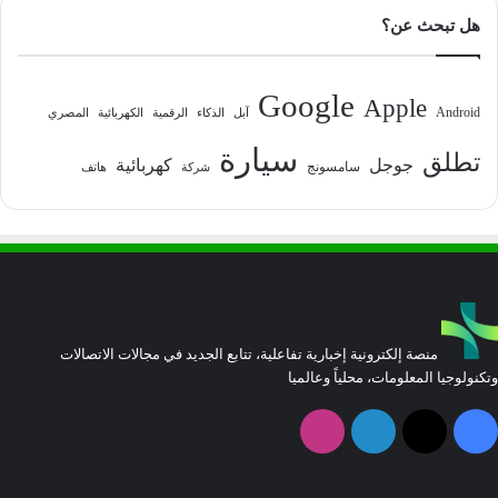
هل تبحث عن؟
Google
Apple
Android
آبل
الذكاء
الرقمية
الكهربائية
المصري
سيارة
تطلق
جوجل
كهربائية
سامسونج
شركة
هاتف
منصة إلكترونية إخبارية تفاعلية، تتابع الجديد في مجالات الاتصالات
وتكنولوجيا المعلومات، محلياً وعالميا
فيسبوك
‫X
لينكدإن
انستقرام