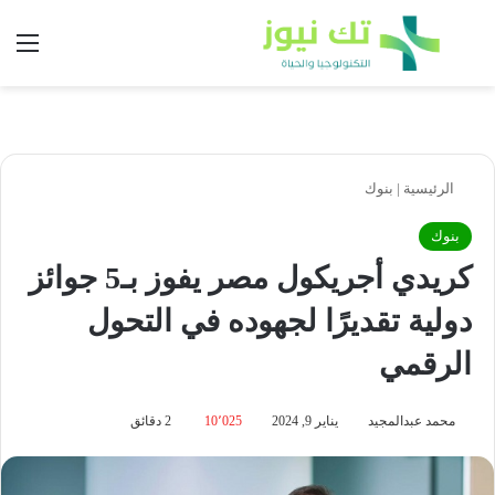
بحث عن
الق
الرئيسية
|
بنوك
بنوك
كريدي أجريكول مصر يفوز بـ5 جوائز
دولية تقديرًا لجهوده في التحول
الرقمي
محمد عبدالمجيد
يناير 9, 2024
10٬025
2 دقائق