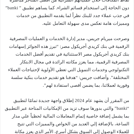
نقاط المكافآت خلال عملياتهم الشرائية من أفضل المتاجر مباشرة
دون الحاجة إلى استخدام قسائم الشراء. كما يساهم تطبيق ” banki”
في جذب عملاء جدد للبنك نظراً لما يقدمه التطبيق من خدمات
ومميزات هامة تعكس مدى سهولة التعامل عليه.
وصرحت ميريام جريس، مدير إدارة الخدمات و العمليات المصرفية
الرقمية في بنك كريدي أجريكول مصر: “تبرز هذه الجوائز إسهامات
بنك كريدي أجريكول مصر الاستثنائية في تقديم أفضل الخدمات
المصرفية الرقمية، مما يعزز مكانته الرائدة في مجال الابتكار
التكنولوجي وخدمات التمويل التي تعطي الأولوية لإحتياجات العملاء
المختلفة”. وأضافت جريس: “هدفنا هو تقديم خدمات بنكية سلسة
وفورية لعملائنا، بما يضمن أقصى استفادة لهم”.
من المقرر أن يشهد عام 2024 إطلاق واجهة جديدة تمامًا لتطبيق
“banki” والتي بدورها سوف تزيد من الإمكانيات المتاحة عبر التطبيق
بما يشمل إضافة خاصية إتمام المعاملات المالية لحظياً علي مدار
الساعة، بالإضافة إلي العديد من الخواص والمميزات التي تتيح
للعملاء الوصول إلى السوق بشكل أسرع، الأمر الذي يعزز مكانة