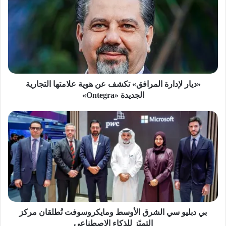
المرافق»
تكشف
عن
هوية
علامتها
التجارية
الجديدة
«Ontegra»
«ديار لإدارة المرافق» تكشف عن هوية علامتها التجارية
الجديدة «Ontegra»
بي
دبليو
سي
الشرق
الأوسط
ومايكروسوفت
تُطلقان
مركز
التميّز
للذكاء
بي دبليو سي الشرق الأوسط ومايكروسوفت تُطلقان مركز
الاصطناعي
التميّز للذكاء الاصطناعي