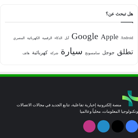
هل تبحث عن؟
Google
Apple
Android
آبل
الذكاء
الرقمية
الكهربائية
المصري
سيارة
تطلق
جوجل
كهربائية
سامسونج
شركة
هاتف
منصة إلكترونية إخبارية تفاعلية، تتابع الجديد في مجالات الاتصالات
وتكنولوجيا المعلومات، محلياً وعالميا
فيسبوك
‫X
لينكدإن
انستقرام