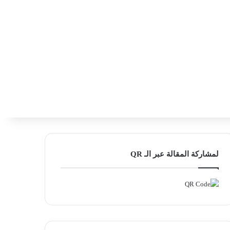
‫X
فيسبوك
لينكدإن
انستقرام
بحث ع
إضافة عمود
لمشاركة المقالة عبر الـ QR