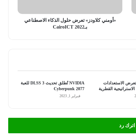
بـCairoICT
2022
«أومني كلاودز» تعرض حلول الذكاء الاصطناعي
بـCairoICT 2022
عرض الاستعدادات
NVIDIA تُطلق تحديث DLSS 3 للعبة
 الاستراتيجية القطرية
Cyberpunk 2077
فبراير 1, 2023
اترك رد