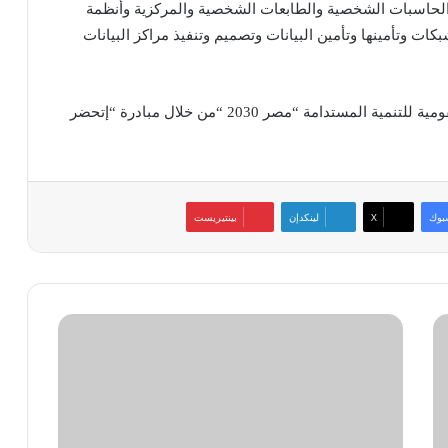
الحاسبات الشخصية والطابعات الشخصية والمركزية وأنظمة
ات وتأمينها وتأمين البيانات وتصميم وتنفيذ مراكز البيانات
هذا وتدعو الشركة جميع الزائرين لدعم الاستراتيجية القومية للتنمية المستدامة “مصر 2030 “من خلال مبادرة “إتحضر
بوك
‫X
لينكدإن
بينتيريست
«أومني
كلاودز»
تعرض
حلول
الذكاء
الاصطناعي