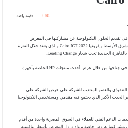
4٬491
دقيقة واحدة
في تقديم الحلول التكنولوجية عن مشاركتها في المعرض
والمؤتمر الدولي السادس والعشرون للتكنولوجيا في الشرق الأوسط وإفريقيا Cairo ICT 2022 والذي يعقد خلال الفترة
وتستعرض الشركة أبرز الحلول والخدمات عالية التقنية في جناحها من خلال عرض أحدث منتجات HP الخاصة بأجهزة
 التنفيذي والعضو المنتدب للشركة على حرص الشركة على
عرض Cairo ICT خاصة وأنه يعتبر الحدث الأكبر الذي يجتمع فيه مقدمي ومستخدمي التكنولوجيا
 تي إس التي تأسست عام 1999 لتقديم خدمات الدعم الفني للعملاء في السوق المصرية واحدة من أقدم
 مشاركتها عروض خاصة برواد وزوار المعرض بأسعار تنافسيه