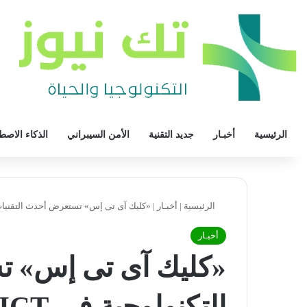
الرئيسية
أخبـار
جديد التقنية
الأمن السيبراني
الذكاء الاصط
الرئيسية
|
أخبـار
|
«كليك آى تى إس» تستعرض أحدث التقنيات التكنو
أخبـار
«كليك آى تى إس» ت
التكنولوجية في Cairo ICT