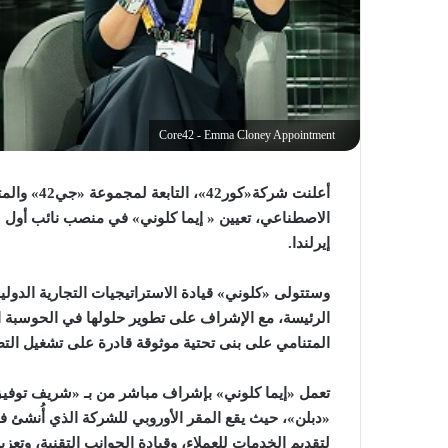
Core42 - Emma Cloney Appointment
أعلنت شركة«
الاصطناعي، تعيين « إيما كلوني» في منصب نائب أول للر
إيرلندا.
وستتولى «كلوني» قيادة الاستراتيجيات التجارية الدو
الرئيسة، مع الإشراف على تطوير حلولها في الحوسبة ا
المتنامي على بنى تحتية موثوقة قادرة على تشغيل التط
تعمل «إيما كلوني» بإشراف مباشر من بـ «شريف توفيق
لتقديم الخدمات للعملاء، وقيادة الجوانب التقنية، وت