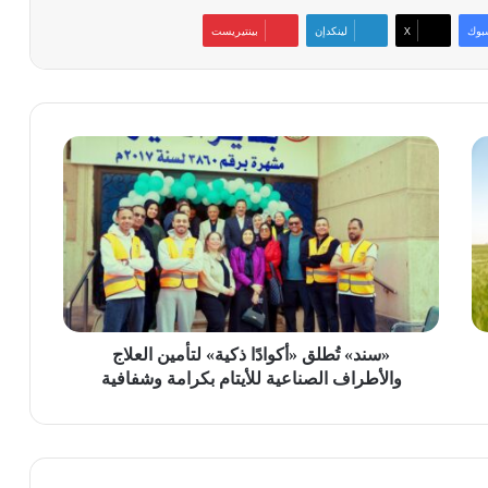
بوك
‫X
لينكدإن
بينتيريست
«سند»
تُطلق
«أكوادًا
ذكية»
لتأمين
العلاج
والأطراف
الصناعية
للأيتام
بكرامة
«سند» تُطلق «أكوادًا ذكية» لتأمين العلاج
وشفافية
والأطراف الصناعية للأيتام بكرامة وشفافية