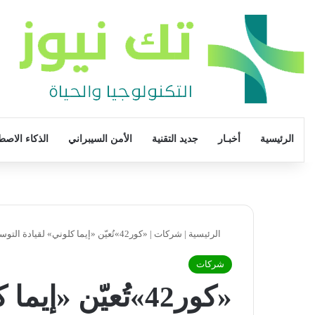
الرئيسية
أخبـار
جديد التقنية
الأمن السيبراني
الذكاء الاصط
الرئيسية
|
شركات
|
«كور42»تُعيّن «إيما كلوني» لقيادة التوسع الدولي للشركة
شركات
«كور42»تُعيّن «إ