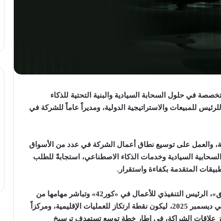
كور42»، التابعة لمجموعة «جي42» والمتخصصة في حلول السحابة السيادية والبنية التحتية للذكاء
ئيس للمبيعات والاستراتيجية الدولية، ومديراً عاماً للشركة في
لية، والعمل على توسيع نطاق أعمال الشركة في عدد من الأسواق
لسحابية السيادية وخدمات الذكاء الاصطناعي، استجابةً للطلب
بيقات المتقدمة بكفاءة واستقرار
.
»، الرئيس التنفيذي للأعمال في
«كور42» وتباشر مهامها من
«دبلن»، حيث يقع المقر الأوروبي للشركة الذي أُنشئ في ديسمبر 2025، ليكون نقطة ارتكاز للعمليات الإقليمية، ومركزاً
عزيز علاقات الشراكة، في إطار خطة توسع تستهدف ترسيخ