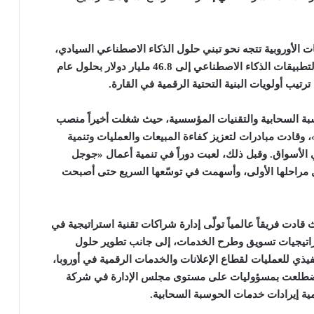
ن أكثر من 60% من المؤسسات الأوروبية تتجه نحو تبني حلول الذكاء الاصطناعي السيادي،
في حين يُتوقع أن يصل الإنفاق على الخوادم المصممة لتطبيقات الذكاء الاصطناعي إلى 46.8 مليار دولار بحلول عام
.
سبة السحابية والتقنيات المؤسسية، حيث شغلت أخيراً منصب
، وقادت مبادرات لتعزيز كفاءة المبيعات والعمليات وتنمية
لأسواق. وقبل ذلك، لعبت دوراً في تنمية أعمال «جوجل
ل مراحلها الأولى، وأسهمت في توسّعها السريع حتى أصبحت
 فريقاً عالمياً تولّى إدارة شراكات تقنية استراتيجية في
راتيجيات تسويق وطرح الخدمات، إلى جانب تطوير حلول
يذي للعمليات لقطاع الإعلانات والخدمات الرقمية في أوروبا،
ً يضم 120 موظفاً في 15 دولة. كما اضطلعت بمسؤوليات على مستوى مجلس الإدارة في شركة
مية إيرادات خدمات الحوسبة السحابية
.