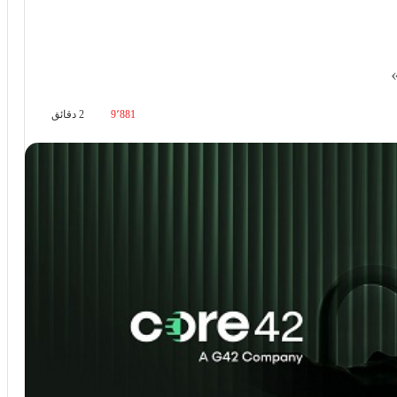
9٬881
2 دقائق