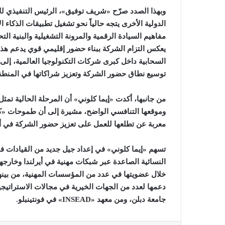
وبهذا الصدد صرّح «شريف توفيق»، الرئيس التنفيذي للأعمال في شركة «ك
الدولية الأخرى
يتجه حالياً نحو تشغيل تطبيقات الذكاء 
مفاهيم السيادة الرقمية والمرونة التشغيلية والبنية ا
يعكس التزام الشركة ببناء حضور إقليمي قوي يدعم هذا
السحابية داخل كبرى شركات التكنولوجيا العالمية، إل
توسيع نطاق حضور الشركة وتعزيز شراكاتها في المنطق
من جانبها، أكدت «إيما كلوني» أن المرحلة الحالية ت
وموقعها التنافسي الواضح، مشيرة إلى أن طموحات
«كو
معربة عن تطلعها للعمل على تعزيز حضور الشركة في أو
تسهم
«
إيما كلوني» في إعداد جيل جديد من القيادات ف
النسائية الصاعدة عبر شبكات مهنية في أيرلندا وخارجه
خلال عضويتها في عدد من المؤسسات المهنية، من بينه
دعمها لعدد من الجهات الخيرية في مجالات الاستراتيجية
جامعة دبلن، ومن معهد
«INSEAD»
في فونتينبلو
.