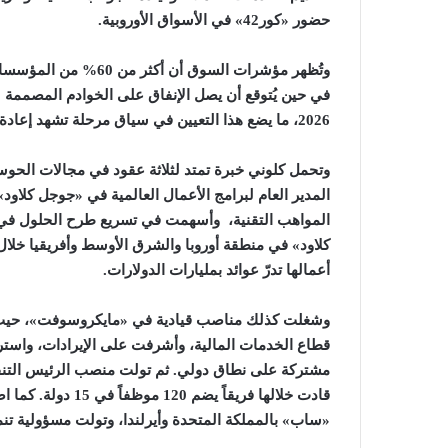
حضور
«كور42» في الأسواق الأوروبية
.
وتُظهر مؤشرات السوق أ
2026، ما يضع هذا التعيين في سياق مرحلة تشهد إعادة ترتيب أولويات البنية التحتية الرقمية في القارة
وتحمل كلوني خبرة تمتد لثلاثة عقود في مجالات الحو
المدير العام لبرامج الأعمال العالمية في «جوجل كلاود»
المواهب التقنية، وأسهمت في تسريع طرح الحلول في ا
كلاود» في منطقة أوروبا والشرق الأوسط وأفريقيا خلا
أعمالها تدرّ عوائد بمليارات الدولارات.
وشغلت كذلك مناصب قيادية في «مايكروسوفت»، حيث قادت
قطاع الخدمات المالية، وأشرفت على الإيرادات، واست
مشتركة على نطاق دولي
. ثم تولت منصب الرئيس التنف
قادت خلالها فريقا
«ساب»
بالمملكة المتحدة وأيرلندا، وتولت مسؤولية تن