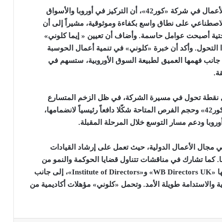
ور42»، أن التركيز في أوروبا
والأسواق
الاصطناعي على نطاق واسع بكفاءة وموثوقية، مشيراً إلى أن
لتحتية أصبحت عوامل حاسمة. وأضاف أن تعيين « إيما كلوني»
 التحول. وأكد أن خبرة «كلوني» في تنمية أعمال الحوسبة
ى جانب فهمها العميق لطبيعة السوق الأوروبية، ستسهم في
ة
.
مثل نقطة تحول في مسيرة الشركة، في ظل الزخم المتسارع
ر42»
وحجم الفرص المتاحة شكّلا دافعاً رئيسياً لانضمامها،
روبا ودعم مسار التوسع خلال المرحلة المقبلة
.
ي مجال الأعمال الدولية، حيث تعمل على إرشاد القيادات
ا. كما تشارك في مناقشات تتناول قضايا الحوكمة والنمو من
ا
«WB Directors UK»
و
«Institute of Directors»
، إلى جانب
 والاستدامة طويلة الأمد
.
وتحمل «كلوني» مؤهلات أكاديمية من