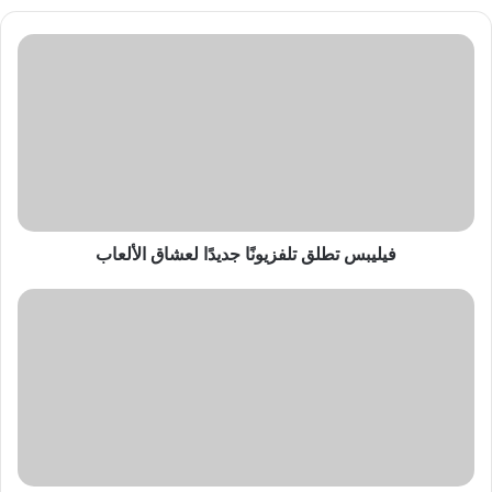
فيليبس
تطلق
تلفزيونًا
جديدًا
لعشاق
الألعاب
فيليبس تطلق تلفزيونًا جديدًا لعشاق الألعاب
سكودا
تطلق
سيارة
رياضية
كهربائية