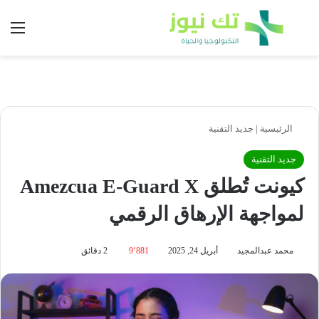
بحث عن
الق
الرئيسية
|
جديد التقنية
جديد التقنية
كيونت تُطلق Amezcua E-Guard X
لمواجهة الإرهاق الرقمي
محمد عبدالمجيد
أبريل 24, 2025
9٬881
2 دقائق