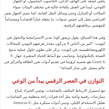
يكفي لصقه على الهاتف الذكي، الحاسوب المحمول، أو الجهاز
اللوحي، ليبدأ في العمل بكفاءة عالية في مختلف البيئات سواء
المكاتب أو المنازل وحتى وسائل النقل العامة، كما يتميز الجهاز بعمر
افتراضي يصل إلى خمس سنوات، ما يجعله خياراً اقتصادياً ومستداماً
للمهتمين برفاهيتهم الرقمية.
وفي هذا السياق، يقول تريفور كونا، مدير الاستراتيجية والتحول في
كيونت: “كثير من الناس لا يدركون مقدار تعرضهم اليومي للمجالات
الكهرومغناطيسية. في كيونت، نركز على تطوير حلول عملية تدمج
الصحة بالتكنولوجيا، وتتناسب مع أنماط الحياة المتغيرة. جهاز E-
Guard X هو تجسيد لرؤيتنا في تقديم أدوات تعزز الطاقة والتركيز في
عالم متصل على مدار الساعة”.
التوازن في العصر الرقمي يبدأ من الوعي
مع استمرار الارتباط المكثف بالشاشات، يوصي الخبراء باتباع
ممارسات رقمية واعية مثل أخذ فترات راحة منتظمة من الشاشات،
تقليل الاستخدام الليلي، وتبني أدوات مبتكرة مثل Amezcua E-
Guard X لتعزيز الرفاهية والتوازن النفسي والجسدي.