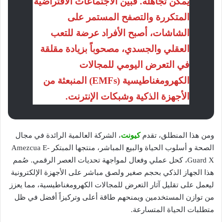
يمكن تجاهله. فبين الاجتماعات الافتراضية
المتكررة والتصفح المستمر على
الشاشات، أصبح الأفراد عرضة للتعب
العقلي والجسدي، مصحوباً بزيادة مقلقة
في التعرض اليومي للمجالات
الكهرومغناطيسية (EMFs) المنبعثة من
الأجهزة الذكية وشبكات الإنترنت.
ومن هذا المنطلق، تقدم
كيونت
، الشركة العالمية الرائدة في مجال
الصحة و أسلوب الحياة والبيع المباشر، منتجها المبتكر Amezcua E-
Guard X، كحل عملي وفعال لمواجهة تحديات العصر الرقمي. صُمم
هذا الجهاز الذكي بحجم صغير ولصق مباشر على الأجهزة الإلكترونية
ليعمل على تقليل آثار التعرض للمجالات الكهرومغناطيسية، مما يعزز
من توازن المستخدمين ويمنحهم طاقة أعلى وتركيزاً أفضل في ظل
متطلبات الحياة المتسارعة.