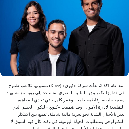
منذ عام 2021، بدأت شركة «كيوي» (Kiwe) مسيرتها كلاعب طموح
في قطاع التكنولوجيا المالية المصري، مستندة إلى رؤية مؤسسيها:
محمد خليفة، وفاطمة خليفة، وعمر كامل، في تحدي المفاهيم
التقليدية لإدارة الأموال. وقد صُممت «كيوي» لتكون الجسر الذي
يعبر بالأجيال الشابة نحو تجربة مالية شاملة، تدمج بين الابتكار
التكنولوجي ومتطلبات الحياة اليومية، في وقت كان فيه السوق لا
يزال يتلمس خطواته الأولى نحو التحول الرقمي الشامل.