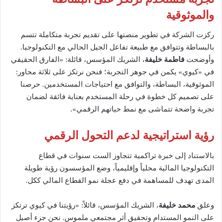
والموثوقية
ركزت الشركة في تطوير منصتها على تقديم تجربة متكاملة تتسم
بالبساطة وتتوافق مع طبيعة تفاعل الجيل الحالي مع التكنولوجيا.
وأوضحت
فاطمة خليفة
، الشريك المؤسس، قائلة: «الفارق الحقيقي
في «كيوي» يكمن في جوهر التجربة؛ فنحن نرتكز على ثلاثة محاور:
الموثوقية، البساطة، والتوافق مع احتياجات المستخدمين. حرصنا
على تصميم كل خطوة في رحلة المستخدم بعناية فائقة لضمان
تجربة واضحة تتماشى مع نمط حياتهم الرقمي».
رؤية استراتيجية لدعم التحول الرقمي
بالاستناد إلى خبرة تراكمية تتجاوز الست سنوات في قطاع
التكنولوجيا المالية محلياً وإقليمياً، وضع المؤسسون رؤية طويلة
المدى تهدف للمساهمة في دفع عجلة نمو القطاع المالي ككل.
وعلق
محمد خليفة
، الشريك المؤسس، قائلاً: «رؤيتنا في كيوي ترتكز
على النمو المستدام وتحقيق أثر مجتمعي ملموس. نحن جزء أصيل