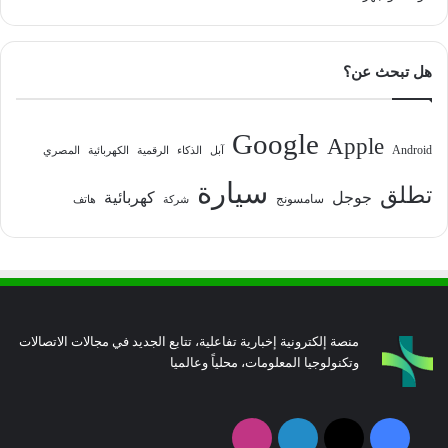
هل تبحث عن؟
Google
Apple
Android
آبل
الذكاء
الرقمية
الكهربائية
المصري
سيارة
تطلق
جوجل
كهربائية
سامسونج
شركة
هاتف
منصة إلكترونية إخبارية تفاعلية، تتابع الجديد في مجالات الاتصالات
وتكنولوجيا المعلومات، محلياً وعالميا
فيسبوك
‫X
لينكدإن
انستقرام