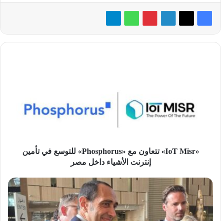
«IoT
Misr»
تتعاون
مع
«Phosphorus»
للتوسع
في
تأمين
إنترنت
الأشياء
«IoT Misr» تتعاون مع «Phosphorus» للتوسع في تأمين
داخل
إنترنت الأشياء داخل مصر
مصر
وزير
التجارة
الهولندي
يطّلع