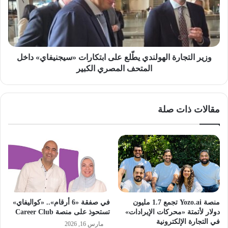
على
ابتكارات
«سيجنيفاي»
داخل
المتحف
المصري
وزير التجارة الهولندي يطّلع على ابتكارات «سيجنيفاي» داخل
الكبير
المتحف المصري الكبير
مقالات ذات صلة
منصة Yozo.ai تجمع 1.7 مليون
في صفقة «6 أرقام».. «كواليفاي»
دولار لأتمتة «محركات الإيرادات»
تستحوذ على منصة Career Club
في التجارة الإلكترونية
مارس 16, 2026