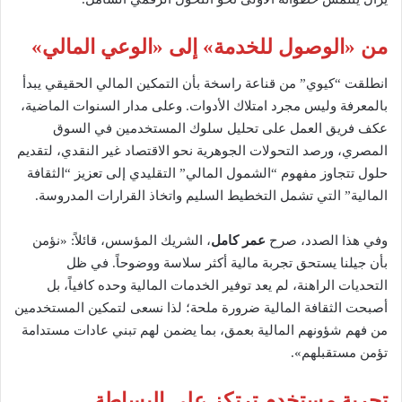
من «الوصول للخدمة» إلى «الوعي المالي»
انطلقت “كيوي” من قناعة راسخة بأن التمكين المالي الحقيقي يبدأ
بالمعرفة وليس مجرد امتلاك الأدوات. وعلى مدار السنوات الماضية،
عكف فريق العمل على تحليل سلوك المستخدمين في السوق
المصري، ورصد التحولات الجوهرية نحو الاقتصاد غير النقدي، لتقديم
حلول تتجاوز مفهوم “الشمول المالي” التقليدي إلى تعزيز “الثقافة
المالية” التي تشمل التخطيط السليم واتخاذ القرارات المدروسة.
وفي هذا الصدد، صرح
عمر كامل
، الشريك المؤسس، قائلاً: «نؤمن
بأن جيلنا يستحق تجربة مالية أكثر سلاسة ووضوحاً. في ظل
التحديات الراهنة، لم يعد توفير الخدمات المالية وحده كافياً، بل
أصبحت الثقافة المالية ضرورة ملحة؛ لذا نسعى لتمكين المستخدمين
من فهم شؤونهم المالية بعمق، بما يضمن لهم تبني عادات مستدامة
تؤمن مستقبلهم».
تجربة مستخدم ترتكز على البساطة