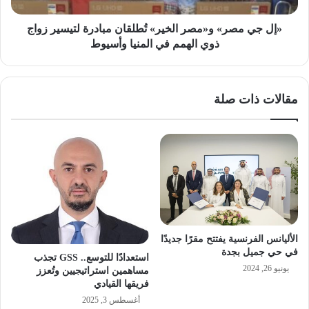
زواج
ذوي
«إل جي مصر» و«مصر الخير» تُطلقان مبادرة لتيسير زواج
الهمم
ذوي الهمم في المنيا وأسيوط
في
المنيا
وأسيوط
مقالات ذات صلة
الأليانس الفرنسية يفتتح مقرًا جديدًا
في حي جميل بجدة
استعدادًا للتوسع.. GSS تجذب
يونيو 26, 2024
مساهمين استراتيجيين وتُعزز
فريقها القيادي
أغسطس 3, 2025