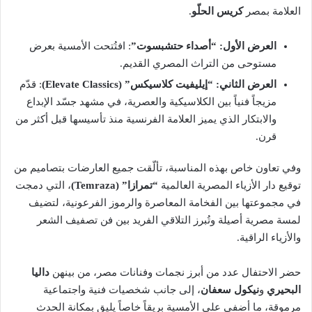
العلامة بمصر
كريس الحلّو
.
العرض الأول: “أصداء حتشبسوت”
: افتُتحت الأمسية بعرض
مستوحى من التراث المصري القديم.
العرض الثاني: “إيليفيت كلاسيكس” (Elevate Classics)
: قدّم
مزيجاً فنياً بين الكلاسيكية والعصرية، في مشهد جسّد الإبداع
والابتكار الذي يميز العلامة الفرنسية منذ تأسيسها قبل أكثر من
قرن.
وفي تعاون خاص بهذه المناسبة، تألّقت جميع العارضات بتصاميم من
توقيع دار الأزياء المصرية العالمية
“تمرازا” (Temraza)
، التي دمجت
في مجموعتها بين الفخامة المعاصرة والرموز الفرعونية، لتضيف
لمسة مصرية أصيلة وتُبرز التلاقي الفريد بين فن تصفيف الشعر
والأزياء الراقية.
حضر الاحتفال عدد من أبرز نجمات وفنانات مصر، من بينهن
داليا
البحيري
و
نيكول سعفان
، إلى جانب شخصيات فنية واجتماعية
مرموقة، ما أضفى على الأمسية بريقاً خاصاً يليق بمكانة الحدث