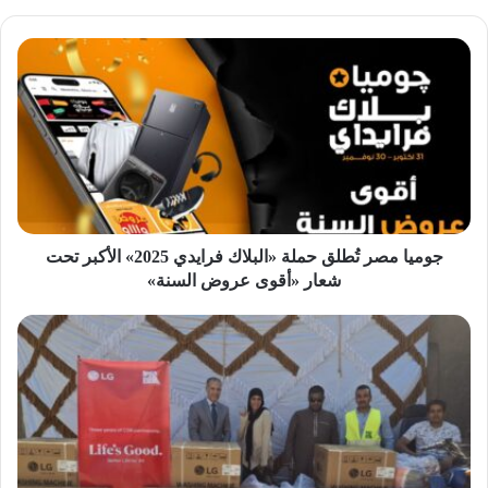
جوميا
مصر
تُطلق
حملة
«البلاك
فرايدي
2025»
الأكبر
تحت
شعار
جوميا مصر تُطلق حملة «البلاك فرايدي 2025» الأكبر تحت
«أقوى
شعار «أقوى عروض السنة»
عروض
السنة»
«إل
جي
مصر»
و«مصر
الخير»
تُطلقان
مبادرة
لتيسير