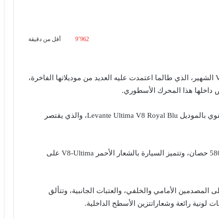
9٬962
أقل من دقيقة
كتبت شركة مازيراتي فصل الختام في قصة المحرك V8 الشهير، الذي طالما اعتمدت عليه العديد من موديلاتها الفاخرة،
وأوضحت الشركة الإيطالية أنها قررت توديع المحرك القوي بالموديل Levante Ultima V8 Royal Blu، والذي يقتصر
ويزأر داخل هذه النسخة محرك V8 بقوة 427 كيلووات/580 حصان، وتتميز السيارة بالشعار الأحمر V8-Ultima على
 المصدمين الأمامي والخلفي، والعتبات الجانبية، وتتألق
ات لونية رائعة وشعاراتتزين الأسطح الداخلية.