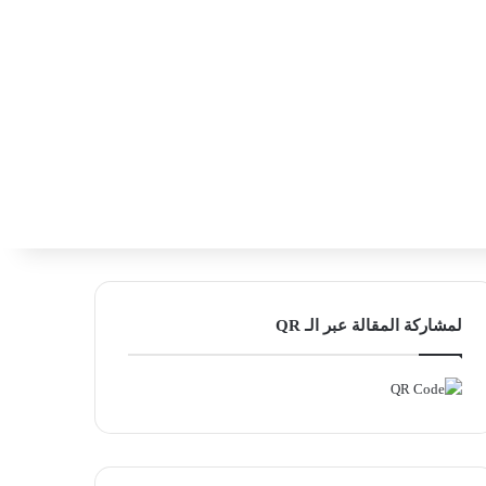
‫X
فيسبوك
لينكدإن
انستقرام
بحث ع
إضافة عمود
لمشاركة المقالة عبر الـ QR