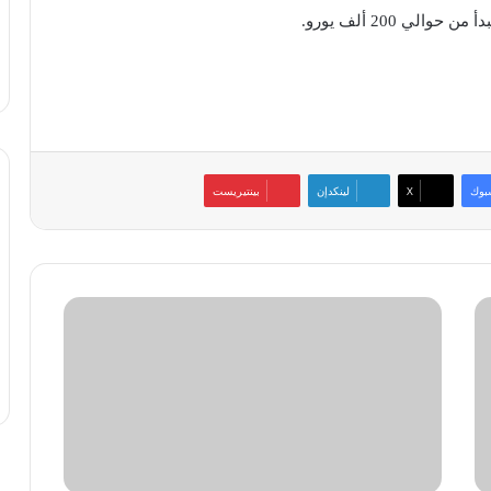
ي 200 ألف يورو.
بوك
‫X
لينكدإن
بينتيريست
هواوي
تُطلق
برنامج
«هواوي
كلاود
للشركات
الناشئة
2024»