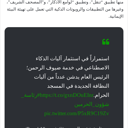
منها تطبيق “تنقل”، وتطبيق “لوامع الأذكار”، و”المصحف الشريف”،
وغيرها من التطبيقات والروبوتات الذكية التي تعمل على تهيئة البيئة
الإيمانية.
استمراراً في استثمار آليات الذكاء
الاصطناعي في خدمة ضيوف الرحمن؛
الرئيس العام يدشن عدداً من آليات
النظافة الجديدة في المسجد
الحرام.
https://t.co/gxnDOuEInr
#رئاسة_
شؤون_الحرمين
pic.twitter.com/P5xR9C19Zv