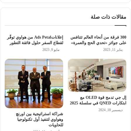
مقالات ذات صلة
300 فرقة من أنحاء العالم تتنافس
إعلاناتAds Petal من هواوي توفّر
على جوائز «تحدي الحج والعمرة»
لقطاع السفر حلول فائقة التطور
يناير 11, 2023
مايو 9, 2023
إل جي تدمج قوة OLED مع
ابتكارات QNED في سلسلة 2025
ديسمبر 18, 2024
شراكة استراتيجية بين اورنچ
وهواوي لتنفيذ أول تكنولوجيا
للحاويات