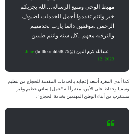
مهبط الوحى ومنبع الرساله…الله يجزيكم
خير وانتم تقدموا أجمل الخدمات لضيوف
الرحمن .موفقين دائما يارب لخدمتهم
والترفيه معهم ..كل سنه وانتم طيبين
— عبدالله كرم الدين (@bdllhkrmld58075)
June
12, 2023
كما أبدى المغرد أسعد إعجابه بالخدمات المقدمة للحجاج من تنظيم
وسقيا وحفاظ على الأمن، معتبراً أنه “عمل إنساني عظيم وغير
مستغرب من أبناء الوظن المهتمين بخدمة الحجاج”.