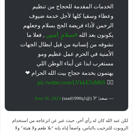
الخدمات المقدمة للحجاج من تنظيم
وعطاء وسقيا كلها لأجل خدمة ضيوف
الرحمن لأداء فريضة الحج بسلام وجعلهم
يكونون بعد الله
#بسلامٍ_آمنين
, فعلا ما
نشوفه من إنسانية من قبل ابطال الجهات
الأمنية في الحرم عمل عظيم ومو
مستغرب ابدا عن أبناء الوطن اللي
يهتمون بخدمة حجاج بيت الله الحرام ❤
pic.twitter.com/LVkkE5sM6S
👌🏼
— سعد| 🏹 (@saad1990q1)
June 16, 2023
لكن عبد الله كان له رأي آخر، حيث عبر عن انزعاجه من استخدام
الروبوت للترحيب بالناس، واصفاً إياه بإنه “بلا طعم ولا هيئة” ولا