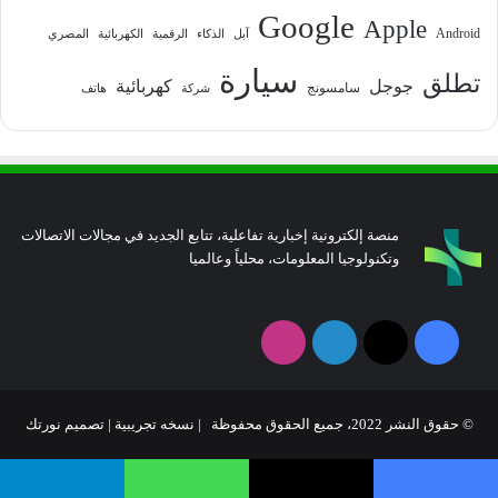
Google
Apple
Android
آبل
الذكاء
الرقمية
الكهربائية
المصري
سيارة
تطلق
جوجل
كهربائية
سامسونج
شركة
هاتف
منصة إلكترونية إخبارية تفاعلية، تتابع الجديد في مجالات الاتصالات
وتكنولوجيا المعلومات، محلياً وعالميا
فيسبوك
‫X
لينكدإن
انستقرام
© حقوق النشر 2022، جميع الحقوق محفوظة | نسخه تجريبية |
تصميم نورتك