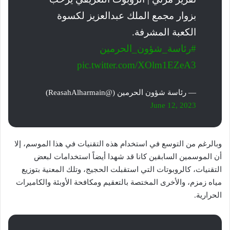
بزوار مجمع الملك عبدالعزيز لكسوة
الكعبة المشرفة.
#رئاسة_شؤون_الحرمين
pic.twitter.com/XOlm1EZeA3
— رئاسة شؤون الحرمين (@ReasahAlharmain)
June 12, 2023
وبالرغم من التوسع في استخدام هذه التقنيات في هذا الموسم، إلا
أن الموسمين السابقين كانا قد شهدا أيضاً استخدامات لبعض
التقنيات، كالروبوتات التي استقبلت الحجيج، وتلك المعنية بتوزيع
مياه زمزم، والأخرى المختصة بالتعقيم ومكافحة الأوبئة والكاميرات
الحرارية.