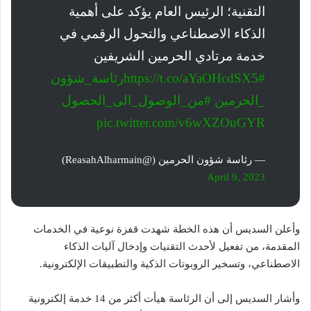
التقنية؛ الرئيس العام يؤكد على أهمية
الذكاء الاصطناعي والتحول الرقمي في
خدمة مرتادي الحرمين الشريفين
https://t.co/aYaOHcdSX5
#رئاسة_شؤون
_الحرمين
#من_الوصول_الى_الحصول
pic.twitter.com/v6wXZOuGYR
— رئاسة شؤون الحرمين (@ReasahAlharmain)
April 9, 2023
وأعلن السديس أن هذه الخطة شهدت قفزة نوعية في الخدمات
المقدمة، من تفعيل لأحدث التقنيات وإدخال آليات الذكاء
الاصطناعي، وتسخير الروبوتات الذكية والتطبيقات الإلكترونية.
وأشار السديس إلى أن الرئاسة هيأت أكثر من 14 خدمة إلكترونية