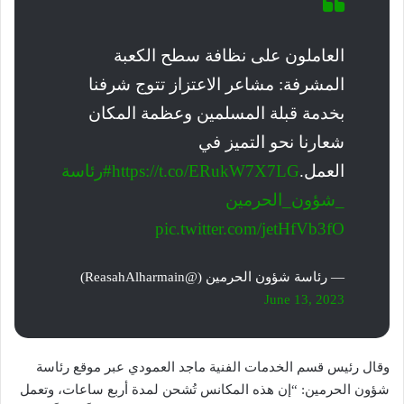
العاملون على نظافة سطح الكعبة
المشرفة: مشاعر الاعتزاز تتوج شرفنا
بخدمة قبلة المسلمين وعظمة المكان
شعارنا نحو التميز في
العمل.
https://t.co/ERukW7X7LG
#رئاسة
_شؤون_الحرمين
pic.twitter.com/jetHfVb3fO
— رئاسة شؤون الحرمين (@ReasahAlharmain)
June 13, 2023
وقال رئيس قسم الخدمات الفنية ماجد العمودي عبر موقع رئاسة
شؤون الحرمين: “إن هذه المكانس تُشحن لمدة أربع ساعات، وتعمل