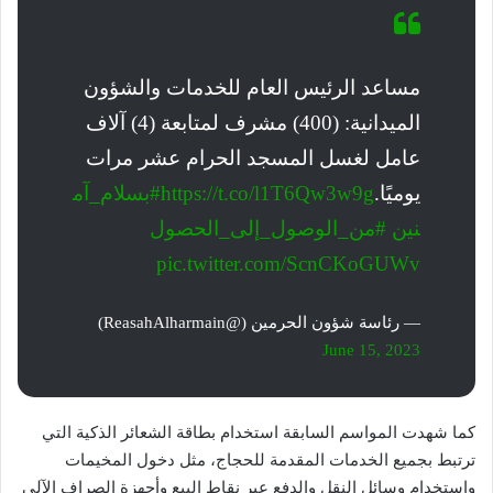
مساعد الرئيس العام للخدمات والشؤون
الميدانية: (400) مشرف لمتابعة (4) آلاف
عامل لغسل المسجد الحرام عشر مرات
يوميًا.
https://t.co/l1T6Qw3w9g
#بسلام_آم
نين
#من_الوصول_إلى_الحصول
pic.twitter.com/ScnCKoGUWv
— رئاسة شؤون الحرمين (@ReasahAlharmain)
June 15, 2023
كما شهدت المواسم السابقة استخدام بطاقة الشعائر الذكية التي
ترتبط بجميع الخدمات المقدمة للحجاج، مثل دخول المخيمات
واستخدام وسائل النقل والدفع عبر نقاط البيع وأجهزة الصراف الآلي