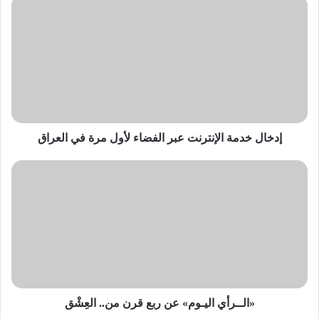
إدخال
خدمة
الإنترنت
عبر
الفضاء
لأول
مرة
في
العراق
إدخال خدمة الإنترنت عبر الفضاء لأول مرة في العراق
«الــرأي
اليـوم»
عن
ربع
قرن
من..
العِشْق
«الــرأي اليـوم» عن ربع قرن من.. العِشْق