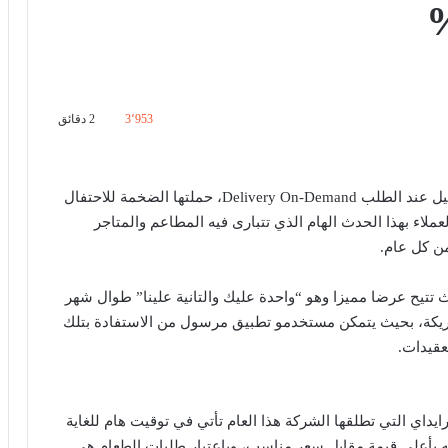
3٬953
2 دقائق
أطلقت شركة مرسول مصر، الرائدة في خدمات التوصيل عند الطلب Delivery On-Demand، حملتها الضخمة للاحتفال
عملاء بهذا الحدث الهام الذي تتبارى فيه المطاعم والمتاجر
ن كل عام.
 مرسول بنسبة خصومات بقيمة 50%، حيث تتيح عرضا مميزا وهو “واحدة عليك والتانية علينا” طوال شهر
ريكة، بحيث يتمكن مستخدمو تطبيق مرسول من الاستفادة بتلك
قيدات.
داي التي تطلقها الشركة هذا العام تأتي في توقيت هام للغاية
 بأعلى قيمة مقابل سعر مناسب، وباعتبار طلبات الطعام هي