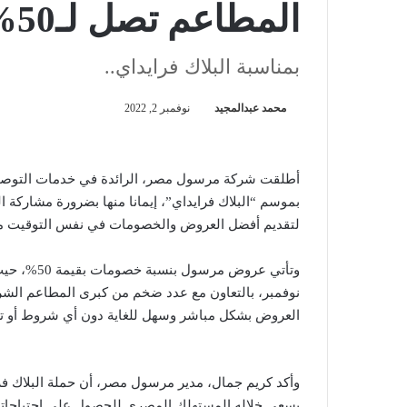
المطاعم تصل لـ50%
بمناسبة البلاك فرايداي..
محمد عبدالمجيد
نوفمبر 2, 2022
بموسم “البلاك فرايداي”، إيمانا منها بضرورة مشاركة ال
لتقديم أفضل العروض والخصومات في نفس التوقيت م
وتأتي عروض
نوفمبر، بالتعاون مع عدد ضخم من كبرى المطاعم الش
العروض بشكل مباشر وسهل للغاية دون أي شروط أو تع
وأكد كريم جمال، مدير مرسول مصر، أن حملة البلاك فراي
يسعى خلاله المستهلك المصري للحصول على احتياجاته