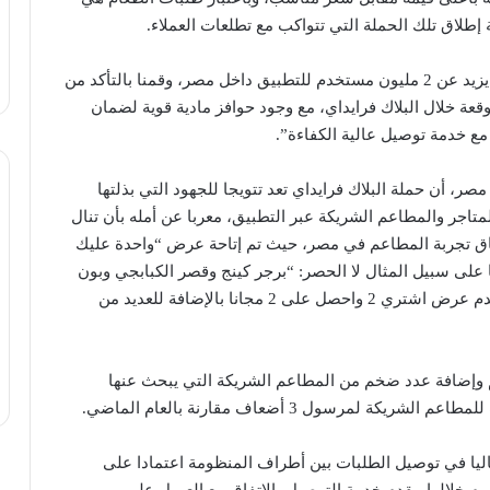
طلاق تلك الحملة التي تتواكب مع تطلعات العملاء.
أضاف جمال قائلا: “مرسول تقدم خدمات التوصيل لما يزيد عن 2 مليون مستخدم للتطبيق داخل مصر، وقمنا بالتأكد من
قعة خلال البلاك فرايداي، مع وجود حوافز مادية قوية لضمان
 خدمة توصيل عالية الكفاءة”.
ر، أن حملة البلاك فرايداي تعد تتويجا للجهود التي بذلتها
متاجر والمطاعم الشريكة عبر التطبيق، معربا عن أمله بأن تنال
ق تجربة المطاعم في مصر، حيث تم إتاحة عرض “واحدة عليك
 على سبيل المثال لا الحصر: “برجر كينج وقصر الكبابجي وبون
آبيتي وأبو فارس السوري” ومطعم كبدة الفلاح الذي يقدم عرض اشتري 2 واحصل على 2 مجانا بالإضافة للعديد من
 وإضافة عدد ضخم من المطاعم الشريكة التي يبحث عنها
مرسول 3 أضعاف مقارنة بالعام الماضي.
 داخل مصر عام 2019، وتساهم حاليا في توصيل الطلبات بين أطراف المنظومة اعتمادا على
م خلالها مقدم خدمة التوصيل بالاتفاق مع العميل على