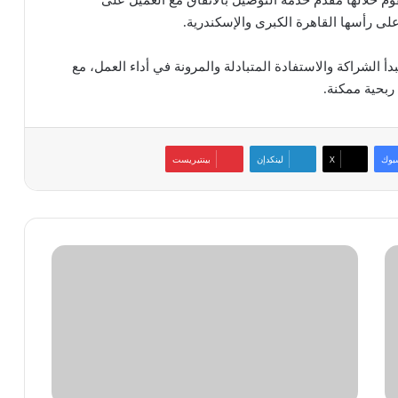
لى رأسها القاهرة الكبرى والإسكندرية.
الشراكة والاستفادة المتبادلة والمرونة في أداء العمل، مع
ربحية ممكنة.
بوك
‫X
لينكدإن
بينتيريست
ماسك
يفرض
8
دولارات
رسمًا
شهريًا
على
الحسابات