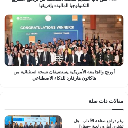
المالية»
التكنولوجيا المالية» بإفريقيا
بإفريقيا
أورنچ
والجامعة
الأمريكية
يستضيفان
نسخة
استثنائية
من
هاكاثون
هارفارد
للذكاء
أورنچ والجامعة الأمريكية يستضيفان نسخة استثنائية من
الاصطناعي
هاكاثون هارفارد للذكاء الاصطناعي
مقالات ذات صلة
رغم تراجع صناعة الألعاب.. هل
تشتري أمازون لعبة «فيفا»؟