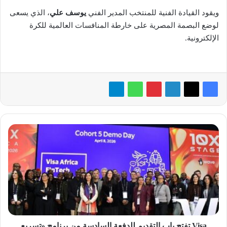
ويقود القيادة الفنية للمنتخب المدير الفني
يوسف علي
، الذي يسعى
لوضع البصمة المصرية على خارطة المنافسات العالمية للكرة
الإلكترونية.
Visa
تفتح
باب
التقديم
للدفعة
السادسة
من
برنامج
«تسريع
التكنولوجيا
Visa تفتح باب التقديم للدفعة السادسة من برنامج «تسريع