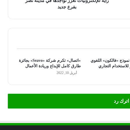
راية للإلكترونيات تُعزز تواجدها في مدينة نصر
بفرع جديد
نموذج «فالكون» اللغوي
«اتصال» تكرم شركة «Seavo» بجائزة
للاستخدام التجاري
طارق كامل للإبداع وريادة الأعمال
أبريل 10, 2022
اترك رد