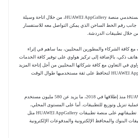
وتحرص هواوي على تقديم الدعم الفني الكامل لكافة مستخدمي منصة HUAWEI AppGallery، من خلال اتاحة وسيلة
 جانب رقم الخط الساخن الذي يمكن التواصل معه للاستفسار
من خلال تطبيقات الدردشة.
مع كافة الشركاء والمطورين المحليين، بما ساهم في إثراء
 هاتف ذكي، بالإضافة إلى تركيز هواوي على توفير كافة الخدمات
 في التعاون مع كافة شركائها المحليين من أجل إتاحة المزيد
من التطبيقات والخدمات على منصة تطبيقات HUAWEI AppGallery لتحافظ على ثقة مستخدميها طوال الوقت
واستطاعت أن تسجل منصة تطبيقات HUAWEI AppGallery منذ إطلاقها في 2018، ما يزيد عن 580 مليون مستخدم
في أكثر من 170 دولة، وحوالي 432 مليار عملية تنزيل وتوزيع للتطبيقات. أما على المستوى المحلي،
تستمر هواوي في تعاونها مع العديد من الشركاء لإطلاق تطبيقاتهم على منصة تطبيقات HUAWEI AppGallery مثل
ات البنوك والمحافظ الإلكترونية والمدفوعات الإلكترونية