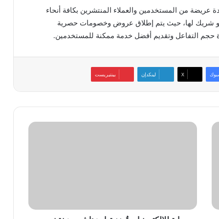
لك منصة تطبيقات HUAWEI AppGallery قاعدة عريضة من المستخدمين والعملاء المنتشرين بكافة أنحاء
 أو شريك لها، حيث يتم إطلاق عروض وخصومات حصرية
 حجم التفاعل وتقديم أفضل خدمة ممكنة للمستخدمين.
بوك
‫X
لينكدإن
بينتيريست
راية
للإلكترونيات
تُعزز
تواجدها
في
مدينة
نصر
بفرع
جديد