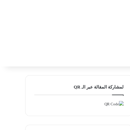
‫X
فيسبوك
لينكدإن
انستقرام
بحث ع
إضافة عمود
لمشاركة المقالة عبر الـ QR