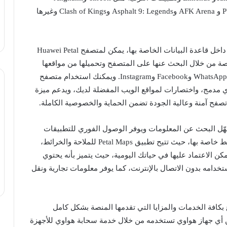
ومجموعة كبيرة من الألعاب المميزة مثل PUBG Mobile و AFK Arena وAsphalt 9: Legends وClash of Kings وغيرها
وعلى عكس متاجر التطبيقات الأخرى التي تبحث فقط داخل قاعدة البيانات الخاصة بها، يمكن لمتصفح Huawei Petal
 المنصة من خلال البحث عنها على المتصفح وتحميلها من مواقعها
الرسمية بطريقة سهلة وخطوات بسيطة مثل تطبيقات WhatsApp وFacebook وInstagram. ويمكنك استخدام متصفح
ودًا بملف إخباري مدمج، واختصارات لمواقع الويب المفضلة لديك، ويدعم ميزة
تصفح آمنة وعالية الجودة تضمن الحماية والخصوصية الكاملة.
اعد هواوي Huawei Assistant والذي يُسهّل البحث عن المعلومات ويوفر الوصول الفوري للتطبيقات
والخدمات. ولم يغفل على هواوي أن تطور خدمات خرائط خاصة بها، حيث تتيح تطبيق Petal Maps للملاحة والخرائط،
كن الاعتماد عليها في حياتك اليومية، حيث يتميز بأنه يحتوي
لعالم، ويمكن استخدامه بدون الاتصال بالإنترنت، كما يوفر معلومات تجارية ونقل
Huawei I يمكنك الاستمتاع بكافة الخدمات والمزايا التي تقدمها المنصة بشكل كامل
ن أي جهاز هواوي تستخدمه من خلال خدمة سحابة هواوي للأجهزة