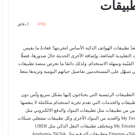
تطبيقات
4٬052
3 دقائق
دّ تطبيقات الهواتف الذكية الأساس لتجربتها؛ فعادةً ما يقيس
لتقليدية الشائعة، وإضافة الأخرى الحديثة حالَ صدورها، فضلًا
 القيّمة وسهلة الاستخدام. ولذلك دائمًا ما تحرص منصة تطبيقات
تطبيقات التي تسهّل على المستخدمين تفاصيل حياتهم اليومية وتزيدها متعةً
طبيقات الرئيسية التي يحتاجون إليها بشكل سريع وآمن دون
يقات والخدمات التي تقدم تجربة استخدام متكاملة لا ينقصها
 من تطبيقات مثل تطبيقات البنوك والدفع الالكتروني مثل
البنك الأهلي المصري وبنك مصر وبنك CIB وتطبيق My Fawry والعديد من البنوك الأخرى وكل تطبيقات مشغلي شبكات
المحمول مثل Ana Vodafone وMy Orange و My WEوMy Etisalat ومختلف تطبيقات النقل الذكي مثل UBER
وCareem و SWVL وتطبيقات توصيل الطلبات مثل Talabatو Elmenus وتطبيقات الترفيه مثل TikTok وAnghami