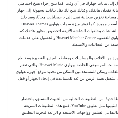
H والتي تتيح لك الوصول إلى بيانات جهازك في أي وقت. كما تتيح إجراء نسخ احتياطي
حالة فقدان هاتفك، وكذلك تتيح لك نقل بياناتك بسهولة إلى جهاز
جديد في أي وقت وفي أي مكان. ويمكنك الحصول على مساحة تخزين سحابية تصل إلى 5 جيجابايت مجانًا، وبعد ذلك
يمكنك شراء سعة تخزينية إضافية تصل إلى 2 تيرابايت بأسعار مميزة. كما توفر ميزة سمات هواوي Huawei Themes
الشاشات وخلفيات الشاشة الأنيقة لتخصيص مظهر هاتفك كما
تحب. ويمكن للمستخدمين الاستمتاع بمميزات مركز هواوي للعضوية Huawei Member Center والحصول على خدمات
سعة من الفعاليات والأنشطة
 الفيديو Huawei Videoمجموعة مميزة من الأفلام، والمسلسلات ومقاطع الفيديو القصيرة ومقاطع
الفيديو حول الرياضة والأفلام الوثائقية بالإضافة إلى خدمة بث الموسيقى الخاصة بهواوي Huawei Music، والتي تضم
للغات. ويمكن للمستخدمين التمكن من تحديد موقع أجهزة هواوي
تطبيق Find Device، بالإضافة إلى تشغيل نغمة الرنين عن بُعد للمساعدة في إيجاد الجهاز أو قفل
يزة تطبيقات هواوي السريعة “Quick Apps” نوعًا جديدًا من التطبيقات الخالية من التثبيت المسبق، باختصار
هي تطبيقات يمكنك استخدامها على الفور دون الحاجة لتثبيتها مثل تطبيق YouTube. فمع هذه التطبيقات السريعة
لتفاعل السلس وواجهات الاستخدام الرائعة لتجربة التطبيق