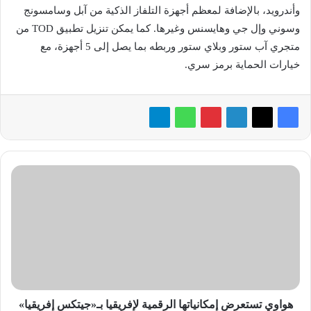
وأندرويد، بالإضافة لمعظم أجهزة التلفاز الذكية من آبل وسامسونج
وسوني وإل جي وهايسنس وغيرها. كما يمكن تنزيل تطبيق TOD من
متجري آب ستور وبلاي ستور وربطه بما يصل إلى 5 أجهزة، مع
خيارات الحماية برمز سري.
هواوي
تستعرض
إمكانياتها
الرقمية
لإفريقيا
بـ«جيتكس
إفريقيا»
هواوي تستعرض إمكانياتها الرقمية لإفريقيا بـ«جيتكس إفريقيا»