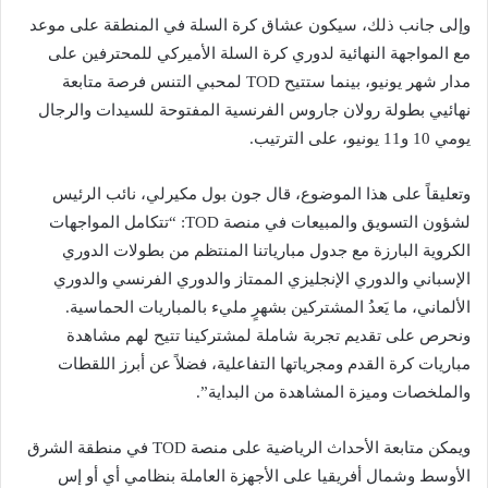
وإلى جانب ذلك، سيكون عشاق كرة السلة في المنطقة على موعد
مع المواجهة النهائية لدوري كرة السلة الأميركي للمحترفين على
مدار شهر يونيو، بينما ستتيح TOD لمحبي التنس فرصة متابعة
نهائيي بطولة رولان جاروس الفرنسية المفتوحة للسيدات والرجال
يومي 10 و11 يونيو، على الترتيب.
وتعليقاً على هذا الموضوع، قال جون بول مكيرلي، نائب الرئيس
لشؤون التسويق والمبيعات في منصة TOD: “تتكامل المواجهات
الكروية البارزة مع جدول مبارياتنا المنتظم من بطولات الدوري
الإسباني والدوري الإنجليزي الممتاز والدوري الفرنسي والدوري
الألماني، ما يَعدُ المشتركين بشهرٍ مليء بالمباريات الحماسية.
ونحرص على تقديم تجربة شاملة لمشتركينا تتيح لهم مشاهدة
مباريات كرة القدم ومجرياتها التفاعلية، فضلاً عن أبرز اللقطات
والملخصات وميزة المشاهدة من البداية”.
ويمكن متابعة الأحداث الرياضية على منصة TOD في منطقة الشرق
الأوسط وشمال أفريقيا على الأجهزة العاملة بنظامي أي أو إس