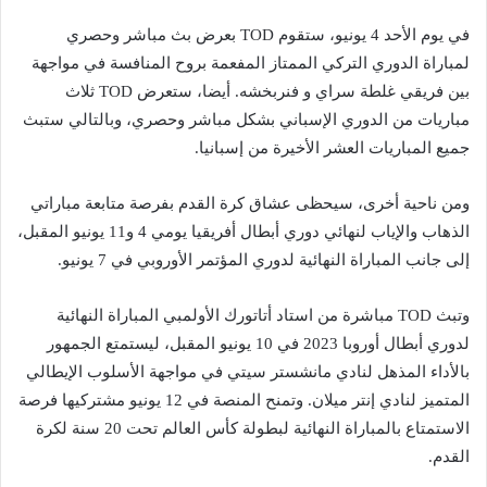
في يوم الأحد 4 يونيو، ستقوم TOD بعرض بث مباشر وحصري
لمباراة الدوري التركي الممتاز المفعمة بروح المنافسة في مواجهة
بين فريقي غلطة سراي و فنربخشه. أيضا، ستعرض TOD ثلاث
مباريات من الدوري الإسباني بشكل مباشر وحصري، وبالتالي ستبث
جميع المباريات العشر الأخيرة من إسبانيا.
ومن ناحية أخرى، سيحظى عشاق كرة القدم بفرصة متابعة مباراتي
الذهاب والإياب لنهائي دوري أبطال أفريقيا يومي 4 و11 يونيو المقبل،
إلى جانب المباراة النهائية لدوري المؤتمر الأوروبي في 7 يونيو.
وتبث TOD مباشرة من استاد أتاتورك الأولمبي المباراة النهائية
لدوري أبطال أوروبا 2023 في 10 يونيو المقبل، ليستمتع الجمهور
بالأداء المذهل لنادي مانشستر سيتي في مواجهة الأسلوب الإيطالي
المتميز لنادي إنتر ميلان. وتمنح المنصة في 12 يونيو مشتركيها فرصة
الاستمتاع بالمباراة النهائية لبطولة كأس العالم تحت 20 سنة لكرة
القدم.