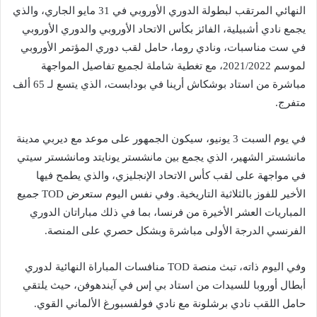
النهائي المرتقب لبطولة الدوري الأوروبي في 31 مايو الجاري، والذي
يجمع نادي أشبيلية، الفائز بكأس الاتحاد الأوروبي والدوري الأوروبي
في ست مناسبات، ونادي روما، حامل لقب دوري المؤتمر الأوروبي
لموسم 2021/2022، مع تغطية شاملة لجميع تفاصيل المواجهة
مباشرة من استاد بوشكاش أرينا في بودابست، الذي يتسع لـ 65 ألف
متفرج.
في يوم السبت 3 يونيو، سيكون الجمهور على موعد مع ديربي مدينة
مانشستر الشهير، الذي يجمع بين مانشستر يونايتد ومانشستر سيتي
في مواجهة على لقب كأس الاتحاد الإنجليزي، والذي يطمح فيها
الأخير للفوز بالثلاثية التاريخية. وفي نفس اليوم ستعرض TOD جميع
المباريات العشر الأخيرة من فرنسا، بما في ذلك مباراتان الدوري
الفرنسي الدرجة الأولى مباشرة وبشكل حصري على المنصة.
وفي اليوم ذاته، تبث منصة TOD منافسات المباراة النهائية لدوري
أبطال أوروبا للسيدات من استاد بي إس في آيندهوفن، حيث يلتقي
حامل اللقب نادي برشلونة مع نادي فولفسبورغ الألماني القوي.