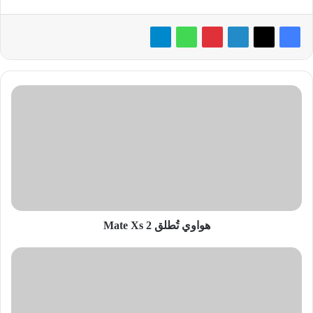
هواوي
تُطلق
Mate
Xs
2
هواوي تُطلق Mate Xs 2
ريزر
تُطلق
«لاب
توب»
لعشاق