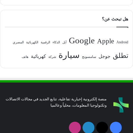
هل تبحث عن؟
Google
Apple
Android
آبل
الذكاء
الرقمية
الكهربائية
المصري
سيارة
تطلق
جوجل
كهربائية
سامسونج
شركة
هاتف
منصة إلكترونية إخبارية تفاعلية، تتابع الجديد في مجالات الاتصالات
وتكنولوجيا المعلومات، محلياً وعالميا
فيسبوك
‫X
لينكدإن
انستقرام