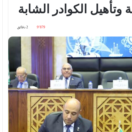
نة وتأهيل الكوادر الشابة
9٬879
2 دقائق