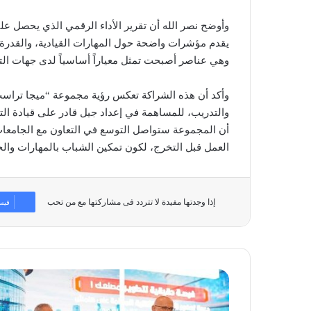
وأوضح نصر الله أن تقرير الأداء الرقمي الذي يحصل عل
يقدم مؤشرات واضحة حول المهارات القيادية، والقدرة ع
وهي عناصر أصبحت تمثل معياراً أساسياً لدى جهات الت
وأكد أن هذه الشراكة تعكس رؤية مجموعة “ميجا تراست” 
والتدريب، للمساهمة في إعداد جيل قادر على قيادة الت
أن المجموعة ستواصل التوسع في التعاون مع الجامعات 
العمل قبل التخرج، لكون تمكين الشباب بالمهارات وال
إذا وجدتها مفيدة لا تتردد فى مشاركتها مع من تحب
فيس
غرفة
صناعة
التكنولوجيا