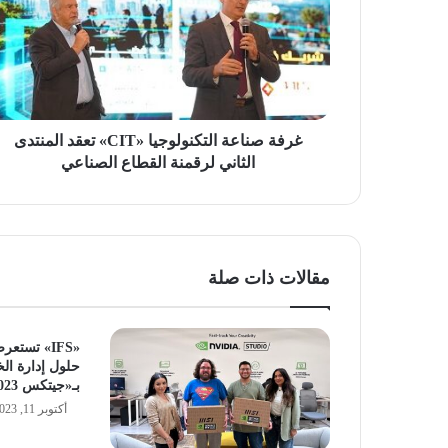
«CIT»
تعقد
المنتدى
الثاني
لرقمنة
القطاع
الصناعي
غرفة صناعة التكنولوجيا «CIT» تعقد المنتدى
الثاني لرقمنة القطاع الصناعي
مقالات ذات صلة
«IFS» تست
حلول إدارة ال
بـ«جيتكس 2023»
أكتوبر 11, 2023