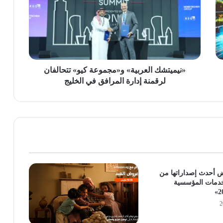
كيو»
تتحالفان
لرقمنة
إدارة
المرافق
في
الخليج
«نيميتشك العربية» و«مجموعة كيو» تتحالفان
لرقمنة إدارة المرافق في الخليج
عرض أحدث إصداراتها من
خدمات المؤسسية