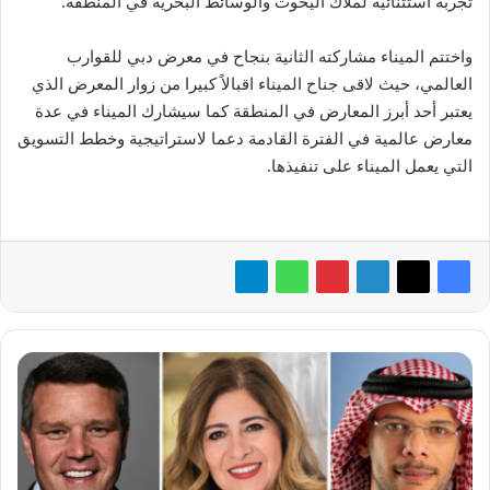
تجربة استثنائية لملاك اليخوت والوسائط البحرية في المنطقة.
واختتم الميناء مشاركته الثانية بنجاح في معرض دبي للقوارب
العالمي، حيث لاقى جناح الميناء اقبالاً كبيرا من زوار المعرض الذي
يعتبر أحد أبرز المعارض في المنطقة كما سيشارك الميناء في عدة
معارض عالمية في الفترة القادمة دعما لاستراتيجية وخطط التسويق
التي يعمل الميناء على تنفيذها.
«سيسكو»
تدعم
استثماراتها
في
السعودية
وتجدد