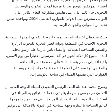
أعضاء المرفقين لتوفير تجربة فريدة لملاك اليخوت والوسائط
البحرية، جاء ذلك على على هامش مشاركته للعام الثاني على
التوالي بمعرض دبي الدولي للقوارب العالمي 2024، وتواجده ضمن
نخبة من الموانئ والجهات الرسمية.
حيث سيحظى أعضاء المارينا بميناء الدوحة القديم، الوجهة السياحية
البحرية الأحدث في المنطقة وبوابة قطر البحرية لليخوت الزائرة
والسفن السياحية العملاقة، وأعضاء ياس مارينا على رسو مجاني
لمدة أسبوع كل ثلاثة أشهر في كلا المرسيين اعتباراً من يوم الأمس،
بالإضافة إلى خصم بنسبة 20% على مجموعة من المطاعم
والمقاهي، وخصم على الإقامة الفندقية وخدمات إصلاح وصيانة
القوارب التي يقدمها الميناء في ساحة الكونتينرات.
وصرح محمد عبدالله الملا، الرئيس التنفيذي لميناء الدوحة القديم أن
التعاون مع مرسى ياس مارينا يأتي دعما لاستراتيجية الميناء في
استقطاب اليخوت للميناء وابراز المرافق التي تم تطويرها مؤخرا
لدعم السياحة باعتباره وجهة سياحية في الدولة بالاضافة إلى توفير