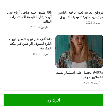
بروڤن العربية تُعلن ترقية «لياندرا
796 مليون جنيه صافي أرباح سي
مينتيس» مديرة تنفيذية للتسويق
آي كابيتال القابضة للاستثمارات
المالية
مايو 3, 2023
مارس 12, 2023
245 ألف طن تبريد لتوفير الهواء
البارد لضيوف الرحمن في مكة
المكرمة
أبريل 21, 2022
«WEE» تحصل على استثمار بقيمة
10 ملايين دولار
أبريل 26, 2024
اترك رد