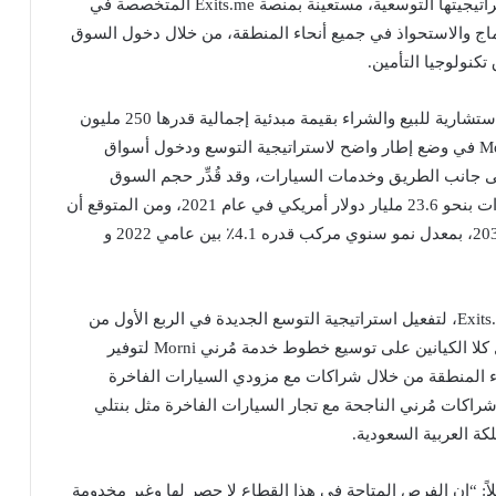
في الوقت الحالي تعمل Morni على تصميم وتنفيذ استراتيجيتها التوسعية، مستعينة بمنصة Exits.me المتخصصة في
دماج والاستحواذ في جميع أنحاء المنطقة، من خلال دخول السوق
نولوجيا التأمين.
وتعمل منصة Exits.me، على إدارة عدد من العمليات الاستشارية للبيع والشراء بقيمة مبدئية إجمالية قدرها 250 مليون
دولار أمريكي، وستعمل على مساعدة شركة مُرني Morni في وضع إطار واضح لاستراتيجية التوسع ودخول أسواق
انب الطريق وخدمات السيارات، وقد قُدِّر حجم السوق
العالمية لخدمات المساعدة على الطريق وحصة الإيرادات بنحو 23.6 مليار دولار أمريكي في عام 2021، ومن المتوقع أن
تصل إلى حوالي 34.8 مليار دولار أمريكي بحلول عام 2030، بمعدل نمو سنوي مركب قدره 4.1٪ بين عامي 2022 و
يخطط القائمون على منصة مُرني، بمساعدة منصة Exits.me، لتفعيل استراتيجية التوسع الجديدة في الربع الأول من
عام 2023، بدءًا من دخول السوق المصري. كما سيعمل كلا الكيانين على توسيع خطوط خدمة مُرني Morni لتوفير
ء المنطقة من خلال شراكات مع مزودي السيارات الفاخرة
شراكات مُرني الناجحة مع تجار السيارات الفاخرة مثل بنتلي
كة العربية السعودية.
هيل الشهيل، العضو المنتدب لشركة Morni قائلاً: “إن الفرص المتاحة في هذا القطاع لا حصر لها وغير مخدومة