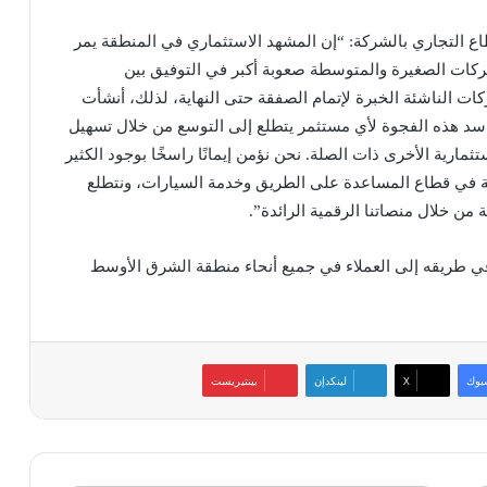
باني مؤسس Morni ورئيس القطاع التجاري بالشركة: “إن المشهد الاستثماري في المنطقة يمر
شركات الصغيرة والمتوسطة صعوبة أكبر في التوفيق بين
ات الناشئة الخبرة لإتمام الصفقة حتى النهاية، لذلك، أنشأت
اعد في سد هذه الفجوة لأي مستثمر يتطلع إلى التوسع من خلال تسهيل
ثمارية الأخرى ذات الصلة. نحن نؤمن إيمانًا راسخًا بوجود الكثير
 في قطاع المساعدة على الطريق وخدمة السيارات، ونتطلع
ن خلال منصاتنا الرقمية الرائدة”.
تعدد الخدمات حاليا وفي طريقه إلى العملاء في جميع أنحاء منطقة الشرق الأوسط
بوك
‫X
لينكدإن
بينتيريست