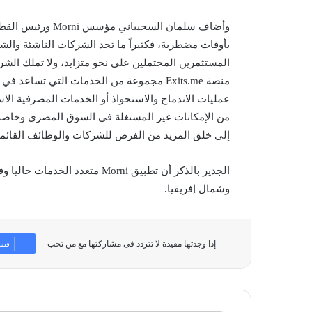
وأضاف سلمان السحي
بأوقات مضطربة، فكثيراً ما تجد الشركات الناشئة وال
المستثمرين المحتملين على نحو متزايد، ولا تملك الشرك
منصة Exits.me مجموعة من الخدمات التي تس
عمليات الاندماج والاستحواذ أو الخدمات المصرفية الاست
من الإمكانات غير المستغلة في السوق المصري وخاصة
إلى خلق المزيد من الفرص للشركات والوظائف القائمة م
الجدير بالذكر أن تطبيق Morni م
وشمال إفريقيا.
إذا وجدتها مفيدة لا تتردد فى مشاركتها مع من تحب
فيس