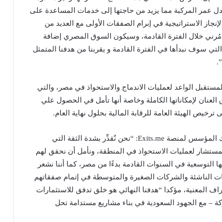
عدل عمر المركبة مما يزيد من حاجتها إلى خدمات المساعدة على
از الاستراتيجية في إبرام الصفقات الأولى مع العديد من
ت الذين يوفرهم فريق Exits.me لشركة مُرني خلال الفترة القادمة، وسيكون السوق المصري إضافة
تي سوف نبدأها في الفترة القادمة و يقربنا من هدفنا المتمثل
مستقبل الواعد لعمليات الاندماج والاستحواذ في مصر، والتي
ن تزدهر مع تأسيس منصة Exits.me وإطلاق العنان لإمكاناتها الكاملة وخاصة أنها تأمل في الحصول علي
من جانبه قال محمد أبو النجا الرئيس التنفيذي والشريك المؤسس لمنصة Exits.me: “نحن نٌقدِّر بشدة الثقة التي
ها شركة مُرني بنا من خلال التعاقد مع Exits.me كمستشار لعمليات الاستحواذ في المنطقة، ونأمل أن نحقق لهم
 التوسعية في السنوات القادمة بدءًا من مصر، كما أننا نشعر
كات الناشئة والشركات الصغيرة والمتوسطة في إتمام صفقاتهم
راف المعنية، مؤكدا “هدفنا النهائي هو خلق تدفق للاستثمارات
ركة – مع الجهود السعودية في بناء مشاريع مستدامة تحل