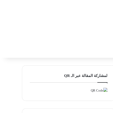
‫X
فيسبوك
لينكدإن
انستقرام
بحث ع
إضافة عمود
لمشاركة المقالة عبر الـ QR