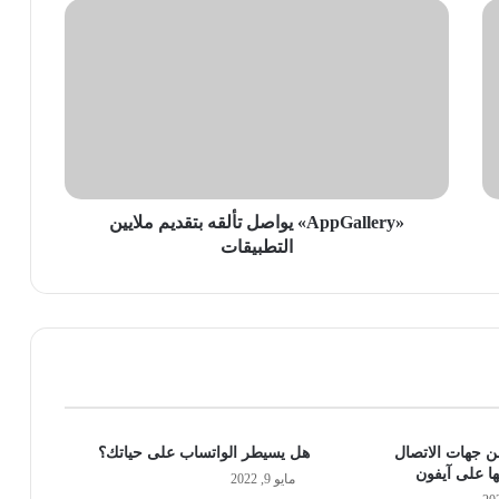
«AppGallery»
يواصل
تألقه
بتقديم
ملايين
التطبيقات
«AppGallery» يواصل تألقه بتقديم ملايين
التطبيقات
ن جهات الاتصال
هل يسيطر الواتساب على حياتك؟
ا على آيفون
مايو 9, 2022