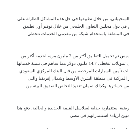
سحيباني، من خلال تطبيقها في حل هذه المشاكل الطارئة على
 في دول مجلس التعاون الخليجي من خلال توفير أول تطبيق
ق في المنطقة باستخدام شبكة من مقدمي الخدمات تتخطى
تم إطلاق تطبيق مُرني Morni في عام 2015، ومنذ التأسيس تم تحميل التطبيق أكثر من 2 مليون مرة، لخدمة أكثر من
1.2 مليون عميل، وحتى الآن، حصلت مُرني على إجمالي تمويلات تتخطى 14.7 مليون دولار مما ساهم في تنمية خدماتها
ات تأمين السيارات المرخصة من قبل البنك المركزي السعودي
ر المركبة في منطقة الشرق الأوسط وشمال إفريقيا والتي
من خسائرها وكذلك ضمان تنفيذ التخلص الصديق للبيئة من
ة استثمارية جذابة لسلاسل القيمة الجديدة والحالية، دفع هذا
ميين لزيادة استثماراتهم في مصر.