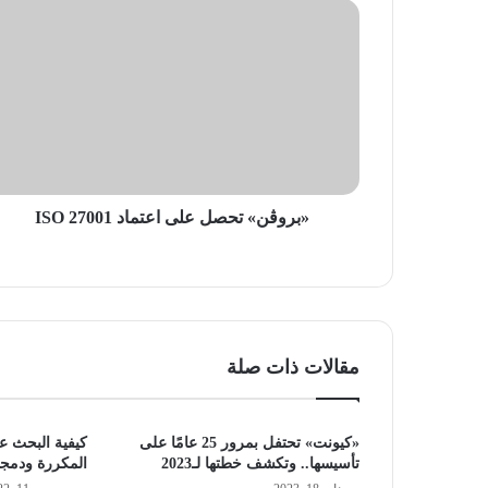
«بروڤن»
تحصل
على
اعتماد
ISO
27001
«بروڤن» تحصل على اعتماد ISO 27001
مقالات ذات صلة
«كيونت» تحتفل بمرور 25 عامًا على
كيفية البحث ع
تأسيسها.. وتكشف خطتها لـ2023
المكررة ودمجه