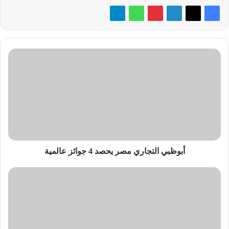
أبوظبي
التجاري
مصر
يحصد
4
جوائز
عالمية
أبوظبي التجاري مصر يحصد 4 جوائز عالمية
«INTELLA»
أول
شركة
ناشئة
لرقمنة
أبحاث