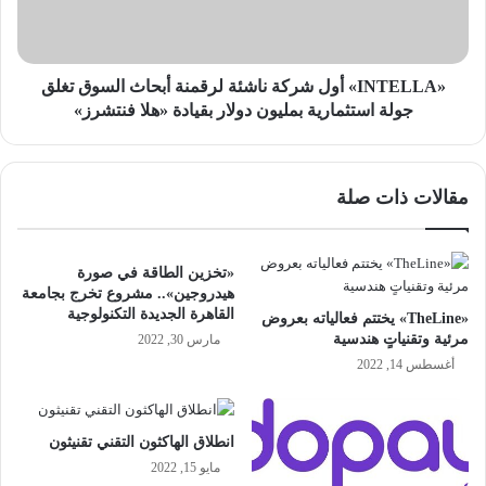
السوق
تغلق
جولة
استثمارية
«INTELLA» أول شركة ناشئة لرقمنة أبحاث السوق تغلق
بمليون
جولة استثمارية بمليون دولار بقيادة «هلا فنتشرز»
دولار
بقيادة
«هلا
مقالات ذات صلة
فنتشرز»
«تخزين الطاقة في صورة
هيدروجين».. مشروع تخرج بجامعة
القاهرة الجديدة التكنولوجية
«TheLine» يختتم فعالياته بعروض
مرئية وتقنياتٍ هندسية
مارس 30, 2022
أغسطس 14, 2022
انطلاق الهاكثون التقني تقنيثون
مايو 15, 2022