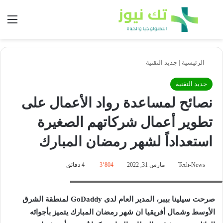
بحث عن
الق
الرئيسية
|
جديد التقنية
جديد التقنية
نصائح لمساعدة رواد الأعمال على
تطوير أعمال شركاتهم الصغيرة
استعداداً لشهر رمضان المبارك
Tech-News
مارس 31, 2022
3٬804
4 دقائق
سيلينا بيبر- نائب الرئيس للأسواق العالمية في GoDaddy
صرحت سيلينا بيبر، المدير العام لدى GoDaddy لمنطقة الشرق
الأوسط وشمال أفريقيا ان شهر رمضان المبارك يتميز بأجوائه