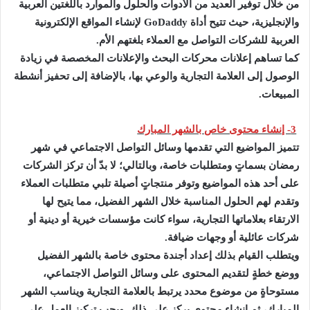
من خلال توفير العديد من الأدوات والحلول والموارد باللغتين العربية
والإنجليزية، حيث تتيح أداة GoDaddy لإنشاء المواقع الإلكترونية
العربية للشركات التواصل مع العملاء بلغتهم الأم.
كما تساهم إعلانات محركات البحث والإعلانات المخصصة في زيادة
الوصول إلى العلامة التجارية والوعي بها، بالإضافة إلى تحفيز أنشطة
المبيعات.
3- إنشاء محتوى خاص بالشهر المبارك
تتميز المواضيع التي تقدمها وسائل التواصل الاجتماعي في شهر
رمضان بسماتٍ ومتطلبات خاصة، وبالتالي؛ لا بدّ أن تركز الشركات
على أحد هذه المواضيع وتوفر منتجاتٍ أصيلة تلبي متطلبات العملاء
وتقدم لهم الحلول المناسبة خلال الشهر الفضيل، مما يتيح لها
الارتقاء بعلاماتها التجارية، سواء كانت مؤسسات خيرية أو دينية أو
شركات عائلية أو وجهات ضيافة.
ويتطلب القيام بذلك إعداد أجندة محتوى خاصة بالشهر الفضيل
ووضع خطةٍ لتقديم المحتوى على وسائل التواصل الاجتماعي،
مستوحاةٍ من موضوع محدد يرتبط بالعلامة التجارية ويناسب الشهر
المبارك، ثم إنشاء محتوى يركز على ذلك. ويجب تركيز العمل على