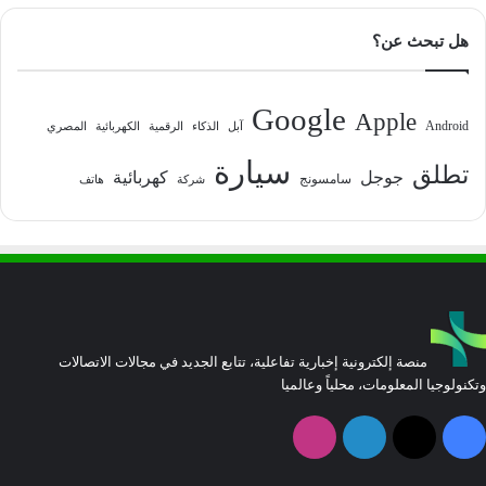
هل تبحث عن؟
Google
Apple
Android
آبل
الذكاء
الرقمية
الكهربائية
المصري
سيارة
تطلق
جوجل
كهربائية
سامسونج
شركة
هاتف
منصة إلكترونية إخبارية تفاعلية، تتابع الجديد في مجالات الاتصالات
وتكنولوجيا المعلومات، محلياً وعالميا
فيسبوك
‫X
لينكدإن
انستقرام