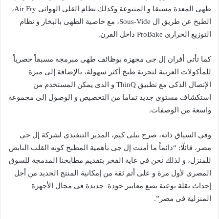
طهى المعدة مسبقا و المتنوعة وكذلك نظام القلى الهوائى Air Fry،
الطبخ عن طريق ال Sous-Vide، مع خاصية الطهى بالبخار و نظام
التوزيع الحرارى ProBake داخل الفرن.
كما تأتى أفران إل جى مجهزة بوظائف طهى مبرمجة مسبقاً حصرياً
للمأكولات العربية لتجربة طبخ أكثر سهولة، بالإضافة إلى ميزة
الإتصال الذكى مع تطبيق ThinQ و الذى يمكن المستخدم من
استكشاف مستوى جديد تماما من التخصيص و الوصول إلى مجموعة
واسعة من الوصفات.
وفي السياق ذاته، صرح بيلى كيم، المدير التنفيذى لشركة إل جي
مصر، قائلًا: “دائماُ ما أمنت إل جى بأهمية المطبخ كونه القلب النابض
للمنزل، و لذلك نحن فى غاية الفخر بتقديم مطابخنا المدمجة للسوق
المصرى لأول مرة و على أتم ثقة من إمكانية المنتج الجديد من أجل
إحداث نقلة نوعية تضع معايير جودة جديدة فى مجال الأجهزة
المنزلية فى مصر”.