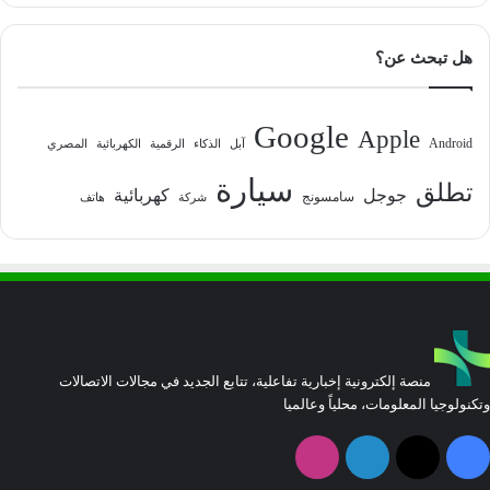
هل تبحث عن؟
Google
Apple
Android
آبل
الذكاء
الرقمية
الكهربائية
المصري
سيارة
تطلق
جوجل
كهربائية
سامسونج
شركة
هاتف
منصة إلكترونية إخبارية تفاعلية، تتابع الجديد في مجالات الاتصالات
وتكنولوجيا المعلومات، محلياً وعالميا
فيسبوك
‫X
لينكدإن
انستقرام