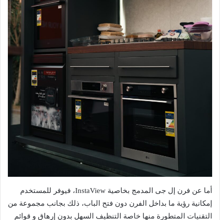
أما عن فرن إل جى المدمج بخاصية InstaView، فيوفر للمستخدم
إمكانية رؤية ما بداخل الفرن دون فتح الباب، ذلك بجانب مجموعة من
التقنيات المتطورة منها خاصة التنظيف السهل بدون إرهاق و قوائم