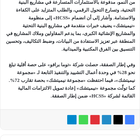
من النمو، مدفوعة بالاستثمارات المتسارعة في مشاريع البنية
التحتية، وتسارع التحول الرقمي، والطلب المتزايد على الكفاءة
والاستدامة
.
وأشار إلى أن انضمام «
HCSS
»
إلى منظومة
«نيميتشك»
يضيف خبرات متقدمة في مشاريع البنية التحتية
والمشاريع الإنشائية الكبرى، بما يدعم المقاولين وملاك المشاريع في
المنطقة عبر تعزيز الاستفادة من البيانات، وضبط التكاليف، وتحسين
التنسيق بين الفرق المكتبية والميدانية
.
وفي إطار الصفقة، حصلت شركة «توما برافو» على حصة أقلية تبلغ
نحو 28% في وحدة أعمال التشييد والتنفيذ التابعة لـ «مجموعة
نيميتشك»، فيما احتفظت «مجموعة نيميتشك» بحصة تقارب 72
%
.
كما تولّت مجموعة «نيميتشك» إعادة تمويل الالتزامات المالية
القائمة لشركة
«HCSS»
ضمن إطار الصفقة
.