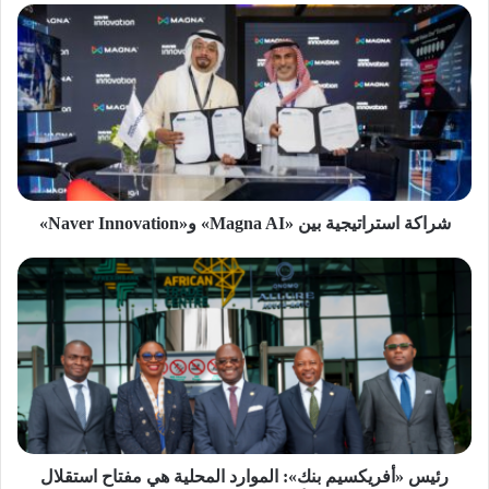
شراكة
استراتيجية
بين «Magna
AI» و«Naver
Innovation»
شراكة استراتيجية بين «Magna AI» و«Naver Innovation»
رئيس
«أفريكسيم
بنك»:
الموارد
المحلية
هي
مفتاح
استقلال
أفريقيا
الاقتصادي
رئيس «أفريكسيم بنك»: الموارد المحلية هي مفتاح استقلال