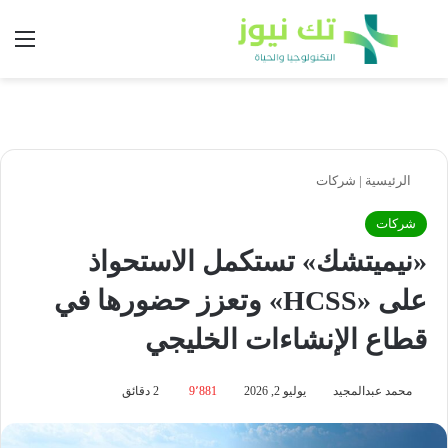
بحث عن
الق
الرئيسية
|
شركات
شركات
«نيميتشك» تستكمل الاستحواذ
على «HCSS» وتعزز حضورها في
قطاع الإنشاءات الخليجي
محمد عبدالمجيد
يوليو 2, 2026
9٬881
2 دقائق