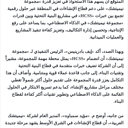
المتوقع أن يسهم هذا الاستحواذ في تعزيز قدرة «مجموعة
نيميتشك»
على دعم قطاع الإنشاءات في المنطقة عبر حلول رقمية
تجمع بين خبرات «
HCSS
» في مشاريع البنية التحتية وبين قدرات
«مجموعة نيميتشك» في الذكاء الاصطناعي، بما يساعد على رفع
الإنتاجية، وتحسين إدارة التكاليف، وتعزيز كفاءة تنفيذ المشاريع
والعمليات الميدانية
.
وبهذا الصدد، أكد «إيف بادرينيس»، الرئيس التنفيذي لـ «مجموعة
نيميتشك»
أن انضمام «
HCSS
» يمثل محطة مهمة للمجموعة، مشيراً
إلى أن الشركة تضيف خبرات متقدمة في قطاع البنية التحتية
وتقنيات البناء، إلى جانب قاعدة عملاء قوية ومتنامية
.
وأضاف أن هذا
التكامل يعزز قدرة المجموعة على تقديم حلول أكثر شمولاً تغطي
مختلف مراحل مشاريع الإنشاء، كما يدعم تسريع الابتكار في الحلول
القائمة على الذكاء الاصطناعي وتطوير تقنيات أكثر كفاءة لقطاع
البناء
.
من جانبه، أوضح
م. «مؤيد سمباوه»، المدير العام لشركة «نيميتشك
العربية»، أن قطاع الإنشاءات في الشرق الأوسط يشهد مرحلة جديدة