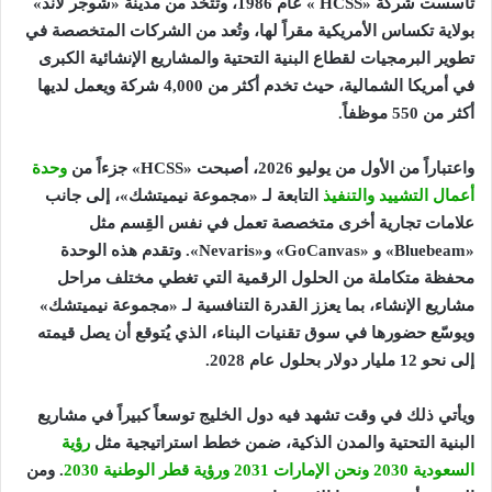
تأسست شركة «
HCSS
» عام 1986، وتتخذ من مدينة «شوجر لاند»
بولاية تكساس الأمريكية مقراً لها، وتُعد من الشركات المتخصصة في
تطوير البرمجيات لقطاع البنية التحتية والمشاريع الإنشائية الكبرى
في أمريكا الشمالية، حيث تخدم أكثر من 4,000 شركة ويعمل لديها
أكثر من 550 موظفاً
.
واعتباراً من الأول من يوليو 2026، أصبحت «
HCSS
»
جزءاً من
وحدة
أعمال التشييد والتنفيذ
التابعة لـ «مجموعة نيميتشك»، إلى جانب
علامات تجارية أخرى متخصصة تعمل في نفس القِسم مثل
«
Bluebeam
» و «
GoCanvas
» و«
Nevaris
». وتقدم هذه الوحدة
محفظة متكاملة من الحلول الرقمية التي تغطي مختلف مراحل
مشاريع الإنشاء، بما يعزز القدرة التنافسية لـ «مجموعة نيميتشك»
ويوسّع حضورها في سوق تقنيات البناء، الذي يُتوقع أن يصل قيمته
إلى نحو 12 مليار دولار بحلول عام 2028
.
ويأتي ذلك في وقت تشهد فيه دول الخليج توسعاً كبيراً في مشاريع
البنية التحتية والمدن الذكية، ضمن خطط استراتيجية مثل
رؤية
السعودية 2030
ونحن الإمارات 2031
ورؤية قطر الوطنية 2030
.
ومن