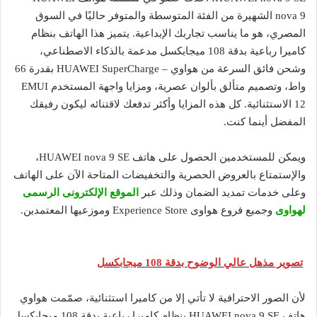
nova 9 الشهيرة من الفئة المتوسطة والمتوفر حاليًا في السوق
المصري، هو ما يناسب تجاربك الإبداعية. يتميز هذا الهاتف بنظام
كاميرا رباعية بدقة 108 ميجابكسل مدعمة بالذكاء الاصطناعي،
وشحن فائق السرعة من هواوي – HUAWEI SuperCharge بقدرة 66
واط، وتصميم متألق بألوان عصرية، ومزايا واجهة المستخدم EMUI
12 الاستثنائية. كل هذه المزايا وأكثر تدفعك لاقتنائه ليكون رفيقك
المفضل أينما كنت.
ويمكن للمستخدمين الحصول على هاتف HUAWEI nova 9 SE،
والإستمتاع بالعروض الحصرية والتخفيضات المتاحة الآن على الهاتف
وعلى خدمات تمديد الضمان وذلك عبر
الموقع الإلكترونى الرسمى
لهواوى
وجميع فروع هواوى Experience Store وموزعيها المعتمدين.
تصوير مذهل عالي الوضوح بدقة 108 ميجابكسل
لأن الصور الاحترافية لا تأتي إلا من كاميرا استثنائية، صمّمت هواوي
هاتف HUAWEI nova 9 SE بنظام كاميرا رباعية بدقة 108 ميجابكسل