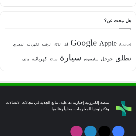
هل تبحث عن؟
Google
Apple
Android
آبل
الذكاء
الرقمية
الكهربائية
المصري
سيارة
تطلق
جوجل
كهربائية
سامسونج
شركة
هاتف
منصة إلكترونية إخبارية تفاعلية، تتابع الجديد في مجالات الاتصالات
وتكنولوجيا المعلومات، محلياً وعالميا
فيسبوك
‫X
لينكدإن
انستقرام