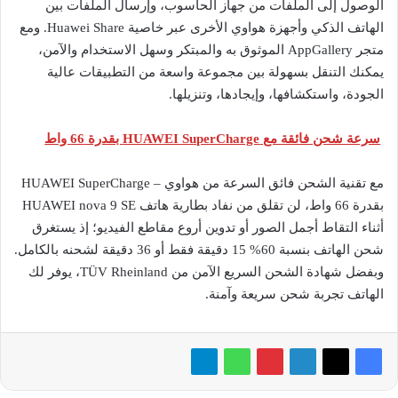
الوصول إلى الملفات من جهاز الحاسوب، وإرسال الملفات بين
الهاتف الذكي وأجهزة هواوي الأخرى عبر خاصية Huawei Share. ومع
متجر AppGallery الموثوق به والمبتكر وسهل الاستخدام والآمن،
يمكنك التنقل بسهولة بين مجموعة واسعة من التطبيقات عالية
الجودة، واستكشافها، وإيجادها، وتنزيلها.
سرعة شحن فائقة مع HUAWEI SuperCharge بقدرة 66 واط
مع تقنية الشحن فائق السرعة من هواوي – HUAWEI SuperCharge
بقدرة 66 واط، لن تقلق من نفاد بطارية هاتف HUAWEI nova 9 SE
أثناء التقاط أجمل الصور أو تدوين أروع مقاطع الفيديو؛ إذ يستغرق
شحن الهاتف بنسبة 60% 15 دقيقة فقط أو 36 دقيقة لشحنه بالكامل.
وبفضل شهادة الشحن السريع الآمن من TÜV Rheinland، يوفر لك
الهاتف تجربة شحن سريعة وآمنة.