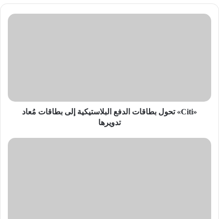
«Citi»
تحول
بطاقات
الدفع
البلاستيكية
إلى
بطاقات
مُعاد
تدويرها
«Citi» تحول بطاقات الدفع البلاستيكية إلى بطاقات مُعاد
تدويرها
«جنرال
إلكتريك»
تكشف
عن
أسماء
العلامات
التجارية
الجديدة