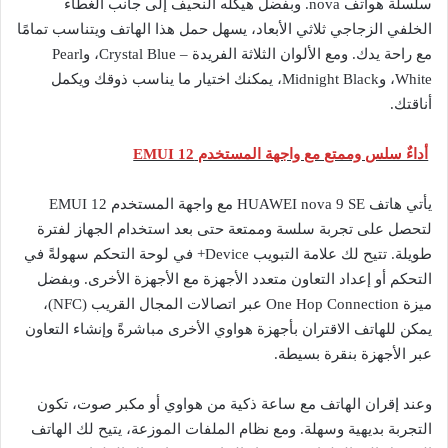
سلسلة هواتف nova. وبفضل هيكله النحيف إلى جانب الغطاء
الخلفي الزجاجي ثلاثي الأبعاد، يسهل حمل هذا الهاتف ويتناسب تمامًا
مع راحة يدك. ومع الألوان الثلاثة الفريدة – Crystal Blue، وPearl
White، وMidnight Black، يمكنك اختيار ما يناسب ذوقك ويكمل
أناقتك.
أداءٌ سلس وممتع مع واجهة المستخدم EMUI 12
يأتي هاتف HUAWEI nova 9 SE مع واجهة المستخدم EMUI 12
لتحصل على تجربة سلسة وممتعة حتى بعد استخدام الجهاز لفترة
طويلة. تتيح لك علامة التبويب Device+ في لوحة التحكم سهولةً في
التحكم أو إعداد التعاون متعدد الأجهزة مع الأجهزة الأخرى. وبفضل
ميزة One Hop Connection عبر اتصالات المجال القريب (NFC)،
يمكن للهاتف الاقتران بأجهزة هواوي الأخرى مباشرةً وإنشاء التعاون
عبر الأجهزة بنقرة بسيطة.
وعند إقران الهاتف مع ساعة ذكية من هواوي أو مكبر صوت، تكون
التجربة بديهية وسهلة. ومع نظام الملفات الموزعة، يتيح لك الهاتف