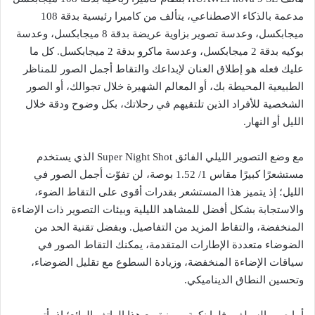
مدعمة بالذكاء الاصطناعي، يتألف من كاميرا رئيسية بدقة 108
ميجابكسل، وعدسة تصوير بزاوية عريضة بدقة 8 ميجابكسل، وعدسة
بوكيه بدقة 2 ميجابكسل، وعدسة ماكرو بدقة 2 ميجابكسل. كل ما
عليك فعله هو إطلاق العنان لإبداعك والتقاط أجمل الصور للمناظر
الطبيعية المحيطة بك، أو المعالم الشهيرة خلال تجوالك، أو الصور
الشخصية للأفراد الذين تلتقيهم في رحلاتك، بكل وضوح ودقة خلال
الليل أو النهار.
مع وضع التصوير الليلي الفائق Super Night Shot الذي يستخدم
مستشعرًا كبيرًا مقاس 1/ 1.52 بوصة، لن تفوّت أجمل الصور في
الليل؛ إذ يتميز هذا المستشعر بقدرات أقوى على التقاط الضوء،
والاستجابة بشكل أفضل للمشاهد الليلية وبيئات التصوير ذات الإضاءة
المنخفضة، والتقاط المزيد من التفاصيل. وبفضل تقنية الحد من
الضوضاء متعددة الإطارات المتقدمة، يمكنك التقاط الصور في
سياقات الإضاءة المنخفضة، وزيادة السطوع مع تقليل الضوضاء،
وتحسين النطاق الديناميكي.
أما صور السيلفي فلها نكهة مميزة مع هذا الهاتف الرائع؛ إذ يأتي