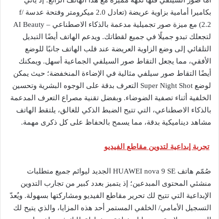
بكاميرا أمامية بزاوية عريضة (تعادل 2.0 ميكرومتر وفتحة عدسة f/
2.2) مع ميزة صور تجميلية مدعمة بالذكاء الاصطناعي – AI Beauty
لتجعلك تبدو جميلًا في جميع لقطاتك. ويدعم الهاتف أيضًا التبديل
التلقائي إلى وضع الزاوية العريضة عند قلب الهاتف جانبًا للوضع
الأفقي، مما يجعل التقاط صور السيلفي الجماعية أسهل. ويمكنك
أيضًا التقاط صور سيلفي مثالية في الإضاءة المنخفضة؛ حيث يمكن
لوضع Super Night Shot التعرف بدقة على الوجوه البشرية وتحسين
الخلفية أثناء تصفية الضوضاء. وبفضل تقنية مصراع التعرف المدعمة
بالذكاء الاصطناعي، التي تتيح الضبط الذكي للغالق، يلتقط الهاتف
مشاهد ديناميكية بدقة، مما يسمح بالحفاظ على كل ذكرى مهمة.
تجربة إبداعية لتدوين مقاطع الفيديو
صُمّم هاتف HUAWEI nova 9 SE الجديد ليوائم جميع متطلبات
منشئي المحتوى المبدعين؛ إذ يتميز بعدد كبير من تجارب التدوين
الإبداعية التي تتيح لك تحرير مقاطع الفيديو ومشاركتها بسهولة. ويُعدّ
التسجيل الأمامي/ الخلفي المستمر أحد هذه المزايا، والذي يتيح لك