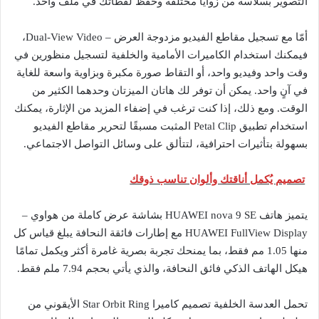
التصوير بسلاسة من زوايا مختلفة وحفظ لقطاتك في ملف واحد.
أمّا مع تسجيل مقاطع الفيديو مزدوجة العرض – Dual-View Video،
فيمكنك استخدام الكاميرات الأمامية والخلفية لتسجيل منظورين في
وقت واحد وفيديو واحد، أو التقاط صورة مكبرة وبزاوية واسعة للغاية
في آنٍ واحد. يمكن أن توفر لك هاتان الميزتان وحدهما الكثير من
الوقت. ومع ذلك، إذا كنت ترغب في إضفاء المزيد من الإثارة، يمكنك
استخدام تطبيق Petal Clip المثبت مسبقًا لتحرير مقاطع الفيديو
بسهولة بتأثيرات احترافية، لتتألق على وسائل التواصل الاجتماعي.
تصميم يُكمل أناقتك وألوان تناسب ذوقك
يتميز هاتف HUAWEI nova 9 SE بشاشة عرض كاملة من هواوي –
HUAWEI FullView Display مع إطارات فائقة النحافة يبلغ قياس كل
منها 1.05 مم فقط، بما يمنحك تجربة بصرية غامرة أكثر ويكمل تمامًا
هيكل الهاتف الذكي فائق النحافة، والذي يأتي بحجم 7.94 ملم فقط.
تحمل العدسة الخلفية تصميم كاميرا Star Orbit Ring الأيقوني من