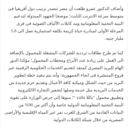
وأضاف الدكتور عمرو طلعت أن مصر تتصدر ترتيب دول أفريقيا فى
متوسط سرعة الانترنت الثابت؛ موضحا الجهود المبذولة لتدعيم
البنية التحتية المعلوماتية ومد كابلات الألياف الضوئية فى قرى
المرحلة الأولى لمبادرة حياة كريمة بكلفة استثمارية تصل الى 5.8
مليار جنيه.
كما تم طرح نطاقات ترددية للشركات المشغلة للمحمول بالإضافة
الى العمل على زيادة عدد الأبراج ومحطات المحمول؛ مؤكدا الدور
الهام للبريد المصرى كمنفذ لتقديم الخدمات الحكومية الرقمية عبر
فروع المنتشرة فى انحاء الجمهورية؛ وأنه يتم تنفيذ خطة لتطوير
البريد من حيث الشكل وميكنة كافة الأعمال وتقديم حزم جديدة من
الخدمات البريدية مثل خدمة وصلها لتحفيز التجارة الالكترونية
وتطبيق محمول “ياللا yalla “؛ منوها إلى حرص الوزارة على تقوية
البنية التحتية المعلوماتية الدولية خاصة وأن أكثر من 90% من
البيانات القادمة من الشرق للغرب تمر عبر المياه الإقليمية والأراضى
المصرية من خلال شبكة الكابلات الدولية.