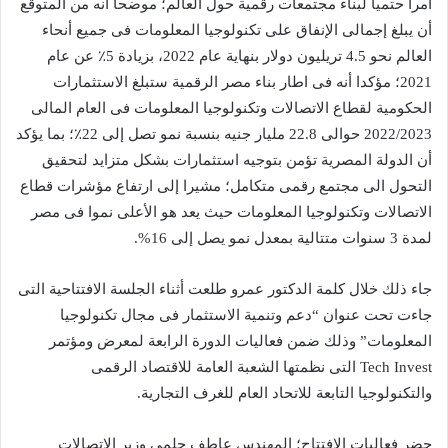
أمرا حتميا لبناء مجتمعات رقمية حول العالم؛ موضحا أنه من المتوقع
أن يبلغ إجمالى الإنفاق على تكنولوجيا المعلومات فى جميع أنحاء
العالم نحو 4.5 تريليون دولار بنهاية عام 2022، بزيادة 5٪ عن عام
2021؛ مؤكدا أنه فى اطار بناء مصر الرقمية ستبلغ الاستثمارات
الحكومية لقطاع الاتصالات وتكنولوجيا المعلومات فى العام المالى
2022/2023 حوالى 22.8 مليار جنيه بنسبة نمو تصل إلى 22٪؛ بما يؤكد
أن الدولة المصرية تؤمن بتوجيه استثمارات بشكل متزايد لتحقيق
التحول الى مجتمع رقمى متكامل؛ مشيرا إلى ارتفاع مؤشرات قطاع
الاتصالات وتكنولوجيا المعلومات حيث يعد هو الأعلى نموا فى مصر
لمدة 3 سنوات متتالية بمعدل نمو يصل إلى 16%.
جاء ذلك خلال كلمة الدكتور عمرو طلعت أثناء الجلسة الافتتاحية التى
جاءت تحت عنوان “دعم وتنمية الاستثمار فى مجال تكنولوجيا
المعلومات” وذلك ضمن فعاليات الدورة الرابعة لمعرض ومؤتمر
Tech Invest التى نظمتها الشعبة العامة للاقتصاد الرقمى
والتكنولوجيا التابعة للاتحاد العام للغرف التجارية.
حضر فعاليات الافتتاح؛ المهندس عاطف حلمى وزير الاتصالات