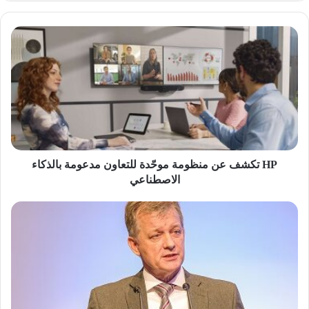
HP
تكشف
عن
منظومة
موحّدة
للتعاون
مدعومة
بالذكاء
الاصطناعي
HP تكشف عن منظومة موحّدة للتعاون مدعومة بالذكاء
الاصطناعي
باناسونيك
تعزز
حضورها
في
الشرق
الأوسط
وأفريقيا