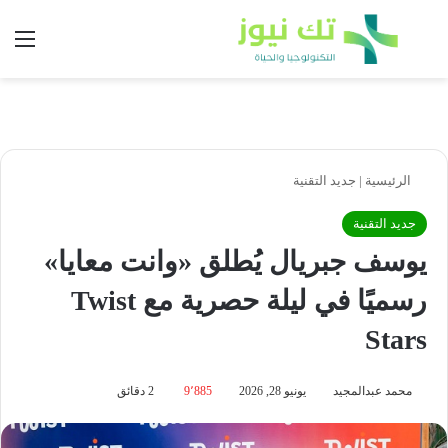
بحث عن
الق
الرئيسية
|
جديد التقنية
جديد التقنية
يوسف جبريال يُطلق «وانت معايا»
رسميًا في ليلة حصرية مع Twist
Stars
محمد عبدالمجيد
يونيو 28, 2026
9٬885
2 دقائق