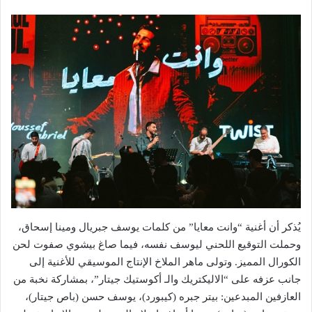
يُذكر أن أغنية “وانت معايا” من كلمات يوسف جبريال ومينا إسحاق،
وحملت التوقيع اللحني ليوسف نفسه، فيما صاغ بيشوي صفوت لحن
الكورال المميز. وتولى ماهر الملاخ الإنتاج الموسيقي للأغنية إلى
جانب عزفه على “الاليكتريك والـ أكوستيك جيتار”، بمشاركة نخبة من
العازفين المبدعين: بيتر جبره (كيبورد)، يوسف حسن (باص جيتار)،