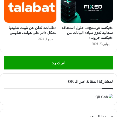
«فيكسد هوستنج».. حلول استضافة
«طلبات» تُعلن عن تثيبت تطبيقها
سحابية تُعزز سيادة البيانات من
بشكل دائم على هواتف شاومي
«فيكسد جروب»
مايو 1, 2024
يوليو 23, 2026
اترك رد
لمشاركة المقالة عبر الـ QR
فى هذا الموقع