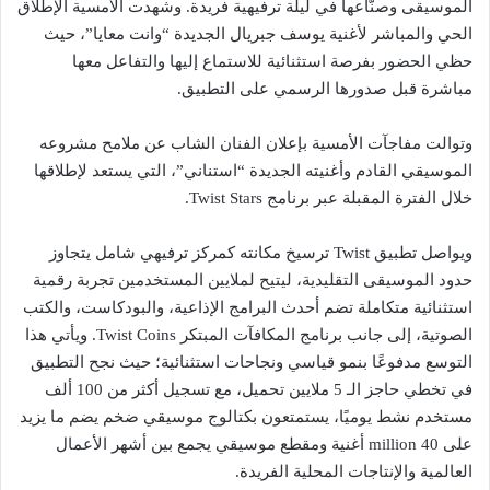
الموسيقى وصنّاعها في ليلة ترفيهية فريدة. وشهدت الأمسية الإطلاق
الحي والمباشر لأغنية يوسف جبريال الجديدة “وانت معايا”، حيث
حظي الحضور بفرصة استثنائية للاستماع إليها والتفاعل معها
مباشرة قبل صدورها الرسمي على التطبيق.
وتوالت مفاجآت الأمسية بإعلان الفنان الشاب عن ملامح مشروعه
الموسيقي القادم وأغنيته الجديدة “استناني”، التي يستعد لإطلاقها
خلال الفترة المقبلة عبر برنامج Twist Stars.
ويواصل تطبيق Twist ترسيخ مكانته كمركز ترفيهي شامل يتجاوز
حدود الموسيقى التقليدية، ليتيح لملايين المستخدمين تجربة رقمية
استثنائية متكاملة تضم أحدث البرامج الإذاعية، والبودكاست، والكتب
الصوتية، إلى جانب برنامج المكافآت المبتكر Twist Coins. ويأتي هذا
التوسع مدفوعًا بنمو قياسي ونجاحات استثنائية؛ حيث نجح التطبيق
في تخطي حاجز الـ 5 ملايين تحميل، مع تسجيل أكثر من 100 ألف
مستخدم نشط يوميًا، يستمتعون بكتالوج موسيقي ضخم يضم ما يزيد
على 40 million أغنية ومقطع موسيقي يجمع بين أشهر الأعمال
العالمية والإنتاجات المحلية الفريدة.