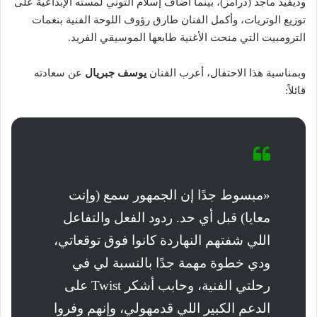
وديفيد ماجد (درامز)، بينما أضاف إسلام التوني لمسته الإبداعية على
توزيع الوتريات، وأكمل الفنان طارق رؤوف اللوحة الفنية بنغمات
الترومبيت التي منحت الأغنية طابعها الموسيقي الفريد.
وبمناسبة هذا الاحتفال، أعرب الفنان
يوسف جبريال
عن سعادته
قائلاً:
«مبسوط جدًا إن الجمهور سمع (وإنت
معايا) قبل أي حد. ردود الفعل والتفاعل
اللي شفتهم النهاردة كانوا فوق توقعاتي،
ودي خطوة مهمة جدًا بالنسبة لي في
رحلتي الفنية، وحابب أشكر Twist على
الدعم الكبير اللي قدمهولي، وإنهم وفروا