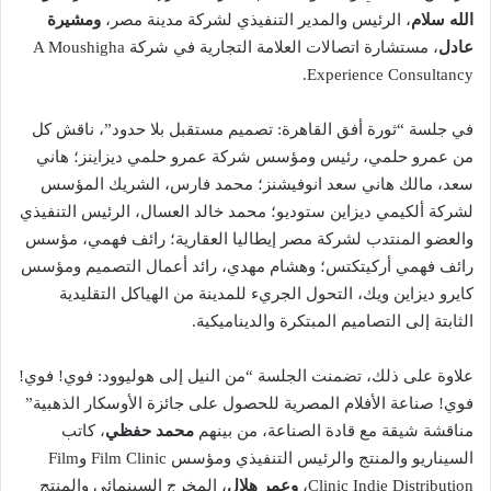
الله سلام
، الرئيس والمدير التنفيذي لشركة مدينة مصر،
ومشيرة
عادل
، مستشارة اتصالات العلامة التجارية في شركة A Moushigha
Experience Consultancy.
في جلسة “ثورة أفق القاهرة: تصميم مستقبل بلا حدود”، ناقش كل
من عمرو حلمي، رئيس ومؤسس شركة عمرو حلمي ديزاينز؛ هاني
سعد، مالك هاني سعد انوفيشنز؛ محمد فارس، الشريك المؤسس
لشركة ألكيمي ديزاين ستوديو؛ محمد خالد العسال، الرئيس التنفيذي
والعضو المنتدب لشركة مصر إيطاليا العقارية؛ رائف فهمي، مؤسس
رائف فهمي أركيتكتس؛ وهشام مهدي، رائد أعمال التصميم ومؤسس
كايرو ديزاين ويك، التحول الجريء للمدينة من الهياكل التقليدية
الثابتة إلى التصاميم المبتكرة والديناميكية.
علاوة على ذلك، تضمنت الجلسة “من النيل إلى هوليوود: فوي! فوي!
فوي! صناعة الأفلام المصرية للحصول على جائزة الأوسكار الذهبية”
مناقشة شيقة مع قادة الصناعة، من بينهم
محمد حفظي
، كاتب
السيناريو والمنتج والرئيس التنفيذي ومؤسس Film Clinic وFilm
Clinic Indie Distribution،
وعمر هلال
، المخرج السينمائي والمنتج