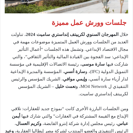
جلسات وورش عمل مميزة
خلال
المهرجان السنوي
لكرييتف إنداستري ساميت 2024
، تناولت
العديد من الجلسات وورش العمل المتميزة موضوعات مهمة في
مجال الاقتصاد الإبداعي. وتشمل هذه الجلسات “أعمال التأثير
الإبداعي: ​​سد الفجوة بين القيادة المالية والتأثير الثقافي”، والتي
شاركت فيها
سارة موسى
، رئيسة الاتصالات الإقليمية في مؤسسة
التمويل الدولية (IFC)، و
سارة أنسي
، المؤسسة والمديرة الإبداعية
لدار أزياء سارة أنسي،
وإيمي موافي
، الشريك المؤسس والرئيس
التنفيذي ل MO4 Network، و
نعمت خليل
– الشريك المؤسس
لكرييتف إنداستري ساميت.
ومن الجلسات البارزة الأخرى كانت “نموذج جديد للعقارات: تلاقي
الإبداع مع القيمة المشتركة في العقارات” والتي شارك فيها
أيمن
عباس
، رئيس مجلس إدارة شركة إنترو القابضة،
وكريم العسال
،
الرئيس التنفيذي والعضو المنتدب لشركة مصر إيطاليا العقارية،
وعبد