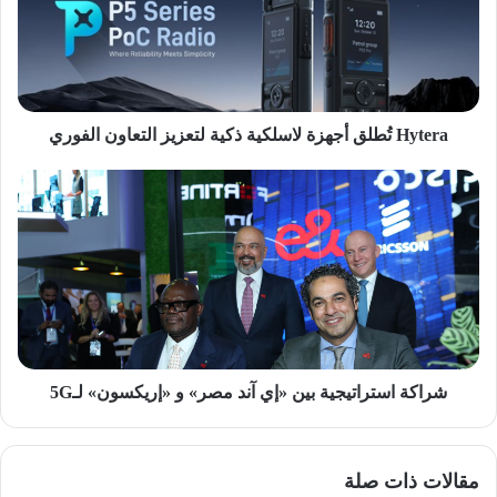
ذكية
لتعزيز
التعاون
الفوري
Hytera تُطلق أجهزة لاسلكية ذكية لتعزيز التعاون الفوري
شراكة
استراتيجية
بين
«إي
آند
مصر»
و
«إريكسون»
لـ5G
شراكة استراتيجية بين «إي آند مصر» و «إريكسون» لـ5G
مقالات ذات صلة