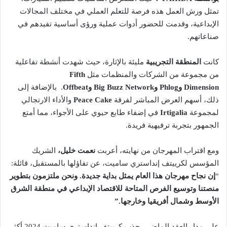
تمثل ورش العمل هذه فرصة للتعلم العملي في مختلف المجالات
الإبداعية، وقدمت للحضور أدوات عملية ورؤى أساسية تفيدهم في
صناعاتهم.
كانت
المنطقة التجريبية
مليئة بالإثارة، حيث شهدت أنشطة تفاعلية
من مجموعة من الشركات والمنظمات مثل
Fifth
Dimension
و
Phlog
و
Big Buzz Network
و
Offbeat
. بالإضافة إلى
ذلك، أسهم العرض المباشر لفرقة
Peace Cake
والأداء الارتجالي
لمجموعة
Irtigalia
في إضفاء طابع حيوي على الأجواء، مما أمتع
الجمهور بتجربة ترفيهية فريدة.
ومع اقتراب المهرجان من نهايته، أعربت
نعمت خليل،
الشريك
المؤسس لكرييتف إنداستري ساميت، عن تفاؤلها بالمستقبل، قائلة:
“
إن نجاح مهرجان هذا العام يمثل بداية جديدة. ونحن ملتزمون بتطوير
منصتنا وتوسيع الفرص المتاحة للاقتصاد الإبداعي في منطقة الشرق
الأوسط وشمال أفريقيا وخارجها.”
على مدار العقد الماضي، جذب كرييتف إنداستري ساميت 2024 أكثر