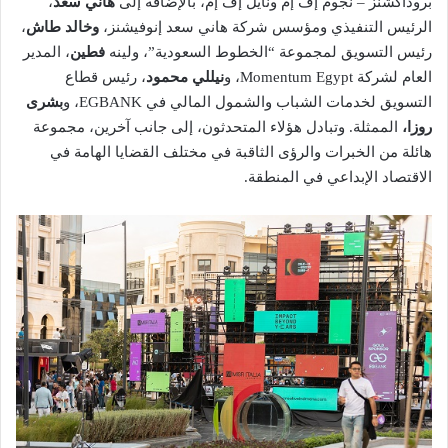
بروداكشنز – نجوم إف إم ونايل إف إم، بالإضافة إلى
هاني سعد
،
الرئيس التنفيذي ومؤسس شركة هاني سعد إنوفيشنز،
وخالد طاش
،
رئيس التسويق لمجموعة “الخطوط السعودية”، ولينه
فطين
، المدير
العام لشركة Momentum Egypt، و
نيللي محمود
، رئيس قطاع
التسويق لخدمات الشباب والشمول المالي في EGBANK، و
بشرى
روزا،
الممثلة. وتبادل هؤلاء المتحدثون، إلى جانب آخرين، مجموعة
هائلة من الخبرات والرؤى الثاقبة في مختلف القضايا الهامة في
الاقتصاد الإبداعي في المنطقة.