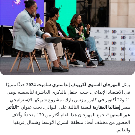
يمثل
المهرجان السنوي لكرييتف إنداستري ساميت
2024
حدثًا مميزًا
في الاقتصاد الإبداعي، حيث احتفل بالذكرى العاشرة لتأسيسه يومي
21 و22 أكتوبر في كايرو بيزنس بارك، مشروع شريكها الإستراتيجي
مصر
إيطاليا العقارية
للسنة الثالثة على التوالي. تحت عنوان
“التأثير
عبر السنين
“، جمع المهرجان هذا العام أكثر من 170 متحدثًا وآلاف
الحضور من مختلف أنحاء منطقة الشرق الأوسط وشمال إفريقيا
والعالم.