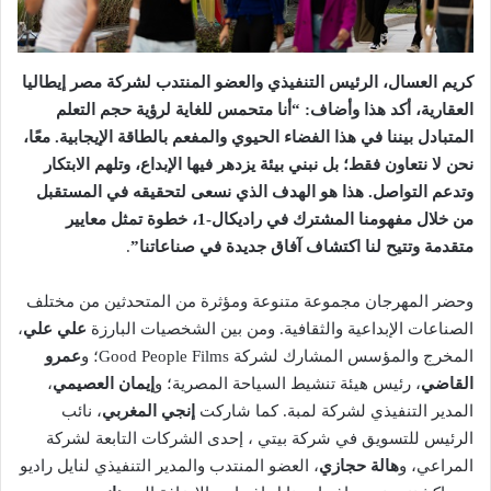
كريم العسال، الرئيس التنفيذي والعضو المنتدب لشركة مصر إيطاليا
العقارية، أكد هذا وأضاف: “أنا متحمس للغاية لرؤية حجم التعلم
المتبادل بيننا في هذا الفضاء الحيوي والمفعم بالطاقة الإيجابية. معًا،
نحن لا نتعاون فقط؛ بل نبني بيئة يزدهر فيها الإبداع، وتلهم الابتكار
وتدعم التواصل. هذا هو الهدف الذي نسعى لتحقيقه في المستقبل
من خلال مفهومنا المشترك في راديكال-1، خطوة تمثل معايير
متقدمة وتتيح لنا اكتشاف آفاق جديدة في صناعاتنا”
.
وحضر المهرجان مجموعة متنوعة ومؤثرة من المتحدثين من مختلف
الصناعات الإبداعية والثقافية. ومن بين الشخصيات البارزة
علي علي
،
المخرج والمؤسس المشارك لشركة Good People Films؛ و
عمرو
القاضي
، رئيس هيئة تنشيط السياحة المصرية؛ و
إيمان العصيمي
،
المدير التنفيذي لشركة لمبة. كما شاركت
إنجي المغربي
، نائب
الرئيس للتسويق في شركة بيتي ، إحدى الشركات التابعة لشركة
المراعي، و
هالة حجازي
، العضو المنتدب والمدير التنفيذي لنايل راديو