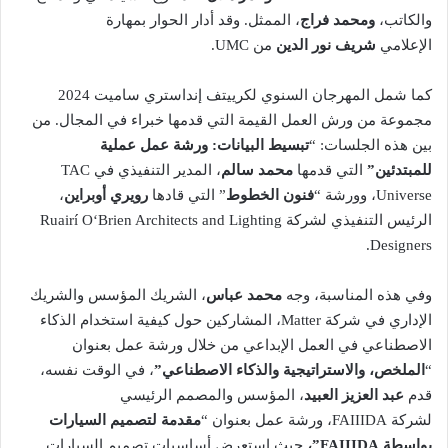
والكاتب،
ومحمد فراج
، الممثل. وقد أدار الحوار بمهارة
الإعلامي
شريف نور الدين
من UMC.
كما شمل المهرجان السنوي لكرييتف إنداستري ساميت 2024
مجموعة من ورش العمل القيمة التي قدمها خبراء في المجال. من
بين هذه الجلسات: “
تبسيط البيانات: ورشة عمل عملية
للمبتدئين”
التي قدمها
محمد سالم
، المدير التنفيذي في TAC
Universe، وورشة “
فنون الخطوط
” التي قادها
رويري أوبراين
،
الرئيس التنفيذي لشركة Ruairí O‘Brien Architects and Lighting
Designers.
وفي هذه المناسبة، وجه
محمد عباس
، الشريك المؤسس والشريك
الإداري في شركة Matter، المشاركين حول كيفية استخدام الذكاء
الاصطناعي في العمل الإبداعي من خلال ورشة عمل بعنوان
“
الملخص، والاستراتيجية والذكاء الاصطناعي”
، في الوقت نفسه،
قدم
عبد العزيز العبيد
، المؤسس والمصمم الرئيسي
لشركة FAIIIDA، ورشة عمل بعنوان “
مقدمة لتصميم السيارات
بواسطة
FAIIIDA
”،
حيث استعرض أساسيات تصميم السيارات.