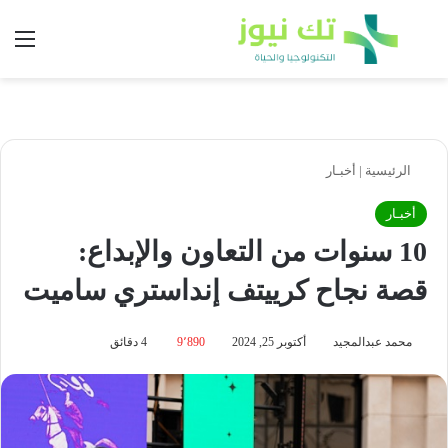
بحث عن
الق
الرئيسية
|
أخبـار
أخبـار
10 سنوات من التعاون والإبداع:
قصة نجاح كرييتف إنداستري ساميت
محمد عبدالمجيد
أكتوبر 25, 2024
9٬890
4 دقائق