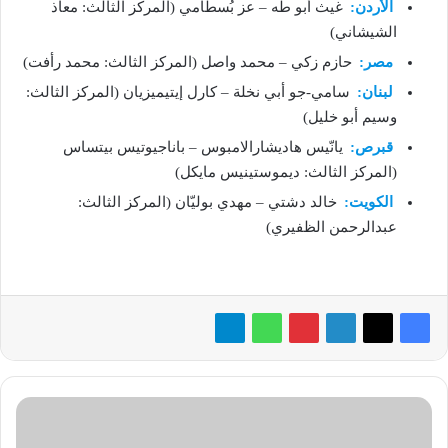
الأردن:
غيث أبو طه – عز بُسطامي (المركز الثالث: معاذ
الشيشاني)
مصر:
حازم زكي – محمد واصل (المركز الثالث: محمد رأفت)
لبنان:
سامي-جو أبي نخلة – كارل إيتيميزيان (المركز الثالث:
وسيم أبو خليل)
قبرص:
يانّيس هاديشارالامبوس – باناجيوتيس بيتساس
(المركز الثالث: ديموستينيس مايكل)
الكويت:
خالد دشتي – مهدي بوليّان (المركز الثالث:
عبدالرحمن الظفيري)
سقوط
العملات