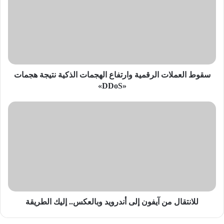
الرقمية
وارتفاع
الهجمات
الذكية
نتيجة
هجمات
«DDoS»
سقوط العملات الرقمية وارتفاع الهجمات الذكية نتيجة هجمات
«DDoS»
للانتقال
من
آيفون
إلى
أندرويد
وبالعكس..
إليك
الطريقة
للانتقال من آيفون إلى أندرويد وبالعكس.. إليك الطريقة