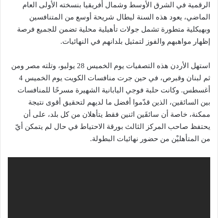
الرقمية في الشرق الأوسط وشمال أفريقيا بنسخته الأولى العام
الماضي، يعود هذه السنة ليطال شريحة أوسع من المتنافسين
وبهيكلية متطورة تشمل جولات تأهيلية محلية تضمن للجميع فرصة
إظهار مواهبهم والفوز لتمثيل بلدانهم في النهائيات.
استهل الأردن هذه التصفيات يوم الخميس 28 يوليو، وتلته مصر ومن
ثم لبنان وقبرص، في حين جرت منافسات الكويت يوم الخميس 4
أغسطس. وكانت حلبة فوجي اليابانية الشهيرة مسرحًا للمنافسات
بين السائقين، الذين قدّموا أفضل ما لديهم لتحقيق أقوى نتيجة
ممكنة، خاصة أن سائقَين اثنين فقط يتأهلان من كل بلد، على أن
يحتفظ صاحب المركز الثالث بورقة الاحتياط في حال لم يتمكن أيّ
من المتأهليْن من حضور نهائيات البطولة.