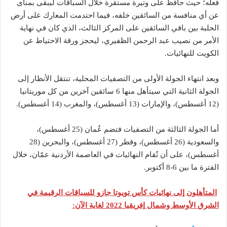
فعله؛ حيث حافظ على وتيرة مستقرة خلال السباقات ليبقى بمنأى
عن أي منافسة من السائقين خلفه، فيما احتدمت المعارك على أرض
الحلبة بين باقي السائقين على المركز الثالث، الذي كان في نهاية
الأمر من نصيب عبد الرحمن الظفيري، ليحجز ورقة الاحتياط عن
الكويت للنهائيات.
وبعد انتهاء الجولة الأولى من التصفيات المحلية، تنتقل الأنظار إلى
الجولة الثانية التي سيتأهل منها 6 سائقين آخرين من كل موريتانيا
(12 أغسطس)، والإمارات (13 أغسطس)، والمغرب (14 أغسطس).
أما الجولة الثالثة من التصفيات فتضم عُمان (25 أغسطس)،
والسعودية (26 أغسطس)، وقطر (27 أغسطس)، والبحرين (28
أغسطس)، على أن تُقام النهائيات في العاصمة الأردنية عمّان، خلال
الفترة ما بين 6-8 أكتوبر.
المتأهلون إلى نهائيات كأس تويوتا جازو للسباقات الرقيمة في
الشرق الأوسط وشمال إفريقيا 2022 لغاية الآن: