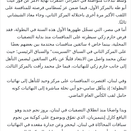
وسط تبدلات متواصلة في المراكز، أسفرت نهاية الأمر عن فوز غيث
أبو طه بالمركز الأول، فيما ضمن عز بُسطامي فرصته للمنافسة على
اللقب الأكبر مرة أخرى باحتلاله المركز الثاني، وجاء معاذ الشيشاني
ثالثًا.
أما في مصر، التي تسجّل ظهورها الأول هذه السنة في البطولة، فقد
فرض حازم زكي سيطرته على المنافسات منذ بداية التصفيات
المحلية، بينما خاض 4 سائقين منافسات محتدمة بين بعضهم بعضًا
على المركز الثاني في السباق “السبرينت” والسباق الرئيسي؛ حيث
تمكن محمد واصل من الابتعاد قليلًا عن باقي السائقين ليضمن التأهل
إلى جانب حازم زكي للنهائيات، فيما حل محمد رأفت بالمركز الثالث.
وفي لبنان، اقتصرت المنافسات على مركز وحيد للتأهل إلى نهائيات
البطولة؛ إذ يتأهّل سامي-جو أبي نخلة مباشرة إلى النهائيات كونه
حامل لقب الكأس العام الماضي.
وبدا واضحًا منذ انطلاق التصفيات في لبنان، بروز نجم جديد وهو
اليافع كارل إيتيميزيان، الذي تفوّق وبوضوح على كوكبة من نجوم
سباقات المحاكاة في لبنان، ليحجز وعن جدارة مقعده في النهائيات