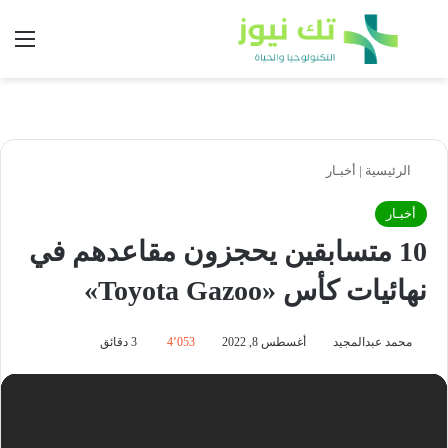
بحث عن
الق
الرئيسية
|
أخبـار
أخبـار
10 متسابقين يحجزون مقاعدهم في
نهائيات كأس «Toyota Gazoo»
محمد عبدالمجيد
أغسطس 8, 2022
4٬053
3 دقائق