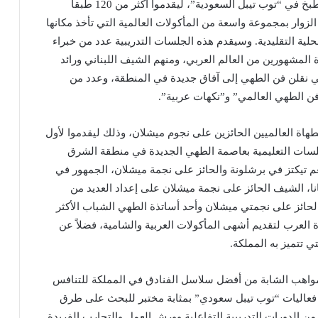
من نجوم مشهد الطهي باستكشاف أحدث طرازات المطبخ في “توب تيبل السعودية”، ليقدموا أكثر من 120 طبقاً
 جلسة تدريبية، لتعريف الزوار بمجموعة واسعة من المأكولات العالمية التي تأخذ مكانها
لية التقليدية. وسيقدم هذه الجلسات التدريبية عدد من خبراء
المشهورين من العالم العربي، ومنهم الشيف اللبناني ورائد
ي نقلن فن الطهي إلى آفاق جديدة في المنطقة، وعدد من
ن الطهي العالمي” و”نكهات عربية”.
ة العالميين الحائزين على نجوم ميشلان، وذلك ليقدموا لأول
سات التعليمية بعاصمة الطهي الجديدة في منطقة الشرق
 تيكتز في برشلونة والحائز على نجمة ميشلان، الجمهور في
نا، الشيف الحائز على نجمة ميشلان على إعداد العديد من
لحائز على نجمتي ميشلان وأحد أساتذة الطهي الشباب الأكثر
 العرب لتقديم أشهى المأكولات العربية والشامية، فضلاً عن
ي تتميز به المملكة.
اهب الشابة من أفضل سلاسل الفنادق في المملكة للتنافس
لتأهل إلى النهائيات في جلفود 2024. وتعد فعاليات “توب تيبل سعودي” بمثابة مختبر للبحث على طرق
ن الدورات التدريبية التفاعلية وورش العمل والتجارب الفريدة