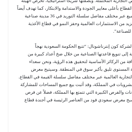
تجارية المحتملة. وبصفتها شريكاً استراتيجياً، تحرص الهيئة
قطاع بأعلى معايير الجودة والاستدامة والابتكار، كما تهدف أيضاً
إلى إنشاء منظومة غذائية تكون أكثر مرونة وتشمل الجميع عبر مختلف مفاصل سلسلة التوريد في 36 مدينة صناعية
د من الاستثمارات العالمية وحفز النمو في قطاع الأغذية
للصناعة”.
ركة كون إنترناشونال: “تتبع الحكومة السعودية نهجاً
ة إلى تنويع قاعدتها الصناعية من خلال ضخ أعداد كبيرة من
افة من الركائز الأساسية لتحقيق هذه الرؤية، ونحن سعداء
ية المستوى تليق بأكبر سوق في المنطقة. وسيتيح معرض
تجارية العالمية عبر مختلف مفاصل سلسلة القيمة في القطاع.
شروبات في المملكة، وقد أثبت بيع جميع المساحات للمشاركة
ت والفرص الكبيرة التي تتمتع بها المملكة، فضلاً عن فرص
يصبح معرض سعودي فود من العناصر الرئيسة في أجندة قطاع