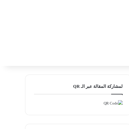
‫X
فيسبوك
لينكدإن
انستقرام
بحث ع
إضافة عمود
لمشاركة المقالة عبر الـ QR