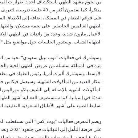
مبتكراً، كما يقدمون أكثر من 40
على قوائم الطعام في المملكة، إضافة إلى الأطباق المح
الطهي العالميين الحاصلين على نجمة ميشلان، والطهاة 
الأعمال مارون شديد، وعدد من رائدات فن الطهي اللات
الطهاة الشباب، وستدور الجلسات حول مواضيع مثل “ف
وسيشارك في فعاليات “توب تيبل سعودي” نخبة من الطها
مرة في المملكة سلسلة من عروض الطهي الحية والجل
الأوسط. وسيشارك ألبرت أدريا، رئيس الطهاة في مطعم
ابتكار العديد من المأكولات الشهية. وسيعمل فيكاس خا
المأكولات الشهية بالإضافة إلى الشيف باكو موراليس ا
تقدمًا في إسبانيا. كما ستستضيف الفعالية أشهر الطهاة
تسليط الضوء على أشهر الأطباق السعودية التقليدية الت
ويضم المعرض فعاليات “يوث إكس” التي تستقطب المو
على فرصة ا
مبتكرة لتحضير المشروبات والبيتزا، حيث يوفر سلسلة م