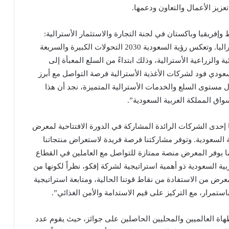
عزيز الأعمال والتعاون ودعمها.
وإفريقيا وباكستان في لجنة التجارة والاستثمار الأسترالية:
“تُعدّ المملكة العربية السعودية شريكاً تجارياً مهماً لأستراليا. وتعكس رؤية السعودية 2030 التحولات الكبيرة والسريعة
ة والزراعية الأسترالية، وذلك ابتداءً من السلع المعبأة إلى
عودي فود لشركات الأغذية الأسترالية فرصة التواصل مع أبرز
 مستوى السلع والخدمات الأسترالية المتميزة، نجد أن هذا
اق المملكة العربية السعودية”.
ننا إحدى الشركات الرائدة المشاركة في الدورة الافتتاحية لمعرض
 السعودية. وتوفر مشاركتنا فرصة فريدة لاستعراض منتجاتنا
ما يوفر المعرض منصة ممتازة للتواصل مع العاملين في القطاع
بية السعودية ذو أهمية استراتيجية لشركة إفكو، نظراً لكونها من
معرض من الاستفادة من نقاط قوتنا الحالية، ومتابعة استراتيجية
استمرار، مع التركيز على قيم الاستدامة والأمن الغذائي”.
 العالميين والمحليين الحاصلين على جوائز، حيث يقوم عدد