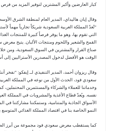
كبار العارضين وأكبر المشترين لتوفير المزيد من فرص ت
وقال إيان هاليداي، المدير العام لمنطقة الشرق الأوسط 
التي تقوم بها، وهو ما يوفر فرصاً كبيرة للمنتجات الغذائي
القمح والشعير واللحوم ومنتجات الألبان. يتيح معرض س
صناع القرار والمشترين في السوق السعودية، ومن خلال
الوقت هو الأفضل لدخول المصدرين الأستراليين إلى أسو
وقال ريزوان أحمد، المدير التنفيذي لــ إيفكو: “نفخر أ
سعودي فود، الحدث الأول من نوعه في المملكة العربية
وخدماتنا للعملاء والشركاء والمستثمرين المحتملين، ك
نفسه. ويُعدّ قطاع الأغذية والمشروبات في المملكة العر
الأسواق الجاذبة والمتنامية، وستمكننا مشاركتنا في ال
النمو الخاصة بنا في اقتصاد المملكة الغذائي المتوسع ب
كما يستقطب معرض سعودي فود مجموعة من أبرز الطهاة