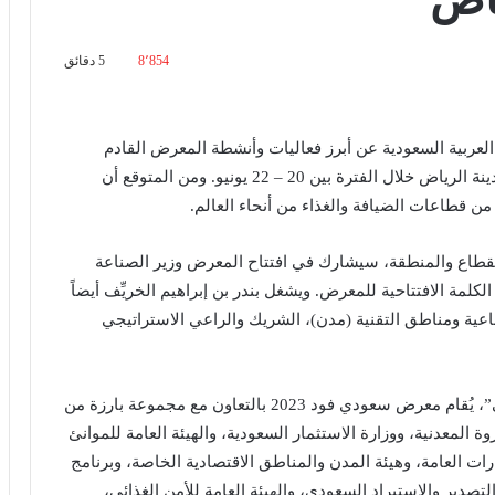
8٬854
5 دقائق
عربية السعودية عن أبرز فعاليات وأنشطة المعرض القادم
المرتقب، معرض سعودي فود 2023، الذي تستضيفه مدينة الرياض خلال الفترة بين 20 – 22 يونيو. ومن المتوقع أن
 قطاعات الضيافة والغذاء من أنحاء العالم.
عودي فود 2023 على مستوى القطاع والمنطقة، سيشارك في افتتاح المعرض وزير الصناعة
الكلمة الافتتاحية للمعرض. ويشغل بندر بن إبراهيم الخريِّف أيضاً
ية ومناطق التقنية (مدن)، الشريك والراعي الاستراتيجي
وتحت شعار “الارتقاء بالنهضة الجديدة للاقتصاد الغذائي”، يُقام معرض سعودي فود 2023 بالتعاون مع مجموعة بارزة من
المعدنية، ووزارة الاستثمار السعودية، والهيئة العامة للموانئ
ات العامة، وهيئة المدن والمناطق الاقتصادية الخاصة، وبرنامج
لتصدير والاستيراد السعودي، والهيئة العامة للأمن الغذائي،