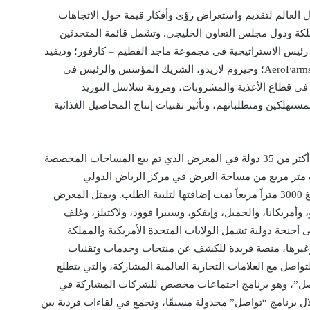
 العالم لتقديم واستعراض رؤى وأفكار قيمة حول الاتجاهات
ملكة ودول مجلس التعاون الخليجي. وتشمل قائمة المتحدثين
 رئيس الاستراتيجية في مجموعة ماجد الفطيم – كارفور؛ وديفيد
روزنبرج، الشريك المؤسس والرئيس التنفيذي لشركة AeroFarms؛ وجيروم لاريدو، الشريك المؤسس والرئيس في
في قطاع الأغذية والمشروبات، ومرونة سلاسل التوريد
مستهلكين ومتطلباتهم، وتأثير تقنيات إنتاج المحاصيل الغذائية
وستشارك آلاف العلامات التجارية العالمية القادمة من أكثر من 35 دولة في المعرض الذي تم بيع المساحات المخصصة
 بالكامل. ويمتد المعرض على مساحة 14 ألف متر مربع من مساحة العرض في مركز الرياض الدولي
للمؤتمرات والمعارض، بالإضافة إلى مساحة إضافية تبلغ 3000 متراً مربعاً تمت إضافتها لتلبية الطلب. ويمثل المعرض
وأمريكانا، والجميل، وإيفكو، وسييرا فوود، ولاكتيلز، وغلف
أجنحة دولية تشمل الولايات المتحدة الأمريكية والمملكة
ا وغيرها، منصة فريدة للكشف عن منتجات وخدمات وتقنيات
اصل مع العلامات التجارية العالمية المشاركة، والتي يتطلع
اصل”، وهو برنامج اجتماعات مخصص للشركات المشاركة في
ل برنامج “تواصل” مجدولة مسبقًا، وتجمع في لقاءات فردية بين