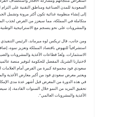
استعراض منتجاتهم ومشاركة الأفكار واستكشاف الفرص ال
السعودية للمدن الصناعية ومناطق التقنية على التزام ال
متكاملة في المملكة، مما سيعزز من الفرص لجذب المزي
والمشروبات على نحو ينسجم مع الاستراتيجية الوطنية 
ومن جانب، قال تريكس لوه ميرماند، الرئيس التنفيذي لش
استشرافياً للنهوض باقتصاد المملكة وتعزيز نموه، إضاف
الاستثمارات. وتُعدّ قطاعات الأغذية والمشروبات والضي
لاختيارنا الشريك المفضل للحكومة لتوفير منصة عالم
سعودي فود مجموعة كبيرة من الفرص أمام العلامات ال
ويعتبر معرض سعودي فود من أكبر معارض الأغذية والم
في هذه الدورة من المعرض قبل أشهر عدة مدى الإمكانا
تحقيق المزيد من النمو خلال السنوات القادمة، إذ س
الأغذية والمشروبات العالمي”.