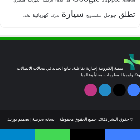
Android
آبل
الذكاء
الرقمية
الكهربائية
المصري
سيارة
تطلق
جوجل
كهربائية
سامسونج
شركة
هاتف
منصة إلكترونية إخبارية تفاعلية، تتابع الجديد في مجالات الاتصالات
وتكنولوجيا المعلومات، محلياً وعالميا
فيسبوك
‫X
لينكدإن
انستقرام
© حقوق النشر 2022، جميع الحقوق محفوظة | نسخه تجريبية |
تصميم نورتك