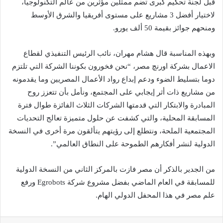
قبل لجنة تحكيم كبرى تضم ممثلين مؤثرين من عالم التكنولوجيا،
لاختيار أفضل 3 مشاريع على مستوى أفريقيا والشرق الأوسط
ومنحهم جوائز بقيمة 50 ألف يورو.
وبهذه المناسبة قال هشام مهران، نائب الرئيس التنفيذي لقطاع
الاعمال بشركة اورنچ مصر، “نحن فخورون بكوننا الشركة التي تلتزم
دوما بتسليط الضوء ودعم إبداع رواد الأعمال المصريين وما يقدمونه
من مشاريع ذات أثر إيجابي على المجتمع، ونأمل بأن تتعزز روح
المبادرة والابتكار التي قدمتها الشركات الثلاث الفائزة طوال فترة
المسابقة المحلية، والتي كشفت عن حلول متميزة تعالج التحديات
المجتمعية الملحة، ونتطلع إلى رؤيتهم يتألقون مرة أخرى في النسخة
الدولية لنشر أفكارهم الطموحة على النطاق العالمي”.
من الجدير بالذكر أن مصر فازت بالمركز الثاني من النسخة الدولية
للمسابقة في العام الماضي بفضل مشروع شركة Egrobots ورفع
علم مصر في هذا المحفل الدولي الهام.