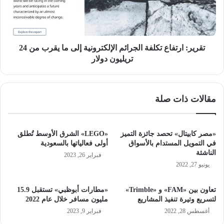
إلى
ما
يقرب
من
24
تقرير: ارتفاع تكلفة الجرائم الإلكترونية إلى ما يقرب من 24
تريليون
تريليون دولار
دولار
مقالات ذات صلة
«مصر كابيتال» تحصد جائزة التميز
«LEGO» الشرق الأوسط تُطلق
في التمويل المستدام بالأسواق
أولى فعالياتها بالسعودية
الناشئة
فبراير 26, 2023
يونيو 27, 2022
تعاون بين «FAM» و «Trimble»
«مطارات أبوظبي» تستقبل 15.9
لتسريع وتيرة تنفيذ المشاريع
مليون مسافر خلال عام 2022
أغسطس 28, 2022
فبراير 9, 2023