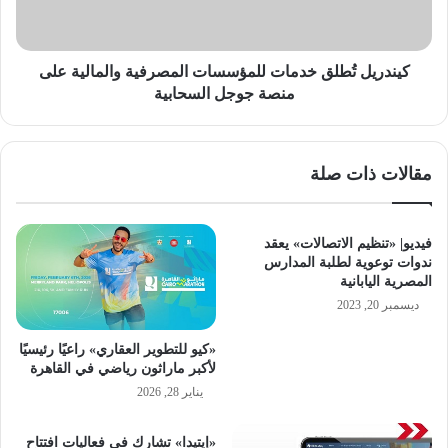
ا
ل
ل
تُ
ي
ط
ة
ل
كيندريل تُطلق خدمات للمؤسسات المصرفية والمالية على
«
ق
منصة جوجل السحابية
ب
خ
ل
د
ا
م
مقالات ذات صلة
ك
ا
ه
ت
ا
ل
ت
ل
فيديو| «تنظيم الاتصالات» يعقد
ا
م
ندوات توعوية لطلبة المدارس
ل
ؤ
المصرية اليابانية
ش
س
ديسمبر 20, 2023
ر
س
ق
ا
«كيو للتطوير العقاري» راعيًا رئيسيًا
ا
ت
لأكبر ماراثون رياضي في القاهرة
ل
ا
يناير 28, 2026
أ
ل
و
م
«إيتيدا» تشارك في فعاليات افتتاح
س