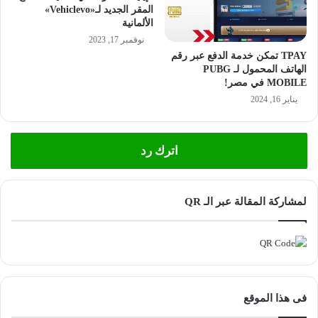
ص
المقر الجديد لـ«Vehiclevo»
ط
ر
الألمانية
و
ف
نوفمبر 17, 2023
إ
ي
TPAY تمكن خدمة الدفع عبر رقم
ف
ة
الهاتف المحمول لـ PUBG
ر
و
MOBILE في مصر!
ي
ا
يناير 16, 2024
ق
ل
ي
م
ا
ا
2
ل
اترك رد
0
ي
2
ة
3
ع
لمشاركة المقالة عبر الـ QR
»
ل
ى
م
ن
ص
ة
فى هذا الموقع
ج
و