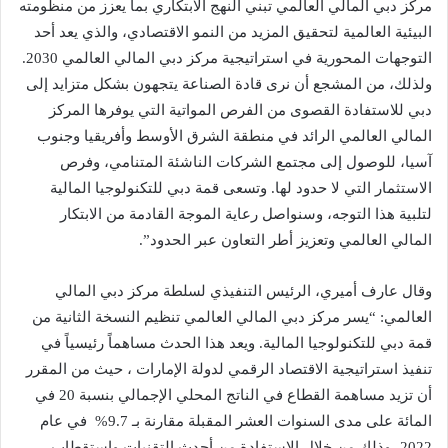
مركز دبي المالي العالمي تبني النهج الابتكاري بما يعزز من منظومته
البيئية العالمية لتحقيق المزيد من النمو الاقتصادي، والذي يعد أحد
التوجهات المحورية في استراتيجية مركز دبي المالي العالمي 2030.
ولذلك، من المشجع أن نرى قادة الصناعة يتجهون بشكل متزايد إلى
دبي للاستفادة القصوى من الفرص المواتية التي يوفرها المركز
المالي العالمي الرائد في منطقة الشرق الأوسط وأفريقيا وجنوب
آسيا، للوصول إلى مجتمع الشركات الناشئة المتنامي، وفرص
الاستثمار التي لا حدود لها. وتسعى قمة دبي للتكنولوجيا المالية
لتلبية هذا التوجه، وسنواصل رعاية الموجة القادمة من الابتكار
المالي العالمي وتعزيز أطر التعاون عبر الحدود”.
وقال عارف أميري، الرئيس التنفيذي لسلطة مركز دبي المالي
العالمي: “يسر مركز دبي المالي العالمي تنظيم النسخة الثانية من
قمة دبي للتكنولوجيا المالية. ويعد هذا الحدث مساهماً رئيسياً في
تنفيذ استراتيجية الاقتصاد الرقمي لدولة الإمارات ، حيث من المقرر
أن تزيد مساهمة القطاع في الناتج المحلي الإجمالي بنسبة 20 في
المائة على مدى السنوات العشر المقبلة مقارنة بـ 9.7% في عام
2022، وذلك من خلال الاستفادة من أحدث التقنيات واستقطاب