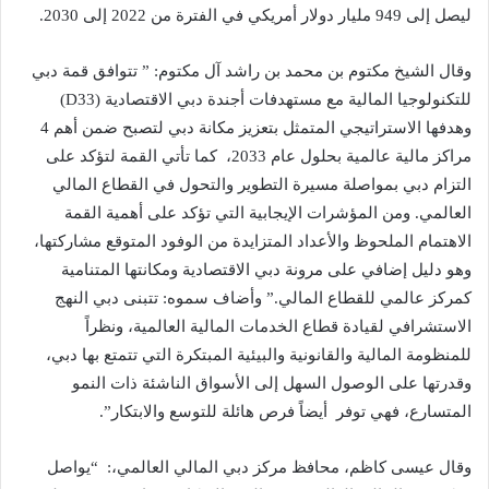
ليصل إلى 949 مليار دولار أمريكي في الفترة من 2022 إلى 2030.
وقال الشيخ مكتوم بن محمد بن راشد آل مكتوم: ” تتوافق قمة دبي
للتكنولوجيا المالية مع مستهدفات أجندة دبي الاقتصادية (D33)
وهدفها الاستراتيجي المتمثل بتعزيز مكانة دبي لتصبح ضمن أهم 4
مراكز مالية عالمية بحلول عام 2033، كما تأتي القمة لتؤكد على
التزام دبي بمواصلة مسيرة التطوير والتحول في القطاع المالي
العالمي. ومن المؤشرات الإيجابية التي تؤكد على أهمية القمة
الاهتمام الملحوظ والأعداد المتزايدة من الوفود المتوقع مشاركتها،
وهو دليل إضافي على مرونة دبي الاقتصادية ومكانتها المتنامية
كمركز عالمي للقطاع المالي.” وأضاف سموه: تتبنى دبي النهج
الاستشرافي لقيادة قطاع الخدمات المالية العالمية، ونظراً
للمنظومة المالية والقانونية والبيئية المبتكرة التي تتمتع بها دبي،
وقدرتها على الوصول السهل إلى الأسواق الناشئة ذات النمو
المتسارع، فهي توفر أيضاً فرص هائلة للتوسع والابتكار”.
وقال عيسى كاظم، محافظ مركز دبي المالي العالمي،: “يواصل