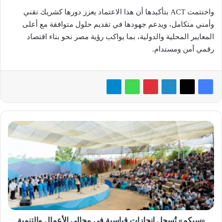
واختتمت ACT بتأكيدها أن هذا الاعتماد يعزز دورها كشريك تقني
وأمني متكامل، ويدعم جهودها في تقديم حلول متوافقة مع أعلى
المعايير المحلية والدولية، بما يواكب رؤية مصر نحو بناء اقتصاد
رقمي آمن ومستدام.
«سيكم»
تُسجل
إنجازات
قياسية
في
مجالي
الأعمال
والتنمية
المستدامة
بـ2025
«سيكم» تُسجل إنجازات قياسية في مجالي الأعمال والتنمية