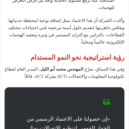
استباقياً، مما يرفع مستوى الحماية ويحد من فرص التعرض
للهجمات.
وأكدت الشركة أن هذا الاعتماد يمثل إضافة نوعية لمحفظة خدماتها،
ويعكس جاهزيتها لتقديم حلول أمنية مرخصة تلبي احتياجات مختلف
القطاعات، بالتزامن مع التزايد المستمر في وتيرة وتعقيد الهجمات
الإلكترونية عالمياً ومحلياً.
رؤية استراتيجية نحو النمو المستدام
وفي هذا السياق، صرّح
المهندس محمد أبو الليل
، المدير العام لقطاع
تكنولوجيا المعلومات والاتصالات (ICT) بشركة ACT، قائلاً:
«إن حصولنا على الاعتماد الرسمي من
الجهاز القومي لتنظيم الاتصالات يمثل