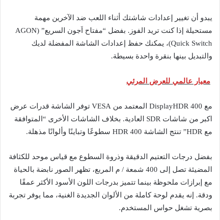
يبدو أن تغيير إعدادات شاشتك أثناء اللعب ضد الآخرين مهمة
مستحيلة إذا كنت تريد الفوز. بفضل “مفتاح اَجون السريع” (AGON
Quick Switch)، يمكنك حفظ إعدادات الشاشة المفضلة لديك
والتبديل بينها بنقرة واحدة بسيطة.
معيار عالمي للعرض المرئي
مع DisplayHDR 400 المعتمد من VESA توفر الشاشة قدرات عرض
اكبر من شاشات SDR العادية. بخلاف الشاشات الأخرى “المتوافقة
مع HDR” تنتج الشاشة HDR 400 سطوعًا وتباينًا وألوانًا مذهلة.
بفضل درجات التعتيم الدقيقة وذروة السطوع مع قياس موحد للكثافة
المضيئة تصل إلى 400 شمعة / م المربع، تظهر الصور نابضة بالحياة
مع إبرازات ملحوظة بينما تتميز بدرجات اللون الأسود الأكثر عمقًا
ودقة. إنه يقدم لوحة كاملة من الألوان الجديدة الغنية، مما يوفر تجربة
بصرية تشغل حواس المستخدم.