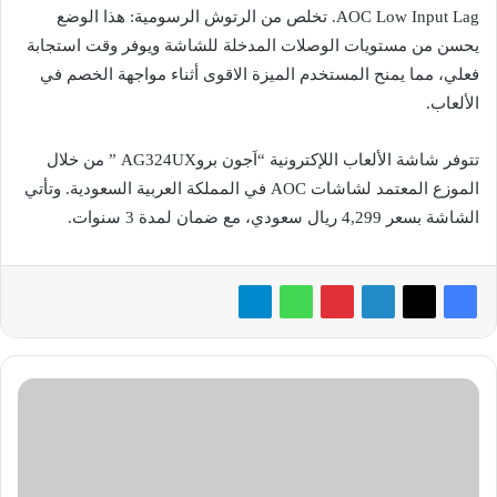
AOC Low Input Lag. تخلص من الرتوش الرسومية: هذا الوضع
يحسن من مستويات الوصلات المدخلة للشاشة ويوفر وقت استجابة
فعلي، مما يمنح المستخدم الميزة الاقوى أثناء مواجهة الخصم في
الألعاب.
تتوفر شاشة الألعاب اللإكترونية “اَجون بروAG324UX ” من خلال
الموزع المعتمد لشاشات AOC في المملكة العربية السعودية. وتأتي
الشاشة بسعر 4,299 ريال سعودي، مع ضمان لمدة 3 سنوات.
ستاندرد
تشارترد:
تمزق
البنوك
المركزية