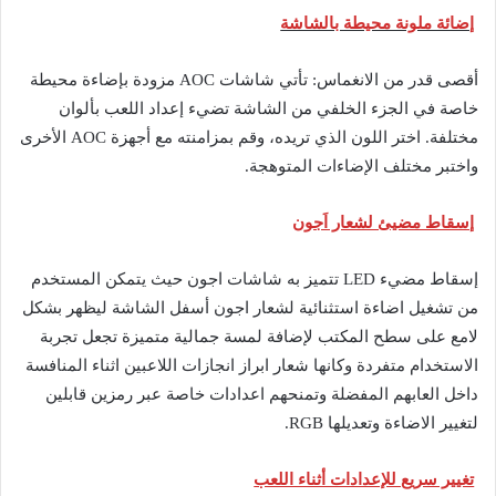
إضائة ملونة محيطة بالشاشة
أقصى قدر من الانغماس: تأتي شاشات AOC مزودة بإضاءة محيطة
خاصة في الجزء الخلفي من الشاشة تضيء إعداد اللعب بألوان
مختلفة. اختر اللون الذي تريده، وقم بمزامنته مع أجهزة AOC الأخرى
واختبر مختلف الإضاءات المتوهجة.
إسقاط مضيئ لشعار اَجون
إسقاط مضيء LED تتميز به شاشات اجون حيث يتمكن المستخدم
من تشغيل اضاءة استثنائية لشعار اجون أسفل الشاشة ليظهر بشكل
لامع على سطح المكتب لإضافة لمسة جمالية متميزة تجعل تجربة
الاستخدام متفردة وكانها شعار ابراز انجازات اللاعبين اثناء المنافسة
داخل العابهم المفضلة وتمنحهم اعدادات خاصة عبر رمزين قابلين
لتغيير الاضاءة وتعديلها RGB.
تغيير سريع للإعدادات أثناء اللعب