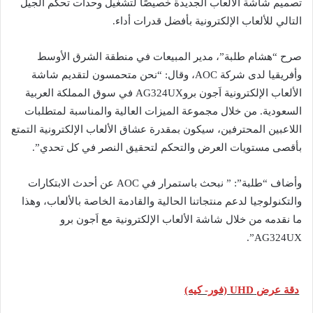
تصميم شاشة الألعاب الجديدة خصيصًا لتشغيل وحدات تحكم الجيل
التالي للألعاب الإلكترونية بأفضل قدرات أداء.
صرح “هشام طلبة”، مدير المبيعات في منطقة الشرق الأوسط
وأفريقيا لدى شركة AOC، وقال: “نحن متحمسون لتقديم شاشة
الألعاب الإلكترونية اَجون بروAG324UX في سوق المملكة العربية
السعودية. من خلال مجموعة الميزات العالية والمناسبة لمتطلبات
اللاعبين المحترفين، سيكون بمقدرة عشاق الألعاب الإلكترونية التمتع
بأقصى مستويات العرض والتحكم لتحقيق النصر في كل تحدي”.
وأضاف “طلبة”: ” نبحث باستمرار في AOC عن أحدث الابتكارات
والتكنولوجيا لدعم منتجاتنا الحالية والقادمة الخاصة بالألعاب، وهذا
ما نقدمه من خلال شاشة الألعاب الإلكترونية مع اَجون برو
AG324UX”.
دقة عرض UHD (فور- كيه)