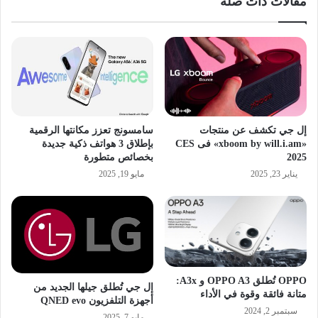
مقالات ذات صلة
إل جي تكشف عن منتجات
سامسونج تعزز مكانتها الرقمية
«xboom by will.i.am» فى CES
بإطلاق 3 هواتف ذكية جديدة
2025
بخصائص متطورة
يناير 23, 2025
مايو 19, 2025
OPPO تُطلق OPPO A3 و A3x:
إل جي تُطلق جيلها الجديد من
متانة فائقة وقوة في الأداء
أجهزة التلفزيون QNED evo
سبتمبر 2, 2024
مايو 7, 2025