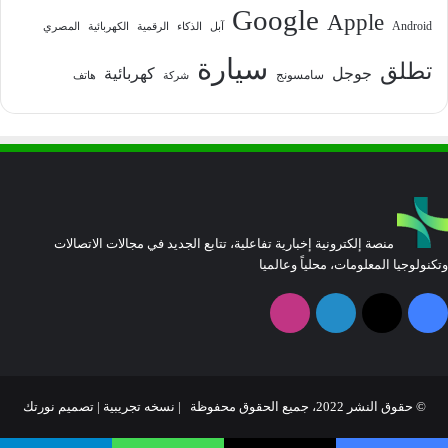
Google
Apple
Android
آبل
الذكاء
الرقمية
الكهربائية
المصري
سيارة
تطلق
جوجل
كهربائية
سامسونج
شركة
هاتف
منصة إلكترونية إخبارية تفاعلية، تتابع الجديد في مجالات الاتصالات
وتكنولوجيا المعلومات، محلياً وعالميا
فيسبوك
‫X
لينكدإن
انستقرام
© حقوق النشر 2022، جميع الحقوق محفوظة | نسخه تجريبية |
تصميم نورتك