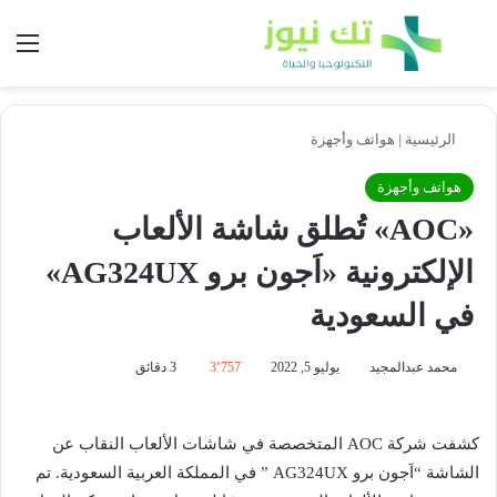
بحث عن
الق
الرئيسية
|
هواتف وأجهزة
هواتف وأجهزة
«AOC» تُطلق شاشة الألعاب
الإلكترونية «اَجون برو AG324UX»
في السعودية
محمد عبدالمجيد
يوليو 5, 2022
3٬757
3 دقائق
كشفت شركة AOC المتخصصة في شاشات الألعاب النقاب عن
الشاشة “اَجون برو AG324UX ” في المملكة العربية السعودية. تم