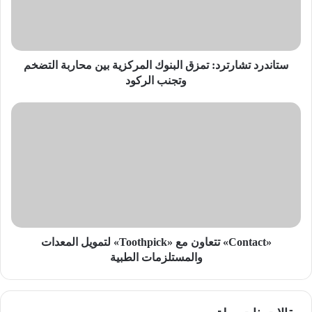
بين
محاربة
التضخم
وتجنب
الركود
ستاندرد تشارترد: تمزق البنوك المركزية بين محاربة التضخم
وتجنب الركود
«Contact»
تتعاون
مع
«Toothpick»
لتمويل
المعدات
والمستلزمات
الطبية
«Contact» تتعاون مع «Toothpick» لتمويل المعدات
والمستلزمات الطبية