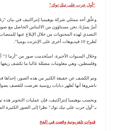
“أول حرب على تيك توك”
أمرٌ يسرّنا، نحن مستاؤون من الالتباس الحاصل مع صور 
التصدي لهذه المحتويات من خلال الإبلاغ عنها للمنصات، 
تُطرح 10 فيديوهات أخرى على الإنترنت يوميا”.
وخلال
وفلسطين، وهي معلومات مضللة غالبا ما تكشف زيفها خ
ناشروها أنها تُظهر دبابات روسية تعرضت للقصف بصوار
وبحسب بوهيميا إنتراكتيف، فإن عمليات التحوير هذه تو
بـ”أول حرب على تيك توك” نظرا إلى الصور الكثيرة المر
قنوات تلفزيونية وقعت في الفخ