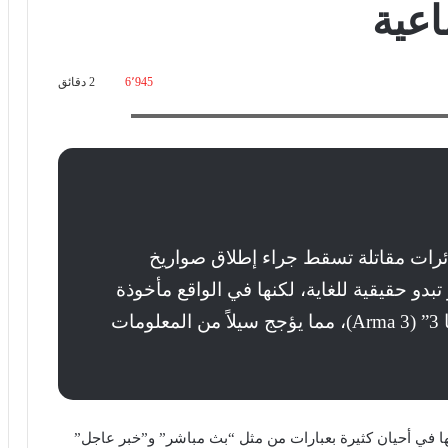
اعية
6٬945
2 دقائق
ئرات مقاتلة تسقط جراء إطلاق صواريخ
بدو حقيقية للغاية، لكنها في الواقع مأخوذة
من ألعاب فيديو حربية من أمثال “أرما 3” (Arma 3)، مما يؤجج سيلاً من المعلومات
ها في أحيان كثيرة بعبارات من مثل “بث مباشر” و”خبر عاجل”