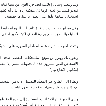
فيديو قديما من لعبة “أرما 3″، مقدّم
استخباريا سابقا علّقا على الصور باعتبارها حقيقية.
لتحليله بالناطق باسم وزارة الدفاع، لكنّ الأخير اكتفى 
وتتعدد أسباب تشارك هذه المقاطع المزورة على الشبكا
ويقول نك ووترز من موقع “بيلينجكات” لتقصي صحة الأخ
الأشخاص الذين ينشرون هذه المحتويات ليسوا إلا متصي
إمكانهم الإيقاع بهم”.
عن ذلك مرتبطين بجهات حكومية، وفق الباحثين.
ويرى الخبراء أن الادعاءات المستندة إلى هذه المقاطع
“ديب فايك” (التزييف العميق) التي تُستخدم فيها برمج