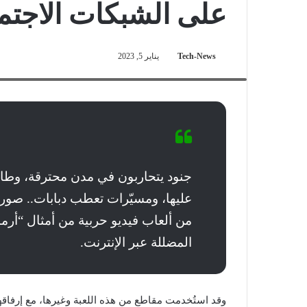
على الشبكات الاجتم
Tech-News
يناير 5, 2023
مقاطع من لعبة "أرما 3" استُخدمت في نشر معلومات خاطئة أراد مروجوها الإيحاء بأنها مرتبطة بالعملية العسكرية الروسية في أوكرانيا
جنود يتحاربون في مدن محترقة، وطا
عليها، ومسيّرات تعطب دبابات.. صور ت
المضللة عبر الإنترنت.
وقد استُخدمت مقاطع من هذه اللعبة وغيرها، مع إرفاق