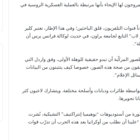
مروجون لها الإيحاء بأنها مرتبطة بالعملية العسكرية الروسية في
ً قنوات التلفزيون، قلق الباحثين؛ وفي هذا الإطار، تعتبر كلير
لاب” التابع لجامعة براون، في حديث لوكالة فرانس برس أن
ة”.
صور المركّبة أن تبدو حقيقية للوهلة الأولى، وفق واردل التي
قون من صحة هذه الصور، خصوصا كيف يتثبتون من البيانات
ئل الإعلام”.
ارك مختلفة بواسطة طائرات ودبابات وأسلحة مختلفة. ويتشارك لاعبون كثر
نا تحويرها.
رة من أستوديوهات “بوهيميا إنتراكتيف” التشيكية، نُشرت
يه “علينا أن نطلب من أوكرانيا بعد هذه الحرب أن تدرّب قوات