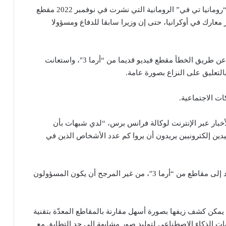
وقد وقعت وسائل إعلامية أيضا في الفخ، من بينها قناة “رومانيا تي في” الرومانية التي نشرت في نوفمبر 2022 مقطع
ة إياه على أنه يُظهر معارك في أوكرانيا، حتى إن وزيرا سابقا للدفاع ومسؤولا
وفي فبراير 2022، نشرت قناة “أنتينا 3” الرومانية أيضا عن طريق الخطأ مقطع فيديو قديما من “أرما 3″، واستعانت
بالتعليق على النزاع بصورة عامة.
ت الاجتماعية.
بار عبر الإنترنت لوكالة فرانس برس، “لدي شبهات بأن
دين إلكترونيين يريدون أن يروا كم عدد الأشخاص الذين في
ونظرا إلى الطابع غير المعقّد للتضليل الإعلامي المستند إلى مقاطع من “أرما 3″، من غير المرجح أن يكون المسؤولون
 يمكن كشف زيفها بصورة أسهل مقارنة بالمقاطع المعدّة بتقنية
يات الذكاء الاصطناعي لتوليد صور مشابهة إلى حد التطابق مع