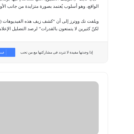
الواقع، وهو أسلوب يُعتمد بصورة متزايدة من جانب الأو
لكنّ كثيرين لا يتمتعون بالقدرات” لرصد التضليل الإعلا
إذا وجدتها مفيدة لا تتردد فى مشاركتها مع من تحب
فيس
عصابة
«BlueNoroff»
تجدّد
هجماتها
ببرمجيات
خبيثة
جديدة