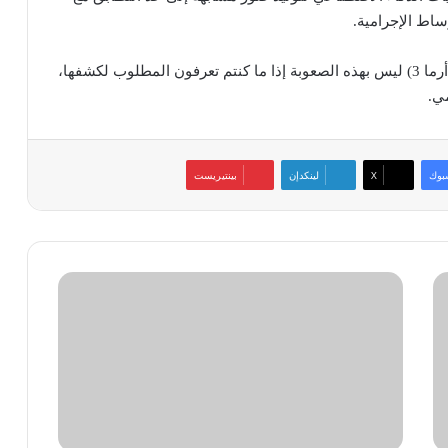
ساط الإجرامية.
ويلفت نك ووترز إلى أن “كشف زيف هذه الفيديوهات (أرما 3) ليس بهذه الصعوبة إذا ما كنتم تعرفون المطلوب لكشفها،
مي.
بوك
‫X
لينكدإن
بينتيريست
كيف
تختار
وصلة
«HDMI»
المناسبة
لاحتياجاتك؟
ومتى
يجب