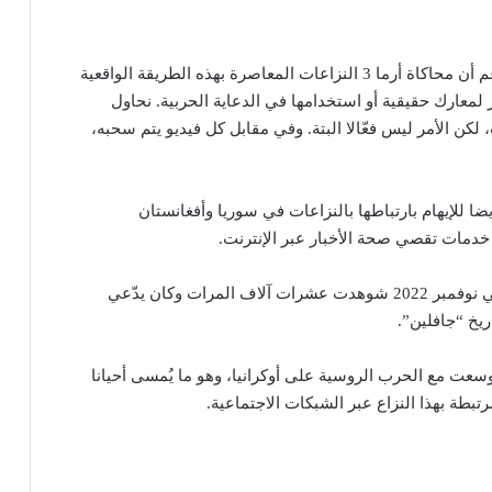
وعلّق أحد ممثلي شركة بوهيميا إنتراكتيف في بيان “رغم أن محاكاة أرما 3 النزاعات المعاصرة بهذه الطريقة الواقعية
لمعارك حقيقية أو استخدامها في الدعاية الحربية. نحاول
لكن الأمر ليس فعّالا البتة. وفي مقابل كل فيديو يتم سحبه،
 السنوات الأخيرة، استُخدمت صور من “أرما 3” أيضا للإيهام بارتباطها بالنزاعات في سوريا وأفغانستان
دمات تقصي صحة الأخبار عبر الإنترنت.
وتم الكشف عن حقيقة الكثير من هذه الصور، إحداها في نوفمبر 2022 شوهدت عشرات آلاف المرات وكان يدّعي
يخ “جافلين”.
سعت مع الحرب الروسية على أوكرانيا، وهو ما يُمسى أحيانا
تبطة بهذا النزاع عبر الشبكات الاجتماعية.