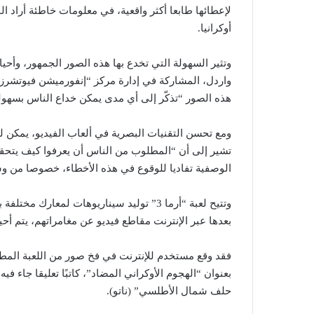
لإعطائها طابعا أكثر واقعية، في معلومات خاطئة أراد ال
أوكرانيا.
وتثير السهولة التي تخدع بها هذه الصور الجمهور، وأحيانا
واردل، المشاركة في إدارة مركز “إنفورميشن فيوتشرز 
هذه الصور “تذكّر إلى أي مدى يمكن خداع الناس بسهول
ومع تحسن التقنيات البصرية في ألعاب الفيديو، يمكن لل
تشير إلى أن “المطلوب من الناس أن يعرفوا كيف يتحق
الوصفية تفاديا للوقوع في هذه الأخطاء، خصوصا من وسا
وتتيح لعبة “أرما 3” توليد سيناريوهات لمع
بعدها عبر الإنترنت مقاطع فيديو عن مغامراتهم، يتم أحيا
فقد وقع مستخدم للإنترنت في فخ صور من اللعبة المطو
بعنوان “الهجوم الأوكراني المضاد”، كاتبًا تعليقا جاء ف
حلف شمال الأطلسي” (ناتو).