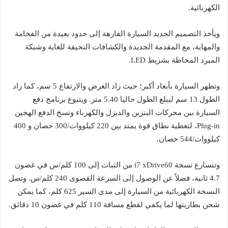
الكهربائية.
ويأخذ التصميم الجديد السيارة الفارهة إلى حدود بعيدة من الفخامة
والمهابة، مع المقدمة الجديدة والكشافات النحيفة للغاية وشبكة
المبرد المحاطة بشريط LED.
وتظهر السيارة بأبعاد أكبر؛ حيث زاد العرض والارتفاع 5 سم، كما زاد
الطول 13 سم ليبلغ الطول حاليا 5.40 متر. ويتنوع برنامج دفع
السيارة بين محركات البنزين والديزل والكهرباء ونسخ الدفع الهجين
Plug-in، لتغطية نطاق قوة يمتد بين 220 كيلووات/300 حصان و 400
كيلووات/544 حصان.
وتتسارع نسخة i7 xDrive60 من الثبات إلى 100 كلم/س في غضون
4.7 ثانية، فضلاً عن الوصول إلى السرعة القصوى 240 كلم/س. وتصل
النسخة الكهربائية من السيارة إلى مدى السير 625 كلم، كما يمكن
شحن بطاريتها لما يكفي لقطع مسافة 110 كلم في غضون 10 دقائق.