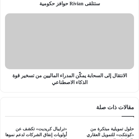
ستتلقى Rivian حوافز حكومية
الانتقال
إلى
السحابة
يمكّن
المدراء
الماليين
من
تسخير
قوة
الذكاء
الانتقال إلى السحابة يمكّن المدراء الماليين من تسخير قوة
الاصطناعي
الذكاء الاصطناعي
مقالات ذات صلة
حلول تمويلية مبتكرة من
«ترايبال كريديت» تكشف عن
«كونتكت» للتمويل العقاري
أولويات إنفاق الشركات لدعم نموها