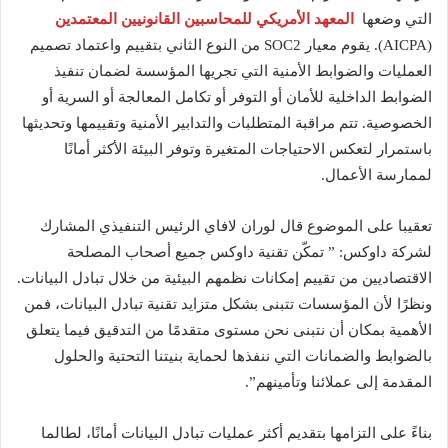
التي وضعها
المعهد الأمريكي للمحاسبين القانونيين المعتمدين
(AICPA). يقوم معيار SOC2 من النوع الثاني بتقييم واعتماد تصميم
العمليات والضوابط الأمنية التي تجريها المؤسسة لضمان تنفيذ
الضوابط الداخلية للأمان أو التوفر أو تكامل المعالجة أو السرية أو
الخصوصية. تتم مراقبة المتطلبات والتدابير الأمنية وتقييمها وتحديثها
باستمرار لتعكس الاحتياجات المتغيرة وتوفر البيئة الأكثر أمانًا
لممارسة الأعمال.
تعقيبا على الموضوع قال لوران لافاي الرئيس التنفيذي المشارك
لشركة داوكس: ” تمكّن تقنية داوكس جميع أصحاب المصلحة
الاقتصاديين من تقييم إمكانات نظمهم البيئية من خلال تبادل البيانات.
ونظرًا لأن المؤسسات تتبنى بشكل متزايد تقنية تبادل البيانات، فمن
الأهمية بمكان أن نتبنى نحن مستوى متقدمًا من التدقيق فيما يتعلق
بالضوابط والضمانات التي ننفذها لحماية بنيتنا التحتية والحلول
المقدمة إلى عملائنا وتأمينهم”.
بناءً على التزامها بتقديم أكثر عمليات تبادل البيانات أمانًا، لطالما