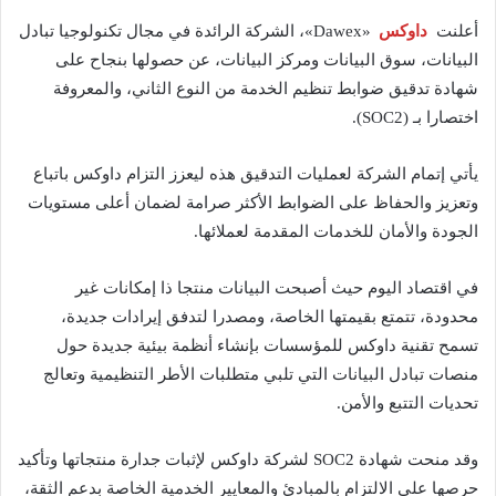
أعلنت
داوكس
«Dawex»، الشركة الرائدة في مجال تكنولوجيا تبادل
البيانات، سوق البيانات ومركز البيانات، عن حصولها بنجاح على
شهادة تدقيق ضوابط تنظيم الخدمة من النوع الثاني، والمعروفة
اختصارا بـ (SOC2).
يأتي إتمام الشركة لعمليات التدقيق هذه ليعزز التزام داوكس باتباع
وتعزيز والحفاظ على الضوابط الأكثر صرامة لضمان أعلى مستويات
الجودة والأمان للخدمات المقدمة لعملائها.
في اقتصاد اليوم حيث أصبحت البيانات منتجا ذا إمكانات غير
محدودة، تتمتع بقيمتها الخاصة، ومصدرا لتدفق إيرادات جديدة،
تسمح تقنية داوكس للمؤسسات بإنشاء أنظمة بيئية جديدة حول
منصات تبادل البيانات التي تلبي متطلبات الأطر التنظيمية وتعالج
تحديات التتبع والأمن.
وقد منحت شهادة SOC2 لشركة داوكس لإثبات جدارة منتجاتها وتأكيد
حرصها على الالتزام بالمبادئ والمعايير الخدمية الخاصة بدعم الثقة،