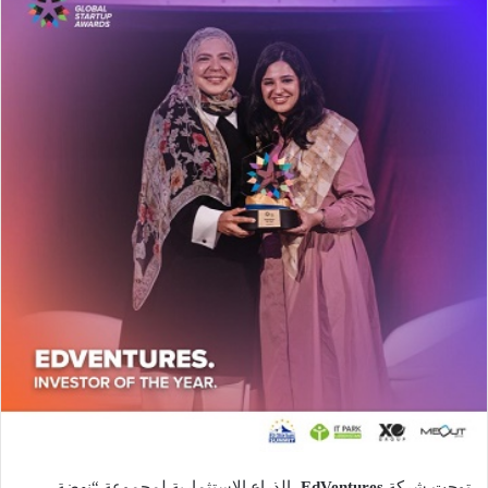
توجت شركة
EdVentures
، الذراع الاستثمارية لمجموعة “نهضة