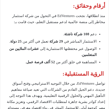
أرقام وحقائق:
منذ انطلاقها، نجحت EdVentures في التحول من شركة استثمار
مخاطر إلى منصة عالمية لدعم مستقبل التعلم، حيث قامت بـ:
دعم
108 شركة ناشئة
.
الاستثمار المباشر في
29 شركة
تعمل في أكثر من
25 دولة
.
الوصول عبر محفظتها الاستثمارية إلى
عشرات الملايين من
المتعلمين
.
المساهمة في خلق أكثر من
52 ألف فرصة عمل
.
الرؤية المستقبلية:
تواصل EdVentures، من خلال التوجيه الاستراتيجي وفتح أسواق
جديدة، دعم الجيل القادم من الشركات التي تعيد صياغة مفاهيم
التأهيل المهني والحلول الرقمية التعليمية. ويهدف هذا التوجه إلى
إعداد كوادر بشرية جاهزة لمتطلبات الاقتصاد الرقمي، وتعزيز مكانة
مصر كوجهة أولى للاستثمار المؤثر في بناء اقتصاد معرفي مستدام