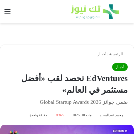
بحث عن
الق
الرئيسية
|
أخبـار
أخبـار
EdVentures تحصد لقب «أفضل
مستثمر في العالم»
ضمن جوائز Global Startup Awards 2026
محمد عبدالمجيد
مايو 10, 2026
9٬879
دقيقة واحدة