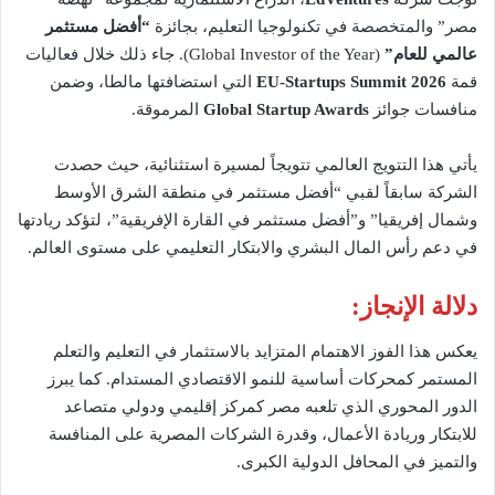
مصر” والمتخصصة في تكنولوجيا التعليم، بجائزة
“أفضل مستثمر
عالمي للعام”
(Global Investor of the Year). جاء ذلك خلال فعاليات
قمة
EU-Startups Summit 2026
التي استضافتها مالطا، وضمن
منافسات جوائز
Global Startup Awards
المرموقة.
يأتي هذا التتويج العالمي تتويجاً لمسيرة استثنائية، حيث حصدت
الشركة سابقاً لقبي “أفضل مستثمر في منطقة الشرق الأوسط
وشمال إفريقيا” و”أفضل مستثمر في القارة الإفريقية”، لتؤكد ريادتها
في دعم رأس المال البشري والابتكار التعليمي على مستوى العالم.
دلالة الإنجاز:
يعكس هذا الفوز الاهتمام المتزايد بالاستثمار في التعليم والتعلم
المستمر كمحركات أساسية للنمو الاقتصادي المستدام. كما يبرز
الدور المحوري الذي تلعبه مصر كمركز إقليمي ودولي متصاعد
للابتكار وريادة الأعمال، وقدرة الشركات المصرية على المنافسة
والتميز في المحافل الدولية الكبرى.