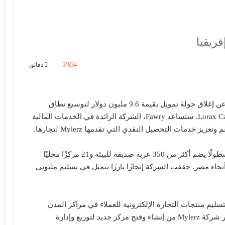
ريقيا
3٬834
2 دقائق
أعلنت اليوم شركة Mylerz المصرية للتسليم والتنفيذ، عن إغلاق جولة تمويل بقيمة 9.6 مليون دولار لتوسيع نطاق
عملياتها في مصر وشمال إفريقيا بقيادة Lorax Capital Partners. ستساعد Fawry، الشركة الرائدة في الخدمات المالية
خدمات التحصيل النقدي التي تقدمها Mylerz لتجارها.
تم إطلاق شركة Mylerz في عام 2019، وتشغل حاليًا أسطولًا يضم أكثر من 350 عربة صديقة للبيئة و21 مركزًا محليًا
نحاء مصر. حققت الشركة إنجازًا بارزًا يتمثل في تسليم مليوني
ح تقنية إدارة الخدمات اللوجستية لشركة Mylerz بتسليم منتجات التجارة الإلكترونية للعملاء في مراكز المدن
بأسرع ما يمكن و في نفس اليوم. سيمكن هذا الاستثمار شركة Mylerz من إنشاء وفتح مركز جديد لتوزيع وإدارة