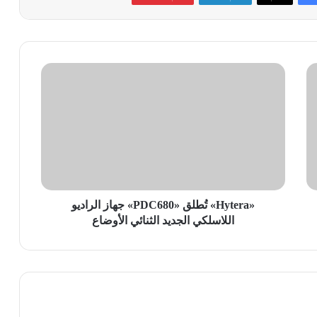
«Hytera»
تُطلق
«PDC680»
جهاز
الراديو
اللاسلكي
الجديد
الثنائي
الأوضاع
«Hytera» تُطلق «PDC680» جهاز الراديو
اللاسلكي الجديد الثنائي الأوضاع