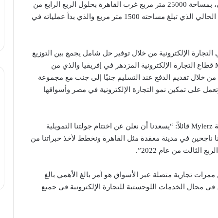
الطلبات، يعتمد على الأنظمة الآلية و الذكاء الاصطناعي، بمساحة 25000 متر مربع غرب القاهرة بحلول الربع الرابع من
عام 2022 ، وذلك لتحديث مركز التوزيع وإدارة الطلبات الحالي الذي تبلغ مساحته 1500 متر مربع والذي بدأ عملياته في
ئها في التجارة الإلكترونية من خلال توفير حل شامل يجمع بين التوزيع
وإدارة الطلبات مع توصيل آخر ميل. تخدم شركة Mylerz قطاع التجارة الإلكترونية المزدهر في إفريقيا والذي من
المتوقع أن تبلغ قيمته 180 مليار دولار بحلول عام 2025 من خلال تقديم الدفع عند التسليم جنبًا إلى جنب مع مجموعة
تعمل على تمكين نمو التجارة الإلكترونية في مصر وأسواقها
وعلق سامر غرايبة، المؤسس والرئيس التنفيذي لشركة Mylerz قائلاً: “يسعدنا أن نعلن عن اختتام جولتنا التمويلية
ها يمكن أن يكونا ناجحين في مدينة معقدة مثل القاهرة ونخطط لأخذ خبراتنا من
الثالث من عام 2022”.
 ممرات تجارية متصلة عبر الأسواق هو أمر بالغ الأهمي بالغ
تنا الأوسع لوضع Mylerz كشريك رائد في مجال الخدمات اللوجستية للتجارة الإلكترونية في جميع