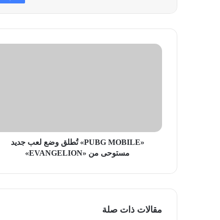
«PUBG
MOBILE»
تُطلق
وضع
لعب
جديد
مستوحى
من
«EVANGELION»
«PUBG MOBILE» تُطلق وضع لعب جديد
مستوحى من «EVANGELION»
مقالات ذات صلة