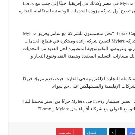
“نعتقد أن Lorax هو الشريك المناسب لنا لتوسيع وجود Mylerz في مصر وكذلك في إفريقيا. جنبًا إلى جنب مع Lorax
تار بعناية، Mylerz في طريقها لأن تصبح أول شركة مزودة للخدمات الوجستية المتكاملة للتجارة
وأضاف أشرف زكي، الشريك الإداري في Lorax Capital Partners: “نحن متحمسون للشراكة مع سامر وفريق Mylerz
الذين أظهروا خبرتهم الواسعة من خلال النمو السريع لشركة Mylerz لتصبح شركة رائدة ومبتكرة في قطاع الخدمات
لتجارة الإلكترونية. استفادت Mylerz من خبرتها وعروضها التكنولوجية المتطورة لحل العديد من التحديات
ك مسارات التسليم المعقدة وهيمنة النقد وتنوع التجار و
ركة لوجستية متكاملة للتجارة الإلكترونية في القارة، حيث تقدم مزيجًا فريدًا
شركات الإقليمية والمستهلكين على حدٍ سواء.
وأضاف أشرف صبري، الرئيس التنفيذي لشركة Fawry: “يعتبر استثمار Fawry في Mylerz جزءًا من استراتيجيتنا لبناء
 مع شركاء أقوياء مثل Mylerz و Lorax”.
بوك
‫X
لينكدإن
بينتيريست