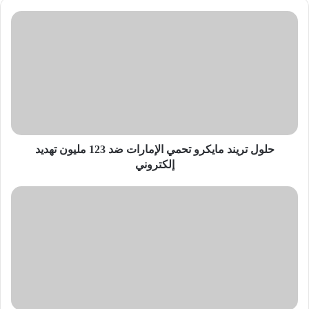
حلول
تريند
مايكرو
تحمي
الإمارات
ضد
123
مليون
تهديد
إلكتروني
حلول تريند مايكرو تحمي الإمارات ضد 123 مليون تهديد
إلكتروني
كم
يدفع
يوتيوب
مقابل
مليون
مشاهدة؟