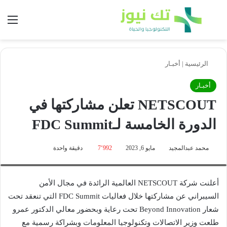
بحث عن
الق
الرئيسية
|
أخبـار
أخبـار
NETSCOUT تعلن مشاركتها في
الدورة الخامسة لـFDC Summit
محمد عبدالمجيد
مايو 6, 2023
7٬992
دقيقة واحدة
المهندس عماد فهمي- مدير التكنولوجيا بشركة NETSCOUT في منطقة الشرق
الأوسط
أعلنت شركة NETSCOUT العالمية الرائدة في مجال الأمن
السيبراني عن مشاركتها خلال فعاليات FDC Summit التي تنعقد تحت
شعار Beyond Innovation تحت رعاية وبحضور معالي الدكتور عمرو
طلعت وزير الاتصالات وتكنولوجيا المعلومات وبشراكة رسمية مع