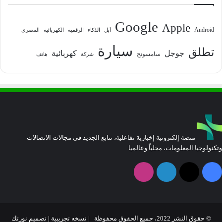
Google
Apple
Android
آبل
الذكاء
الرقمية
الكهربائية
المصري
سيارة
تطلق
جوجل
كهربائية
سامسونج
شركة
هاتف
منصة إلكترونية إخبارية تفاعلية، تتابع الجديد في مجالات الاتصالات
وتكنولوجيا المعلومات، محلياً وعالميا
فيسبوك
‫X
لينكدإن
انستقرام
© حقوق النشر 2022، جميع الحقوق محفوظة | نسخه تجريبية |
تصميم نورتك