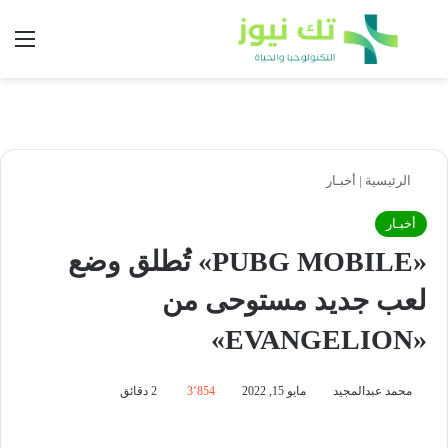
بحث عن
الق
الرئيسية
|
أخبـار
أخبـار
«PUBG MOBILE» تُطلق وضع
لعب جديد مستوحى من
«EVANGELION»
محمد عبدالمجيد
مايو 15, 2022
3٬854
2 دقائق