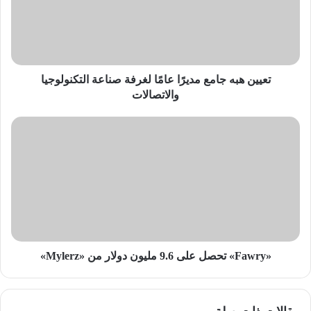
عامًا
لغرفة
صناعة
التكنولوجيا
والاتصالات
تعيين هبه جامع مديرًا عامًا لغرفة صناعة التكنولوجيا
والاتصالات
«Fawry»
تحصل
على
9.6
مليون
دولار
من
«Mylerz»
«Fawry» تحصل على 9.6 مليون دولار من «Mylerz»