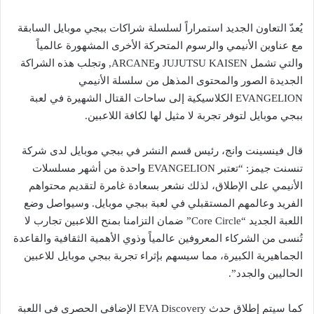
يُعدّ التعاون الجديد استمراراً لسلسلة شراكات ببجي موبايل السابقة
مع عناوين الأنيمي والرسوم المتحركة الأخرى المشهورة عالمياً
والتي تشمل JUJUTSU KAISEN وARCANE, وتجلب هذه الشراكة
الجديدة الصور والمحتوى المذهل من سلسلة الأنيمي
EVANGELION الكلاسيكية إلى ساحات القتال الشهيرة في لعبة
ببجي موبايل لتوفر تجربة لا مثيل لها لكافة اللاعبين.
قال فينسينت وانج، رئيس قسم النشر في ببجي موبايل لدى شركة
تنسنت جيمز: “تعتبر EVANGELION واحدة من أشهر مسلسلات
الأنيمي على الإطلاق، لذلك نشعر بسعادة غامرة لتقديم محتواهم
الفريد وعالمهم المستقبلي في لعبة ببجي موبايل. وسيواصل وضع
اللعبة الجديد “Core Circle” ضمان التزامنا بمنح اللاعبين تجارب لا
تُنسى من الشركاء المعروفين عالمياً وذوي الأهمية الثقافية والقاعدة
الجماهيرية الكبيرة، مما سيسهم بإثراء تجربة ببجي موبايل للاعبين
الحاليين والجدد”.
كما سيتم إطلاق حدث EVA Discovery الإضافي الحصري في اللعبة