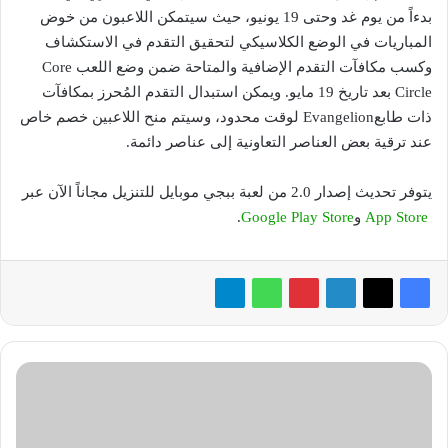
بدءاً من يوم غد وحتى 19 يونيو، حيث سيتمكن اللاعبون من خوض
المباريات في الوضع الكلاسيكي لتحقيق التقدم في الاستكشاف
وكسب مكافآت التقدم الإضافية والمتاحة ضمن وضع اللعب Core
Circle بعد تاريخ 19 مايو. ويمكن استبدال التقدم المُحرز بمكافآت
ذات طابعEvangelion لوقت محدود، وسيتم منح اللاعبين خصم خاص
عند ترقية بعض العناصر التعاونية إلى عناصر دائمة.
يتوفر تحديث إصدار 2.0 من لعبة ببجي موبايل للتنزيل مجاناً الآن عبر
App Store
و
Google Play Store
.
تعيين
هبه
جامع
مديرًا