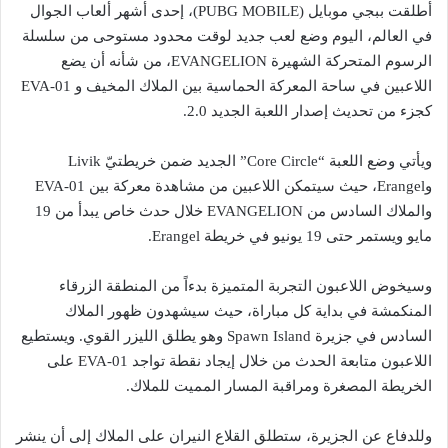
أطلقت ببجي موبايل (PUBG MOBILE)، إحدى أشهر ألعاب الجوال
في العالم، اليوم وضع لعب جديد لوقت محدود مستوحى من سلسلة
الرسوم المتحركة الشهيرة EVANGELION، من شأنه أن يضع
اللاعبين في ساحة المعركة الحماسية بين الملاك المخيف و EVA-01
كجزء من تحديث إصدار اللعبة الجديد 2.0.
ويأتي وضع اللعبة “Core Circle” الجديد ضمن خريطتيّ Livik
وErangel، حيث سيتمكن اللاعبين من مشاهدة معركة بين EVA-01
والملاك السادس من EVANGELION خلال حدث خاص يبدأ من 19
مايو ويستمر حتى 19 يونيو في خريطة Erangel.
وسيخوض اللاعبون التجربة المتميزة بدءاً من المنطقة الزرقاء
المنكمشة في بداية كل مباراة، حيث سيشهدون ظهور الملاك
السادس في جزيرة Spawn Island وهو يطلق الليزر القوي. ويستطيع
اللاعبون متابعة الحدث من خلال إيجاد نقطة تواجد EVA-01 على
الخريطة المصغرة ومراقبة المسار المميت للملاك.
وللدفاع عن الجزيرة، ستطلق القلاع النيران على الملاك إلى أن ينشر