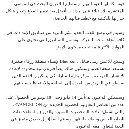
قوته بكاملها لتعود إليهم. ويستطيع اللاعبون البحث في الفوضى
المنتشرة للاستيلاء على إمدادات أفضل بعد تدمير القلاع وتغيير هيكل
جدرانها للتكيف مع خطط قتالهم الخاصة.
وسيتم في وضع اللعب الجديد نشر المزيد من صناديق الإمدادات في
كافة أنحاء ساحة المعركة، وتشمل الصناديق التي تحتوي على
الموارد الأكثر قيمة تحت مستوى الأرض.
ويمكن للاعبين رمي قنابل Blue Zone لإنشاء منطقة زرقاء صغيرة
تستنفد صحة العدو. وستكون هناك أيضاً فترة زمنية محدودة لإعادة
الانتشار بالقرب من مركز بداية المباراة كي يتمكن زملاؤهم الذين
سقطوا في الفريق من العودة إلى الساحة والاحتفاظ بأسلحتهم.
وسيتمكن اللاعبون بدءاً من 14 مايو وحتى 19 يونيو من الحصول على
عدد من العناصر التعاونية الحصرية الجديدة من EVANGELION،
والتي تشمل: بذلات الشخصيات المميزة والدروع والمظلات ذات
الطابع الخاص وحقائب الظهر. وسيتم أيضاً إنزال صديق متميز في
اللعبة ليتعاون معه اللاعبون.