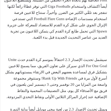
Foot الخاصة بهم باتجاه الجزء الخلفي من الشبكة. ويستطيع اللاعبون
أيضاً اكتشاف واستخدام Giga Footballs التي توفر غطاءً رائعاً لكنها
تنفجر بعد تلقّي الكثير من الضرر. وأخيراً، ستتاح للاعبين فرصة
استخدام مسدسات الإضاءة Football Flare Guns التي تستدعي
الإنزال الجوي على شكل كرة القدم للاستعداد للمعركة على جزيرة
Spawn التي تحمل طابع كرة القدم كي يتمكن اللاعبون من تجربة
العديد من عناصر التحديث الجديدة قبل بدء اللعبة.
سيشمل تحديث الإصدار 2.3 احتفالاً بموسم كرة القدم حدث Unite
For One Goal الذي سيركز على تعاون الفريق، مما يسمح للاعبين
بتشكيل فرق لمساعدة بعضهم البعض في الارتقاء بمستوياتهم بشكل
أسرع لأول مرة في Rank Up With Friends! وستتوفر مجموعة
واسعة من المزايا من 20 نوفمبر وحتى 3 ديسمبر لمن يلعبون في
فريق مع الأصدقاء كل يوم، مثل التصنيفات المحمية والنقاط
الإضافية عند إحراز المراكز الثلاثين الأولى ونقاط التحدي المزدوجة.
ويمثل تحديث الإصدار 2.3 من لعبة ببجي موبايل أيضاً بداية الدورة