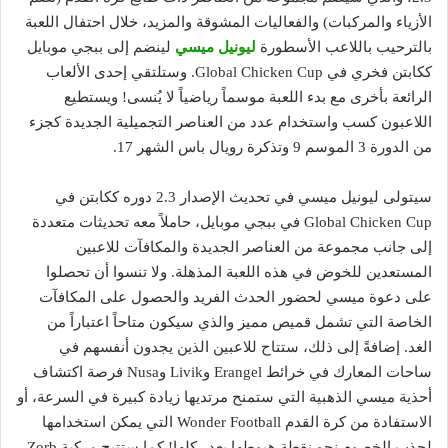
الأزياء والمركبات) والفعاليات المشوقة والمزيد، خلال احتفال اللعبة
بالترحيب باللاعب الأسطورة
ليونيل ميسي
لينضم إلى ببجي موبايل
ككابتن فخري في Global Chicken Cup. وستلتقي إحدى الألعاب
الرائعة بأخرى مع بدء اللعبة موسماً رياضياً لا يُنسى! ويستطيع
اللاعبون كسب واستخدام عدد من العناصر التجميلية الجديدة كجزء
من الدورة 3 الموسم 9 وتذكرة رويال باس الشهر 17.
سيتولى ليونيل ميسي في تحديث الإصدار 2.3 دوره ككابتن في
Global Chicken Cup في ببجي موبايل، حاملاً معه تحديثات متعددة
إلى جانب مجموعة من العناصر الجديدة والمكافآت للاعبين
المستعدين للخوض في هذه اللعبة المذهلة. ولا تنسوا أن تحصلوا
على دعوة ميسي لحضور الحدث الفريد والحصول على المكافآت
الخاصة التي تشمل قميص مميز والذي سيكون متاحاً اعتباراً من
الغد. إضافةً إلى ذلك، ستتاح للاعبين الذين يجدون أنفسهم في
ساحات المعارك في خرائط Erangel وLivik وNusa فرصة اكتشاف
أحذية ميسي الذهبية التي ستمنح مرتديها زيادة كبيرة في السرعة، أو
الاستفادة من كرة القدم Wonder Football التي يمكن استخدامها
لجذب الخصوم نحو نقطة هبوطها بعد ركلها! كما ستتيح مركبة Zorb