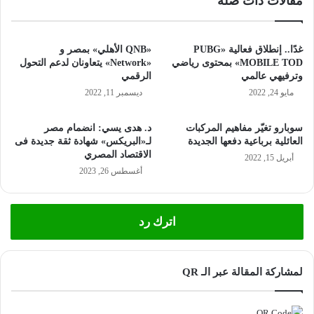
مقالات ذات صلة
غدًا.. إنطلاق فعالية «PUBG
«QNB الأهلي» بمصر و
MOBILE TOD» بمحتوى رياضي
«Network» يتعاونان لدعم التحول
وترفيهي عالمي
الرقمي
مايو 24, 2022
ديسمبر 11, 2022
سوبارو تغيّر مفاهيم المركبات
د. هدى يسي: انضمام مصر
العائلية برباعية دفعها الجديدة
لـ«البريكس» شهادة ثقة جديدة فى
الاقتصاد المصري
أبريل 15, 2022
أغسطس 26, 2023
اترك رد
لمشاركة المقالة عبر الـ QR