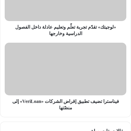
عادلة
داخل
الفصول
الدراسية
وخارجها
«لوجيتك» تقدّم تجربة تعلّم وتعليم عادلة داخل الفصول
الدراسية وخارجها
فيناسترا
تضيف
تطبيق
إقراض
الشركات
«VeriLoan»
إلى
منصّتها
فيناسترا تضيف تطبيق إقراض الشركات «VeriLoan» إلى
منصّتها