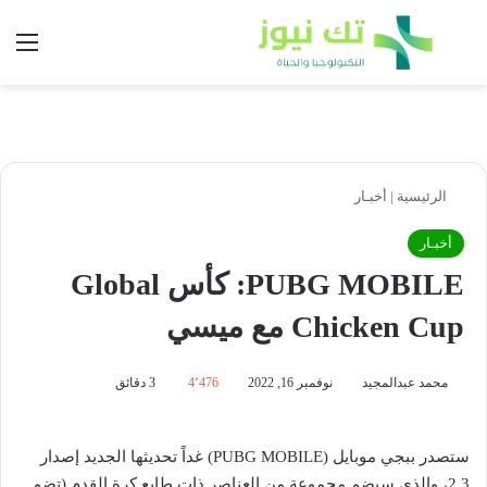
بحث عن
الق
الرئيسية
|
أخبـار
أخبـار
PUBG MOBILE: كأس Global
Chicken Cup مع ميسي
محمد عبدالمجيد
نوفمبر 16, 2022
4٬476
3 دقائق
ستصدر ببجي موبايل (PUBG MOBILE) غداً تحديثها الجديد إصدار
2.3، والذي سيضم مجموعة من العناصر ذات طابع كرة القدم (تضم