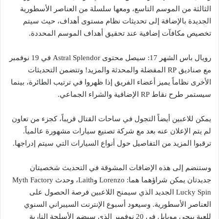
الثالثة من الموسم التاسع، ومعها سلسلة من العناصر الأسطورية
الجديدة بالإضافة إلى تحديثات نظام مستوى أهداف، حيث سيتم
تخصيص مكافآت إضافية عند تحقيق أهداف الموسم المحددة.
رويال باس الشهر 17: سيصل محتوى Astral Splendor في 19 نوفمبر
مع صناديق RP المفضلة والمحدثة والمزيد! وتتضمن التحديثات
الأخرى نظاماً يميز أعضاء الفريق إذا ظهروا في ترتيب الطائرة، بينما
سيستمر طرح نقاط RP الإضافية والشراء الجماعي.
يمكن للاعبين أيضاً التجول في ساحات القتال قريباً، كجزء من تعاون
لم يتم الإعلان عنه بعد مع شركة تصنيع سيارات مشهورة عالمياً.
ترقبوا المزيد من التفاصيل حول أنواع السيارات التي سيتم إدراجها.
وستنضم إلى هذه الإضافات المشوقة في التحديث شخصيتان
جديدتان يمكن شراؤهما هما: Lorenzo وLaith، وحدث Myth Factory
Lucky Spin الجديد الذي سيمنح اللاعبين فرصة الحصول على
العناصر الأسطورية. وسيعود أسبوع الإنترنت السيبراني السنوي
للعبة ببجي موبايل في 20 نوفمبر الذي سيضم الأسلحة النارية