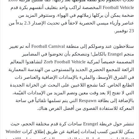
Football Vehicle المخصصة لراكب واحد بتغليف أنفسهم بكرة قدم
ضخمة يمكن أن يركلها زملائهم في الهواء. وستتوفر المزيد من
عناصر وأزياء ميسي الحصرية لاحقاً في تحديث الإصدار 2.3 بدءاً من
23 نوفمبر.
ستلاحظون عند وصولكم إلى منطقة Football Carnival أنه تم تغيير
منجم Erangel بالكامل! وننصحكم بأن تخوضوا في المضامير
المصممة خصيصاً لمركبة Zorb Football Vehicle لتشاهدوا المعالم
الرائعة للمجمع الحضري الجديد والمستوحى من الهندسة المعمارية
في الشرق الأوسط، والمليء بالإمدادات الإضافية والعناصر ذات
الطابع الخاص. كما نشجع اللاعبين على البحث عن الخزانة الجديدة
التي لا تفتح إلا بعد وقت معين وتضم المزيد من الإمدادات القيّمة،
بالإضافة إلى بطاقة Respawn التي يتم تسلمها تلقائياً في ساحة
المعركة للاستفادة القصوى من أفضل الفرص هناك.
تنتشر حول خريطة Erangel ساحات كرة قدم مختلفة الحجم، حيث
يمكن للاعبين كسب إمدادات إضافية عن طريق إطلاق كرات Wonder