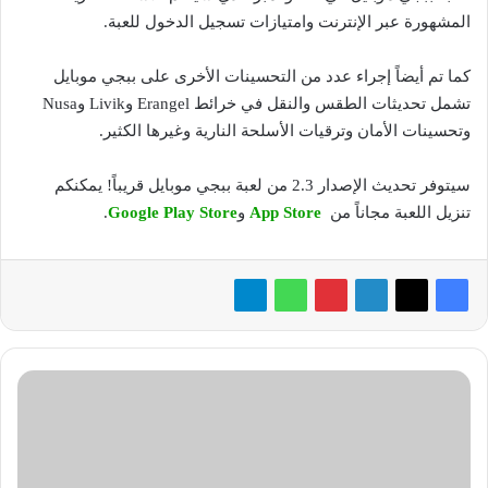
المشهورة عبر الإنترنت وامتيازات تسجيل الدخول للعبة.
كما تم أيضاً إجراء عدد من التحسينات الأخرى على ببجي موبايل
تشمل تحديثات الطقس والنقل في خرائط Erangel وLivik وNusa
وتحسينات الأمان وترقيات الأسلحة النارية وغيرها الكثير.
سيتوفر تحديث الإصدار 2.3 من لعبة ببجي موبايل قريباً! يمكنكم
تنزيل اللعبة مجاناً من
App Store
و
Google Play Store
.
«لوجيتك»
تقدّم
تجربة
تعلّم
وتعليم