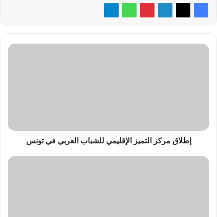
إطلاق
مركز
التميز
الإقليمي
للشباب
العربي
في
تونس
إطلاق مركز التميز الإقليمي للشباب العربي في تونس
تريند
مايكرو
تكشف
عن
استراتيجيتها
لتسريع