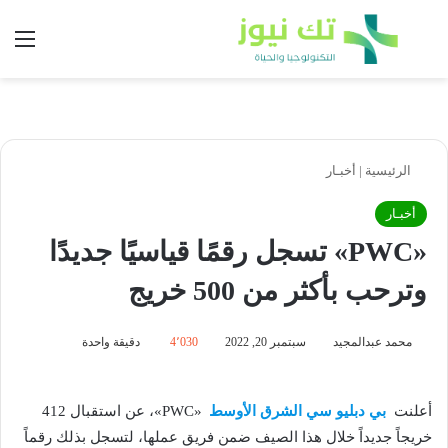
بحث عن
الق
الرئيسية
|
أخبـار
أخبـار
«PWC» تسجل رقمًا قياسيًا جديدًا
وترحب بأكثر من 500 خريج
محمد عبدالمجيد
سبتمبر 20, 2022
4٬030
دقيقة واحدة
أعلنت
بي دبليو سي الشرق الأوسط
«PWC»، عن استقبال 412
خريجاً جديداً خلال هذا الصيف ضمن فريق عملها، لتسجل بذلك رقماً