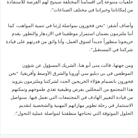
خلفيات متنوعة إلى أقسامنا المختلفة سيتيح لهم الفرصة للاستفادة
من إمكاناتنا وخبراتنا في مختلف الصناعات”.
وأضاف أشقر: “نحن فخورون بمواصلة إرثنا في تنمية المواهب، كما
أننا ملتزمون بضمان استمرار موظفينا في الازدهار والتطور. يقدم
خريجونا منظوراُ جديداُ لسوق العمل، وأنا واثق من قدرتهم على قيادة
شركتنا في المستقبل”.
ومن جهتها، قالت منى أبو هنا، الشريك المسؤول عن شؤون
الموظفين في بي دبليو سي أوروبا والشرق الأوسط وأفريقيا: “نحن
فخورون بانضمام هؤلاء الخريجين الجدد لشركتنا وملتزمون بتزويد
هذا المجتمع من المحللين بفرص وظيفية تغذي طموحهم وتمكنهم
من قيادة التغيير الهادف في المجتمعات التي نعمل فيها. سنواصل
الاستثمار في رحلة تطوير مهاراتهم المهنية والشخصية لتقديم
الحلول الموثوقة التي تحتاجها منطقتنا لمواصلة عملية التحول”.