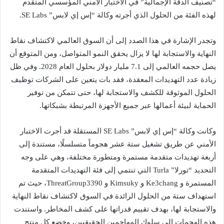
“تصنيف الدقة الإجمالية” في الاختبار الأمني المؤسسي المتقدم
لهذه الفئة من الحلول الذي أجرته وكالة “إس إي لابس” SE Labs.
وتجدر الإشارة في هذا الصدد إلى أن السوق العالمي لاكتشاف نقاط
النهاية والاستجابة لها لا يزال يحقق النمو المتواصل، ومن المتوقع أن
يصل حجمه العالمي إلى 7.1 مليار دولار بحلول العام 2028. وفي ظل
زيادة عدد التهديدات المعقدة، فقد بات يتعين على الشركات توظيف
الحلول الموثوقة للكشف والاستجابة لها، حتى تتمكن من توفير
الحماية لبيئة أعمالها عبر جميع الأجهزة المرتبطة بشبكاتها.
وكانت وكالة “إس إي لابس” SE Labs المستقلة قد أجرت الاختبار
الأمني عن طريق تشغيل ستة عشر هجوماً متسلسلًا، مستندة إلى
أربعة تهديدات متقدمة مستمرة ومتطورة مختلفة، وهي على وجه
التحديد “تورلا” Turla التي تنتمي إلى فئة التهديدات المتقدمة
المستمرة و Ke3chang و Kimsuky و ThreatGroup3390، حيث تم
استهداف ستة من الحلول الرائدة في السوق لاكتشاف نقاط النهاية
والاستجابة لها، بهدف تقييم قدراتها على كشف المخاطر. واستندت
هذه الهجمات إلى سلوك المهاجمين الحقيقيين، وخضع كل منتج