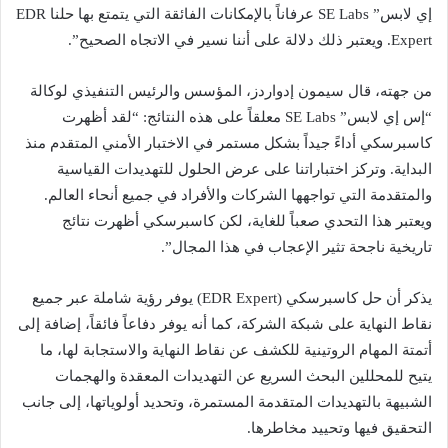
إي لابس” SE Labs عرفاناً بالإمكانات الفائقة التي يتمتع بها حلنا EDR
Expert. ويعتبر ذلك دلالة على أننا نسير في الاتجاه الصحيح”.
من جهته، قال سيمون إدواردز، المؤسس والرئيس التنفيذي لوكالة
“إس إي لابس” SE Labs معلقاً على هذه النتائج: “لقد أظهرت
كاسبرسكي أداءً جيداً بشكل مستمر في الاختبار الأمني المتقدم منذ
البداية. وتركز اختباراتنا على عرض الحلول للتهديدات القياسية
والمتقدمة التي تواجهها الشركات والأفراد في جميع أنحاء العالم.
ويعتبر هذا التحدي صعباً للغاية، لكن كاسبرسكي أظهرت نتائج
تاريخية ناجحة تثير الإعجاب في هذا المجال”.
يذكر أن حل كاسبرسكي (EDR Expert) يوفر رؤية شاملة عبر جميع
نقاط النهاية على شبكة الشركة، كما أنه يوفر دفاعاً فائقاً، إضافة إلى
أتمتة المهام الروتينية للكشف عن نقاط النهاية والاستجابة لها، ما
يتيح للمحللين البحث السريع عن التهديدات المعقدة والهجمات
الشبيهة بالتهديدات المتقدمة المستمرة، وتحديد أولوياتها، إلى جانب
التحقيق فيها وتحييد مخاطرها.