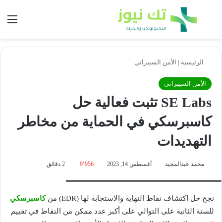
بحث عن
الق
الرئيسية
|
الأمن السيبراني
الأمن السيبراني
SE Labs تثبت فعالية حل
كاسبرسكي في الحماية من مخاطر
التهديدات
محمد عبدالمجيد
أغسطس 14, 2023
9٬956
2 دقائق
ألكسندر ليسكين- رئيس أبحاث التهديدات في كاسبرسكي
نجح حل اكتشاف نقاط النهاية والاستجابة لها (EDR) من
كاسبرسكي
للسنة الثانية على التوالي على أكبر عدد ممكن من النقاط في تقييم