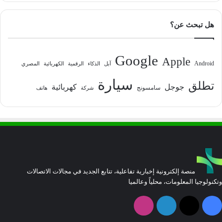
هل تبحث عن؟
Google
Apple
Android
آبل
الذكاء
الرقمية
الكهربائية
المصري
سيارة
تطلق
جوجل
كهربائية
سامسونج
شركة
هاتف
منصة إلكترونية إخبارية تفاعلية، تتابع الجديد في مجالات الاتصالات
وتكنولوجيا المعلومات، محلياً وعالميا
فيسبوك
‫X
لينكدإن
انستقرام