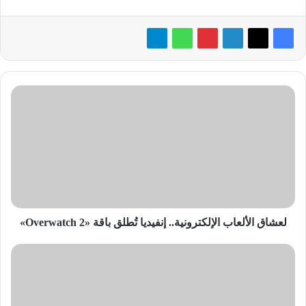
لعشاق
الألعاب
الإلكترونية..
إنفيديا
تُطلق
باقة
«Overwatch
2»
لعشاق الألعاب الإلكترونية.. إنفيديا تُطلق باقة «Overwatch 2»
استمتع
ببطارية
لا
تنفذ