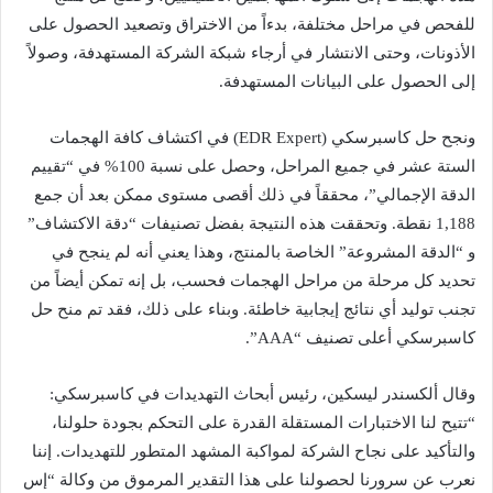
للفحص في مراحل مختلفة، بدءاً من الاختراق وتصعيد الحصول على
الأذونات، وحتى الانتشار في أرجاء شبكة الشركة المستهدفة، وصولاً
إلى الحصول على البيانات المستهدفة.
ونجح حل كاسبرسكي (EDR Expert) في اكتشاف كافة الهجمات
الستة عشر في جميع المراحل، وحصل على نسبة 100% في “تقييم
الدقة الإجمالي”، محققاً في ذلك أقصى مستوى ممكن بعد أن جمع
1,188 نقطة. وتحققت هذه النتيجة بفضل تصنيفات “دقة الاكتشاف”
و “الدقة المشروعة” الخاصة بالمنتج، وهذا يعني أنه لم ينجح في
تحديد كل مرحلة من مراحل الهجمات فحسب، بل إنه تمكن أيضاً من
تجنب توليد أي نتائج إيجابية خاطئة. وبناء على ذلك، فقد تم منح حل
كاسبرسكي أعلى تصنيف “AAA”.
وقال ألكسندر ليسكين، رئيس أبحاث التهديدات في كاسبرسكي:
“تتيح لنا الاختبارات المستقلة القدرة على التحكم بجودة حلولنا،
والتأكيد على نجاح الشركة لمواكبة المشهد المتطور للتهديدات. إننا
نعرب عن سرورنا لحصولنا على هذا التقدير المرموق من وكالة “إس