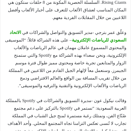
Rising Giants. السلسلة الحصرية المكونة من 8 حلقات ستكون هي
المكان المناسب لعشاق الألعاب للتعرف على أخبار الألعاب وأفضل
اللاعبين من خلال المقابلات الفردية معهم.
وعلّق عمر بترجي -مدير التسويق والتواصل والشراكات في
الاتحاد
السعودي للرياضات الإلكترونية
– على هذه الشراكة قائلاً: “الموسيقى
والمحتوى المسموع عاملان مهمان في عالم الرياضات والألعاب
الإلكترونية، ونحن سعداء بهذه الشراكة مع Spotify والتي ستمنح
الزوار والمتابعين تجربة خاصة ومحتوى مميز طوال فترة موسم
الجيمرز. وسنعمل معاً لإلهام الجيل القادم من اللاعبين في المملكة
من خلال تقريب المسافة بين الواقع والعالم الافتراضي ودمج
الرياضات والألعاب الإلكترونية والتقنية والترفيه والموسيقى”.
وقالت نيكول عون -مديرة التسويق والشراكات في Spotify بالمملكة
العربية السعودية: “نستمر في Spotify بالتركيز على دعم مجتمع
صُنّاع الفن، ونمتلك رغبة مستمرة لمنح جيل الشباب في المملكة
تجارب لا تُنسى تعكس التزامنا تجاه المجتمع المحلي. وأحد الأهداف