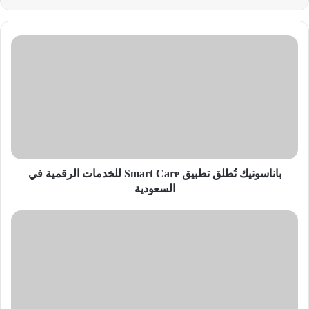
باناسونيك
تُطلق
تطبيق
Smart
Care
للخدمات
الرقمية
في
السعودية
باناسونيك تُطلق تطبيق Smart Care للخدمات الرقمية في
السعودية
«المتطورة»
تتعاون
مع
«مايكروسوفت»
لتعزيز
قدرات
منصة