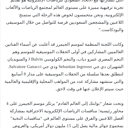
التي نتشاركها مع الاتحاد السعودي للرياضات الإلكترونية هو تقديم
تجربة ترفيهية مميزة على مستوى العالم لمجتمع الرياضات والألعاب
الإلكترونية، ونحن متحمسون لخوض هذه الرحلة التي ستمنح
اللاعبين والمشجعين السعوديين فرصة للتواصل من خلال الموسيقى
والبودكاست.”
وكانت اللجنة المنظمة لموسم الجيمرز قد أعلنت عن أسماء الفنانين
العالميين المشاركين في أولى الحفلات الموسيقية للموسم وهم
النجم المصري عمرو دياب، والنجم الكولومبي J Balvin والسويديان
الشهيران دي جي Sebastian Ingrosso ودي جي Salvatore Ganacci.
لتنطلق بعدها سلسلة من الحفلات الموسيقية على مدار 8 أسابيع
والتي ستشهد مشاركة عدد من المواهب المحلية والإقليمية والعالمية
حيث سيتم الإعلان عنها في وقت لاحق.
وتحت شعار “بوابتك إلى العالم القادم” يرتكز موسم الجيمرز على 4
محاور رئيسية؛ منافسات الرياضات الإلكترونية الاحترافية بمشاركة
أفضل اللاعبين والفرق على مستوى العالم في “منافسات النخبة”
بمجموع جوائز مالية يصل إلى 15 مليون دولار أمريكي، والعروض