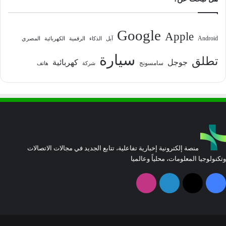
Google
Apple
Android
آبل
الذكاء
الرقمية
الكهربائية
المصري
سيارة
تطلق
جوجل
كهربائية
سامسونج
شركة
هاتف
منصة إلكترونية إخبارية تفاعلية، تتابع الجديد في مجالات الاتصالات
وتكنولوجيا المعلومات، محلياً وعالميا
فيسبوك
‫X
لينكدإن
انستقرام