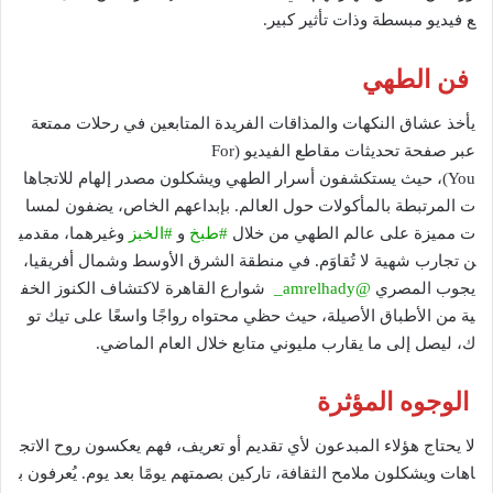
ع فيديو مبسطة وذات تأثير كبير.
فن الطهي
يأخذ عشاق النكهات والمذاقات الفريدة المتابعين في رحلات ممتعة
عبر صفحة تحديثات مقاطع الفيديو (For
You)، حيث يستكشفون أسرار الطهي ويشكلون مصدر إلهام للاتجاها
ت المرتبطة بالمأكولات حول العالم. بإبداعهم الخاص، يضفون لمسا
ت مميزة على عالم الطهي من خلال
#طبخ
و
#الخبز
وغيرهما، مقدمي
ن تجارب شهية لا تُقاوَم. في منطقة الشرق الأوسط وشمال أفريقيا،
يجوب المصري
@amrelhady_
شوارع القاهرة لاكتشاف الكنوز الخف
ية من الأطباق الأصيلة، حيث حظي محتواه رواجًا واسعًا على تيك تو
ك، ليصل إلى ما يقارب مليوني متابع خلال العام الماضي.
الوجوه المؤثرة
لا يحتاج هؤلاء المبدعون لأي تقديم أو تعريف، فهم يعكسون روح الاتج
اهات ويشكلون ملامح الثقافة، تاركين بصمتهم يومًا بعد يوم. يُعرفون ب