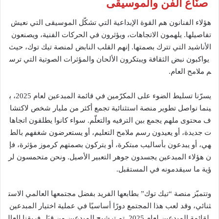
صنّاع الفن والموسيقى
هؤلاء الفنانون هم القوة الإبداعية التي تشكّل الموسيقى التي نعيش
تفاصيلها. يلهمون الاتجاهات، ويؤثرون في الحركات الفنية، ويصنعون
الأناشيد التي تترك بصمتها. إنهم القلب النابض لمنصة تيك توك، حيث
يواكبون نبض الثقافة ويبتكرون الألحان والمؤثرات الصوتية التي ترس
م ملامح العام.
يسرّنا تسليط الضوء على المكرّمين في قائمة المبدعين لعام 2025، ب
ينما نواصل تطوير منصة استثنائية تجمع أكثر من مليار شخص لاكتشا
ف محتوى ملهم يجمع بين الترفيه والتعلّم. سواء كانوا يطلقون اتجاها
ت جديدة، أو يعيدون رسم ملامح التعليم، أو يستعرضون شغفهم بالط
هي، أو يبدعون بأساليب مبتكرة، أو يتركون بصمتهم كرموز مؤثرة، فإ
ن هؤلاء المبدعين يجسدون جوهر التعبير الأصيل. ونحن متحمسون لر
ؤية ما سيقدمونه في المستقبل.
وتتميّز منصة “تيك توك” بطابعها الفريد بفضل مجتمعها العالمي الاست
ثنائي، وقد لعب هذا المجتمع دورًا أساسيًا في عملية اختيار المبدعين
لقائمة المبدعين لعام 2025. تم ترشيح المبدعين من قِبَل فريقنا العال