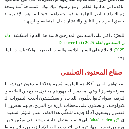
نافذة إلى عالمها الخاص. ومع ترسيخ “تيك توك” كمساحة آمنة ومحف
زة للإبداع، نواصل التزامنا بتوفير بيئة داعمة تتيح للمواهب الإقليمية ت
حقيق المزيد من التألق والانتشار داخل المنطقة وخارجها”.
للتعرّف أكثر على المبدعين المدرجين قائمة هذا العام؟ استكشف
دلي
ل المبدعين لعام 2025 (Discover List
2025)
للاطلاع على السير الذاتية، والصور الحصرية، والاقتباسات المل
همة.
صناع المحتوى التعليمي
بمحتواهم الغني وأفكارهم الملهمة، يُسهم هؤلاء المبدعون في نشر ال
معرفة وتعزيز الوعي، مقدمين لجمهورهم محتوى يجمع بين الفائدة وا
لترفيه. سواء كانوا يعلّمون اللغات، أو يستكشفون أحدث التطورات الت
كنولوجية، أو يضيئون على محطات بارزة من التاريخ، فإنهم يحفزون ا
لفضول ويفتحون آفاقًا جديدة للتعلّم. هذا العام، انضم المؤثر السعود
ي
@fahadacademy
إلى قائمتنا بفضل تفانيه وشغفه في تمكين جمه
وره من تحسين مهاراتهم في التحدث باللغة الإنجليزية من خلال مقاط