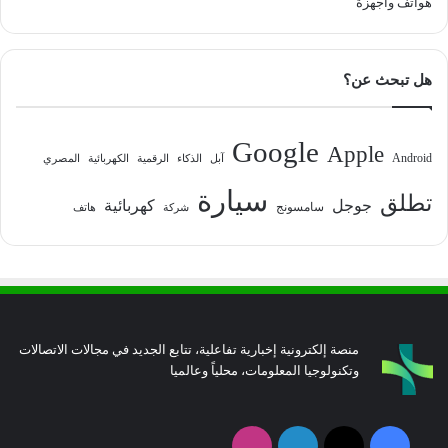
هواتف وأجهزة
هل تبحث عن؟
Google
Apple
Android
آبل
الذكاء
الرقمية
الكهربائية
المصري
سيارة
تطلق
جوجل
كهربائية
سامسونج
شركة
هاتف
منصة إلكترونية إخبارية تفاعلية، تتابع الجديد في مجالات الاتصالات
وتكنولوجيا المعلومات، محلياً وعالميا
فيسبوك
‫X
لينكدإن
انستقرام