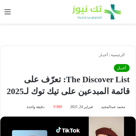
بحث عن
الق
الرئيسية
|
أخبـار
أخبـار
The Discover List: تعرّف على
قائمة المبدعين على تيك توك لـ2025
محمد عبدالمجيد
فبراير 24, 2025
9٬889
دقيقة واحدة