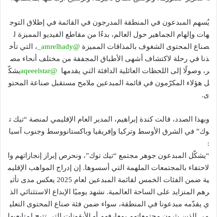
يُسهم المبدعون في المنطقة المدرجون في القائمة في إطلاق التوج
هات وإلهام الجماهير حول العالم، بدءًا من مقاطع الفيديو المميزة ل
صناع المحتوى الشغوف بالمذاقات المميزة
@amrelhady_
، التي تأخ
ذنا في رحلة لاكتشاف أشهى الأطباق المجففة من مختلف أنحاء مص
ر، وصولًا إلى اللحظات العائلية الدافئة التي يقدمها
@aqeeelstar
يشكّ
ل هؤلاء المكرّمون في قائمة المبدعين ملامح مستقبل صناعة المحتو
ى.
وبهذا الصدد، قالت كندة إبراهيم، المدير العام الإقليمي لمنصة “تيك ت
وك” في الشرق الأوسط وتركيا وإفريقيا وباكستانووسط وجنوب آسيا
:
“يشكّل المبدعون جوهر مجتمع “تيك توك”، ونحرص إبراز إنجازاتهم وا
لاحتفاء بالمجتمعات الملهمة التي أسسوها. إن إدراج المواهب الإقليم
ية ضمن الفئات الخمس لقائمة المبدعين لعام 2025 يعكس مدى تأثي
رهم المتزايد على الساحة العالمية. نشهد يوميًا الإبداع الاستثنائي الذ
ي يقدّمه مبدعونا في المنطقة، سواء ضمن فئة صناع المحتوى التعلي
مي الذين يثرون مجتمعاتهم بمعارفهم أو الأيقونات التي تتيح لمتابعيها