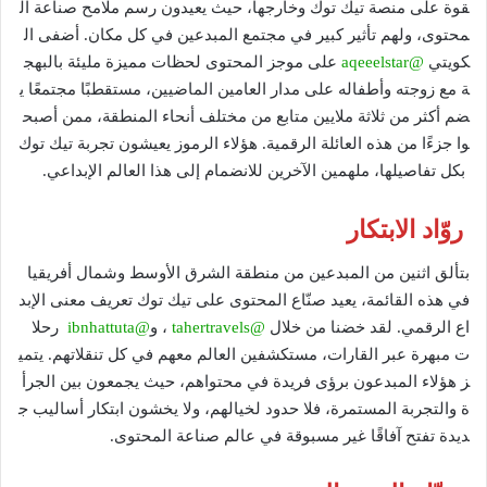
قوة على منصة تيك توك وخارجها، حيث يعيدون رسم ملامح صناعة ال
محتوى، ولهم تأثير كبير في مجتمع المبدعين في كل مكان. أضفى ال
كويتي
@aqeeelstar
على موجز المحتوى لحظات مميزة مليئة بالبهج
ة مع زوجته وأطفاله على مدار العامين الماضيين، مستقطبًا مجتمعًا ي
ضم أكثر من ثلاثة ملايين متابع من مختلف أنحاء المنطقة، ممن أصبح
وا جزءًا من هذه العائلة الرقمية. هؤلاء الرموز يعيشون تجربة تيك توك
بكل تفاصيلها، ملهمين الآخرين للانضمام إلى هذا العالم الإبداعي.
روّاد الابتكار
بتألق اثنين من المبدعين من منطقة الشرق الأوسط وشمال أفريقيا
في هذه القائمة، يعيد صنّاع المحتوى على تيك توك تعريف معنى الإبد
اع الرقمي. لقد خضنا من خلال
@tahertravels
، و
@ibnhattuta
رحلا
ت مبهرة عبر القارات، مستكشفين العالم معهم في كل تنقلاتهم. يتمي
ز هؤلاء المبدعون برؤى فريدة في محتواهم، حيث يجمعون بين الجرأ
ة والتجربة المستمرة، فلا حدود لخيالهم، ولا يخشون ابتكار أساليب ج
ديدة تفتح آفاقًا غير مسبوقة في عالم صناعة المحتوى.