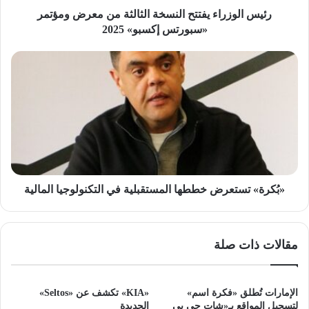
إكسبو»
رئيس الوزراء يفتتح النسخة الثالثة من معرض ومؤتمر
2025
«سبورتس إكسبو» 2025
«بُكرة»
تستعرض
خططها
المستقبلية
في
التكنولوجيا
المالية
«بُكرة» تستعرض خططها المستقبلية في التكنولوجيا المالية
مقالات ذات صلة
الإمارات تُطلق «فكرة اسم»
«KIA» تكشف عن «Seltos»
لتسجيل المواقع بـ«شات جي بي
الجديدة