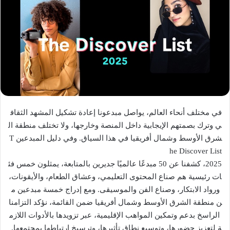
في مختلف أنحاء العالم، يواصل مبدعونا إعادة تشكيل المشهد الثقاف
ي وترك بصمتهم الإيجابية داخل المنصة وخارجها، ولا تختلف منطقة ال
شرق الأوسط وشمال أفريقيا في هذا السياق. وفي دليل المبدعين T
he Discover List
2025، كشفنا عن 50 مبدعًا عالميًا جديرين بالمتابعة، يمثلون خمس فئ
ات رئيسية هم صناع المحتوى التعليمي، وعشاق الطعام، والأيقونات،
ورواد الابتكار، وصناع الفن والموسيقى. ومع إدراج خمسة مبدعين م
ن منطقة الشرق الأوسط وشمال أفريقيا ضمن القائمة، نؤكد التزامنا
الراسخ بدعم وتمكين المواهب الإقليمية، عبر تزويدها بالأدوات اللازم
ة لتعزيز حضورها، وتوسيع نطاق تأثيرها، وترسيخ ارتباطها بمجتمعها.