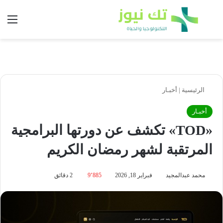
بحث عن
الق
الرئيسية
|
أخبـار
أخبـار
«TOD» تكشف عن دورتها البرامجية
المرتقبة لشهر رمضان الكريم
محمد عبدالمجيد
فبراير 18, 2026
9٬885
2 دقائق