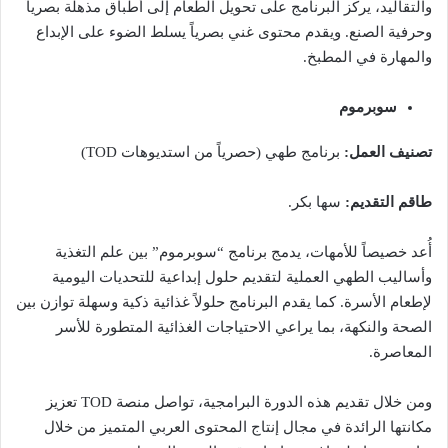
والتقاليد، يركز البرنامج على تحويل الطعام إلى أطباق مذهلة بصرياً
وحرفية الصنع. ويقدم محتوى غني بصرياً يسلط الضوء على الإبداع
والمهارة في المطبخ.
سوبرموم
تصنيف العمل:
برنامج طهي (حصرياً من استديوهات TOD)
طاقم التقديم:
سها بكر.
أُعد خصيصاً للأمهات، يدمج برنامج “سوبرموم” بين علم التغذية
وأساليب الطهي العملية لتقديم حلول إبداعية للتحديات اليومية
لإطعام الأسرة. كما يقدم البرنامج حلولاً غذائية ذكية وسهلة توازن بين
الصحة والنكهة، بما يراعي الاحتياجات الغذائية المتطورة للأسر
المعاصرة.
ومن خلال تقديم هذه الدورة البرامجية، تواصل منصة TOD تعزيز
مكانتها الرائدة في مجال إنتاج المحتوى العربي المتميز من خلال