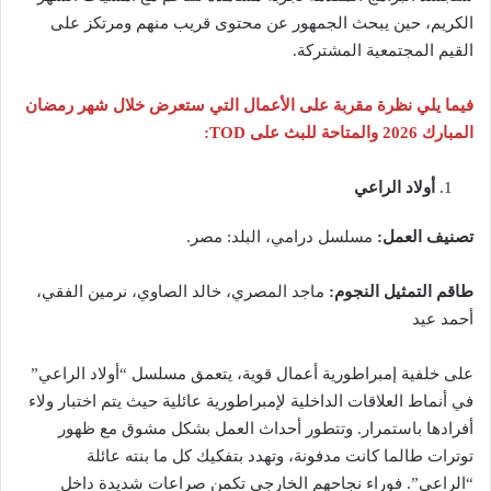
الكريم، حين يبحث الجمهور عن محتوى قريب منهم ومرتكز على
القيم المجتمعية المشتركة.
فيما يلي نظرة مقربة على الأعمال التي ستعرض خلال شهر رمضان
المبارك 2026 والمتاحة للبث على
TOD
:
أولاد الراعي
تصنيف العمل:
مسلسل درامي، البلد: مصر.
طاقم التمثيل النجوم:
ماجد المصري، خالد الصاوي، نرمين الفقي،
أحمد عيد
على خلفية إمبراطورية أعمال قوية، يتعمق مسلسل “أولاد الراعي”
في أنماط العلاقات الداخلية لإمبراطورية عائلية حيث يتم اختبار ولاء
أفرادها باستمرار. وتتطور أحداث العمل بشكل مشوق مع ظهور
توترات طالما كانت مدفونة، وتهدد بتفكيك كل ما بنته عائلة
“الراعي”. فوراء نجاحهم الخارجي تكمن صراعات شديدة داخل