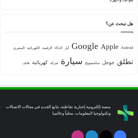
هل تبحث عن؟
Google
Apple
Android
آبل
الذكاء
الرقمية
الكهربائية
المصري
سيارة
تطلق
جوجل
كهربائية
سامسونج
شركة
هاتف
منصة إلكترونية إخبارية تفاعلية، تتابع الجديد في مجالات الاتصالات
وتكنولوجيا المعلومات، محلياً وعالميا
فيسبوك
‫X
لينكدإن
انستقرام