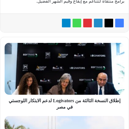
برامج منتقاة لتتناغم مع إيقاع وقيم الشهر الفضيل.
إطلاق
النسخة
الثالثة
من
Logivators
لدعم
الابتكار
اللوجستي
في
مصر
إطلاق النسخة الثالثة من Logivators لدعم الابتكار اللوجستي
في مصر
تعرف
على