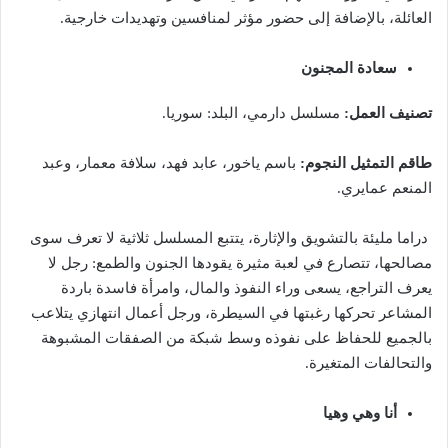
العائلة، بالإضافة إلى حضور مؤثر لمنافسين وتهديدات خارجية.
سعادة المجنون
تصنيف العمل:
مسلسل دارمي، البلد: سوريا.
طاقم التمثيل النجوم:
باسم ياخور، عابد فهد، سلافة معمار، وعبد
المنعم عمايري.
دراما مليئة بالتشويق والإثارة، يتتبع المسلسل ثلاثية لا تعرف سوى
مصالحها، تتصارع في لعبة مثيرة يقودها الجنون والطمع: رجل لا
يعرف التراجع، يسعى وراء النفوذ والمال، وامرأة فاسدة باردة
المشاعر تحركها رغبتها في السيطرة، ورجل أعمال انتهازي يتلاعب
بالجميع للحفاظ على نفوذه وسط شبكة من الصفقات المشبوهة
والتحالفات المتغيرة.
أنا وهي وهيا