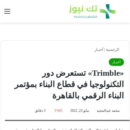
بحث عن
الق
الرئيسية
|
أخبـار
أخبـار
«Trimble» تستعرض دور
التكنولوجيا في قطاع البناء بمؤتمر
البناء الرقمي بالقاهرة
محمد عبدالمجيد
مايو 23, 2022
3٬645
3 دقائق
بول واليت- المدير الإقليمي لشركة "تريمبل سولوشنز " في الشرق الأوسط والهند