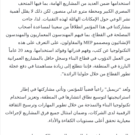
استخدامها ضمن العديد من المشاريع الهامة، بما فيها المتحف
المصري الكبير ومحطة مترو عدلي منصور، لكن ذلك لا يقلل أهمية
نشر الوعي حول الإمكانات الهائلة لهذه التقنيات. لذا، جاءت
مشاركتنا في هذا المؤتمر انطلاقاً من سعينا لمساعدة أصحاب
المصلحة في القطاع، بما فيهم المهندسون المعماريون والمهندسون
الإنشائيون ومصممو MEP والمقاولون، على التعرف على هذه
التكنولوجيا عن كثب، وفهم قدراتها وفوائد استخدامها. وبعد 20 عاماً
من العمل الدؤوب في قطاع البناء وسجلٍ حافل بالمشاريع العمرانية
البارزة في المنطقة، فإننا نتطلع إلى زيادة مساهمتنا في دفع عجلة
تطور القطاع من خلال حلولنا الرائدة”.
وتُعد “تريمبل” راعياً فضياً للمؤتمر، وتأتي مشاركتها في إطار
استراتيجيتها لتوسيع نطاق انتشارها في المنطقة، وتعزيز استخدام
تكنولوجيا البناء والنمذجة من خلال تطوير المهارات وترسيخ الثقافة
الرقمية لدى الشركات، وضمان امتثال جميع فرق المشاريع لإجراءات
معيارية تحقق أعلى مستويات الكفاءة والأداء.