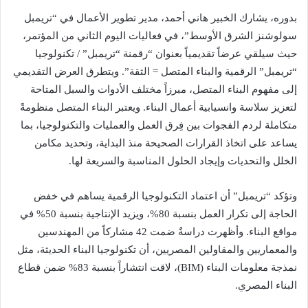
بدوره، يشارك الخبير هاني أحمد، مدير تطوير الأعمال في “تريمبل
سولوشنز الشرق الأوسط”، في فعاليات اليوم الثاني من المؤتمر،
حيث سيلقي عرضاً تقديمياً بعنوان “رقمنة “تريمبل” / تكنولوجيا
“تريمبل” الرقمية والبناء المتصل = الثقة”. ويتطرق العرض التقديمي
إلى مفهوم البناء المتصل، مبرزاً مختلف الأدوات والسبل المتاحة
لتعزيز سلاسة وانسيابية أعمال البناء. ويعتبر البناء المتصل منظومةً
متكاملة لردم الفجوات بين فِرق العمل والعمليات والتكنولوجيا، بما
يساعد على اتخاذ القرارات الصحيحة منذ البداية، وتحديد مكامن
الخلل والتحديات وإيجاد الحلول المناسبة والسريعة لها.
وتؤكد “تريمبل” أن اعتماد التكنولوجيا الرقمية يساهم في خفض
الحاجة إلى تكرار العمل بنسبة 80%، ويزيد الإنتاجية بنسبة 50% في
مواقع البناء. وأظهرت دراسةٌ ضمت 42 مشاركاً من المهندسين
والمعماريين والمقاولين المصريين، أن تكنولوجيا البناء الحديثة، مثل
نمذجة معلومات البناء (BIM)، لاقت انتشاراً بنسبة 83% ضمن قطاع
البناء المصري.