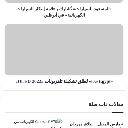
أبوظبي
«المسعود للسيارات» تُشارك بـ«قمة إبتكار السيارات
الكهربائية» في أبوظبي
«LG
Egypt»
تُطلق
تشكيلة
تلفزيونات
«OLED
2022»
«LG Egypt» تُطلق تشكيلة تلفزيونات «OLED 2022»
مقالات ذات صلة
4 مارس المقبل.. انطلاق مهرجان