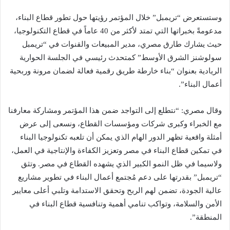
وستستعرض “تريمبل” خلال المؤتمر رؤيتها حول تطور قطاع البناء،
مدعومةً بخبراتها التي تمتد لأكثر من 40 عاماً في قطاع التكنولوجيا،
حيث يشارك طارق مصري، مدير المبيعات والقنوات في “تريمبل
سولوشنز الشرق الأوسط” كمتحدث رئيسي في الجلسة الحوارية
الريادية بعنوان “بناء خارطة طريق رقمية فعالة لضمان مرونة وربحية
أعمال البناء”.
وقال مصري: “نتطلع إلى التواجد ضمن هذا المؤتمر ومشاركة معارفنا
مع الخبراء وكبرى شركات ومؤسسات القطاع، ونسعى إلى عرض
أمثلة واقعية تظهر الدور الهام الذي يمكن أن تلعبه تكنولوجيا البناء
في تمكين قطاع البناء في مصر وتعزيز الكفاءة والإنتاجية في العمل،
ولاسيما في ظل النمو الكبير الذي يشهده القطاع في مصر. وتثق
“تريمبل” بقدرتها على دعم مُجتمع أعمال البناء في تطوير مشاريع
عالية الجودة، تضمن لهم الربح وتحقق الاستدامة وتلبي أعلى معايير
الأمن والسلامة، وتواكب تنامي أهمية وتنافسية قطاع البناء في
المنطقة”.