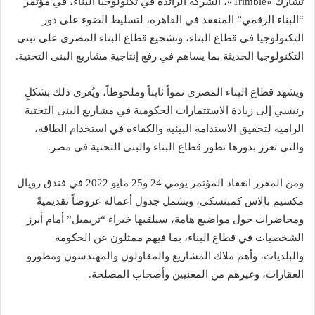
تشارك «Trimble»، الشركة الرائدة في تكنولوجيا البناء، في مؤتمر
“البناء الرقمي” المنعقد في القاهرة، لتسليط الضوء على دور
التكنولوجيا في قطاع البناء، وتشجيع قطاع البناء المصري على تبني
التكنولوجيا الحديثة بما يساهم في رفع إنتاجية مشاريع البنى التحتية.
ويشهد قطاع البناء المصري نمواً ثابتاً وملحوظاً، ويُعزى ذلك بشكلٍ
رئيسي إلى زيادة الاستثمارات الحكومية في مشاريع البنى التحتية
الرامية لتحقيق الاستدامة البيئية والكفاءة في استخدام الطاقة،
والتي تعزز بدورها تطور قطاع البناء والبنى التحتية في مصر.
ومن المقرر انعقاد المؤتمر يومي 24 و25 مايو 2022 في فندق رويال
مكسيم بالاس كمبنسكي، ويشمل جدول أعماله عروضاً تقديميةً
ومحاضرات حول مواضيع هامة، سيلقيها خبراء “تريمبل” أمام أبرز
الشخصيات في قطاع البناء، بما فيهم ممثلون عن الحكومة
والبلديات، وأهم ملاك المشاريع والمقاولون والمهندسون ومطورو
العقارات، وغيرهم من المعنيين وأصحاب المصلحة.