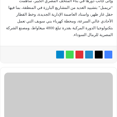
وإلى جانب دورها في بناء المتحف المصري الكبير، ساهمت
“تريمبل” بتشييد العديد من المشاريع البارزة في المنطقة، بما فيها
حقل غاز ظهر، واستاد العاصمة الإدارية الجديدة، وخط القطار
الأحادي عالي السرعة، ومحطة كهرباء بني سويف التي تعمل
بتكنولوجيا الدورة المركبة بقدرة تبلغ 4800 ميغاواط، ومصنع الشركة
المصرية للرمال السوداء.
«المسعود
للسيارات»
تُشارك
بـ«قمة
إبتكار
السيارات
الكهربائية»
في