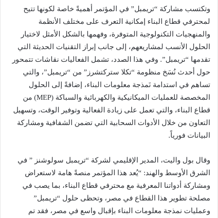
وتكتسب مشاركة “تريمبل” في المؤتمر أهميةً خاصة لكونها تتيح
لمحترفي قطاع البناء إمكانية التعرف على مختلف الأنظمة
والمنهجيات التكنولوجية المتوفرة، وفهمها بالشكل الأمثل لاختيار
الحلول الأنسب لمشاريعهم، إلى جانب إبراز التقنيات الحديثة التي
تقدمها “تريمبل”. وفي هذا الصدد، تشمل الفعاليات نقاشات تتمحور
حول أحدث نُسَخ منظومة “تكلا ستركتشرز” من “تريمبل”، والتي
تساهم في استدامة نَمذجة معلومات البناء، إضافةً إلى الحلول
المخصصة للعمليات الميكانيكية والكهربائية والسباكة (MEP) من
قطاع البناء، والتي تعمل على زيادة الفعالية وتوفير الوقت، وتسهيل
التعاون من خلال الأدوات السحابية التي تضمن الشفافية ومشاركة
البيانات فورياً.
وقال بول واليت، المدير الإقليمي لشركة “تريمبل سولوشنز ” في
الشرق الأوسط والهند: “يُعد هذا المؤتمر منصةً هامة لاستعراض
ومشاركة أدواتنا المعرفية مع محترفي قطاع البناء، بما يصب في
مصلحة تطوير هذا القطاع في مصر، وتحظى حلول “تريمبل”
وعمليات نمذجة معلومات البناء بإقبال واسع في مصر، فقد تم