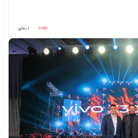
9٬880
2 دقائق