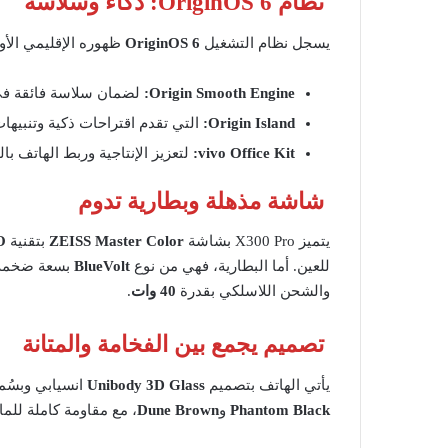
نظام OriginOS 6: ذكاء وسلاسة
يسجل نظام التشغيل
OriginOS 6
ظهوره الإقليمي الأو
Origin Smooth Engine:
لضمان سلاسة فائقة في 
Origin Island:
التي تقدم اقتراحات ذكية وتنبيها
vivo Office Kit:
لتعزيز الإنتاجية وربط الهاتف ب
شاشة مذهلة وبطارية تدوم
يتميز X300 Pro بشاشة
ZEISS Master Color
بتقنية
O
للعين. أما البطارية، فهي من نوع
BlueVolt
بسعة ضخمة 
والشحن اللاسلكي بقدرة
40 وات
.
تصميم يجمع بين الفخامة والمتانة
يأتي الهاتف بتصميم
Unibody 3D Glass
انسيابي وبسُمك إطار ضئيل جداً
Phantom Black
و
Dune Brown
، مع مقاومة كاملة للماء