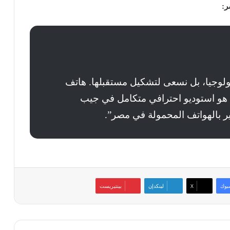
كبة التكنولوجيا، بل نسعى لتشكيل مستقبلها. هاتف
ل، بل هو استوديو احترافي متكامل في جيب
ر بالهواتف المحمولة في مصر”.
بوك
‫X
لينكدإن
بينتيريست