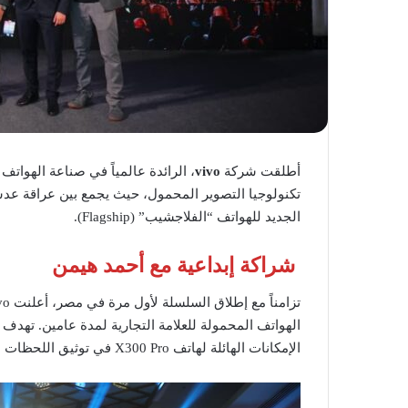
أطلقت شركة
vivo
، الرائدة عالمياً في صناعة الهواتف ا
تكنولوجيا التصوير المحمول، حيث يجمع بين عراقة ع
الجديد للهواتف “الفلاجشيب” (Flagship).
شراكة إبداعية مع أحمد هيمن
تزامناً مع إطلاق السلسلة لأول مرة في مصر، أعلنت vivo عن اختيار المصور المصري البارز
الهواتف المحمولة للعلامة التجارية لمدة عامين. تهدف
الإمكانات الهائلة لهاتف X300 Pro في توثيق اللحظات باحترافية استثنائية.