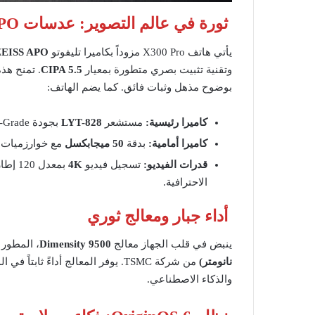
ثورة في عالم التصوير: عدسات ZEISS APO
يأتي هاتف X300 Pro مزوداً بكاميرا تليفوتو
ZEISS APO
وتقنية تثبيت بصري متطورة بمعيار
CIPA 5.5
. تمنح هذ
بوضوح مذهل وثبات فائق. كما يضم الهاتف:
كاميرا رئيسية:
مستشعر
LYT-828
بجودة Gimbal-Grade لمحاكاة الرؤية البشرية.
كاميرا أمامية:
بدقة
50 ميجابكسل
مع خوارزميات 
قدرات الفيديو:
تسجيل فيديو
4K
بمعدل 120 إطاراً في الثانية، ودعم
الاحترافية.
أداء جبار ومعالج ثوري
ينبض في قلب الجهاز معالج
Dimensity 9500
، المطور بالتعاون بين o
نانومتر)
من شركة TSMC. يوفر المعالج أداءً ث
والذكاء الاصطناعي.