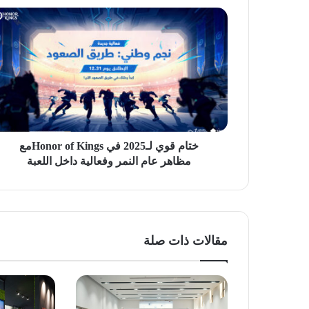
ختام
قوي
لـ2025
في
Honor
of
Kingsمع
مظاهر
عام
النمر
ختام قوي لـ2025 في Honor of Kingsمع
وفعالية
مظاهر عام النمر وفعالية داخل اللعبة
داخل
اللعبة
مقالات ذات صلة