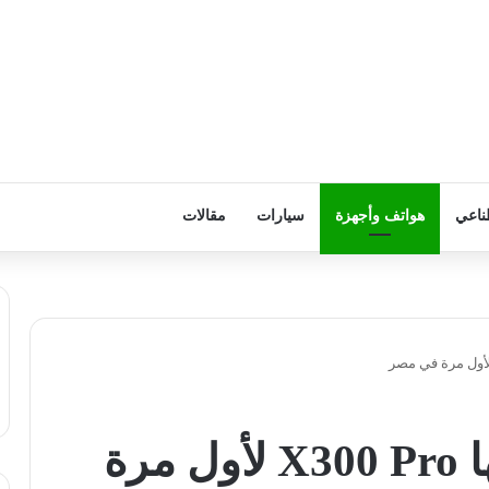
ناعي
هواتف وأجهزة
سيارات
مقالات
«vivo» تُطلق أيقونتها X300 Pro لأول مرة