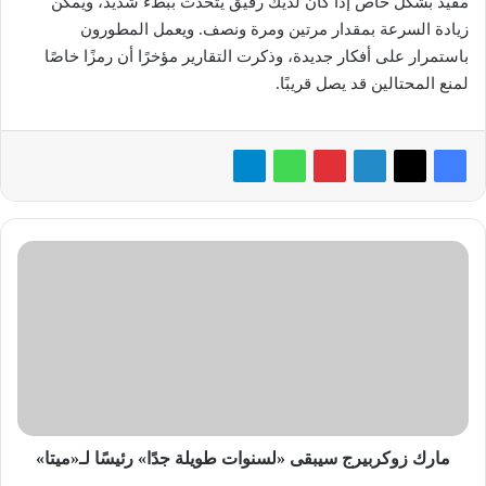
مفيد بشكل خاص إذا كان لديك رفيق يتحدث ببطء شديد، ويمكن
زيادة السرعة بمقدار مرتين ومرة ونصف. ويعمل المطورون
باستمرار على أفكار جديدة، وذكرت التقارير مؤخرًا أن رمزًا خاصًا
لمنع المحتالين قد يصل قريبًا.
مارك
زوكربيرج
سيبقى
«لسنوات
طويلة
جدًا»
رئيسًا
لـ«ميتا»
مارك زوكربيرج سيبقى «لسنوات طويلة جدًا» رئيسًا لـ«ميتا»