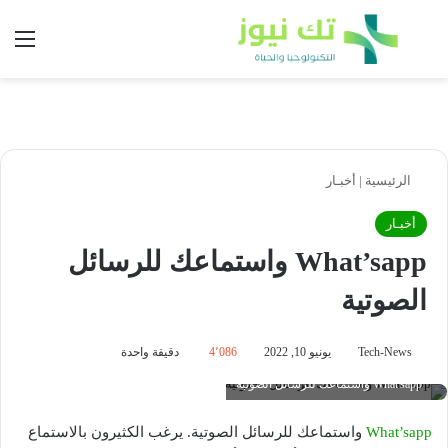
بحث عن
الق
الرئيسية
|
أخبـار
أخبـار
What’sapp واستماعك للرسائل
الصوتية
Tech-News
يونيو 10, 2022
4٬086
دقيقة واحدة
What'sapp واستماعك للرسائل الصوتية
What’sapp
واستماعك للرسائل الصوتية. يرغب الكثيرون بالاستماع