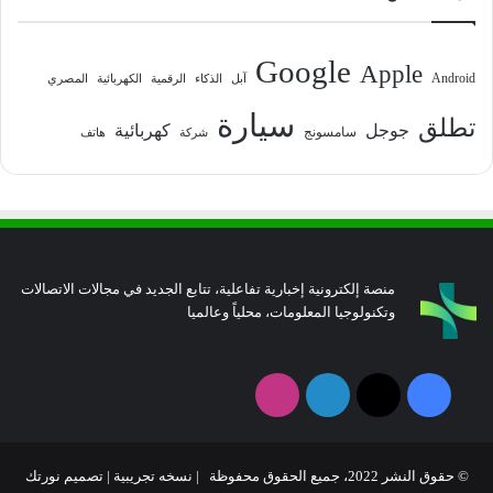
Google
Apple
Android
آبل
الذكاء
الرقمية
الكهربائية
المصري
سيارة
تطلق
جوجل
كهربائية
سامسونج
شركة
هاتف
منصة إلكترونية إخبارية تفاعلية، تتابع الجديد في مجالات الاتصالات
وتكنولوجيا المعلومات، محلياً وعالميا
فيسبوك
‫X
لينكدإن
انستقرام
© حقوق النشر 2022، جميع الحقوق محفوظة | نسخه تجريبية |
تصميم نورتك