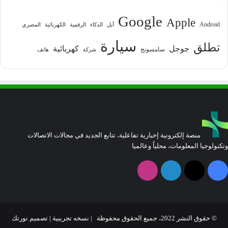
Google
Apple
Android
آبل
الذكاء
الرقمية
الكهربائية
المصري
سيارة
تطلق
جوجل
كهربائية
سامسونج
شركة
هاتف
منصة إلكترونية إخبارية تفاعلية، تتابع الجديد في مجالات الاتصالات
وتكنولوجيا المعلومات، محلياً وعالميا
فيسبوك
‫X
لينكدإن
انستقرام
© حقوق النشر 2022، جميع الحقوق محفوظة | نسخه تجريبية |
تصميم نورتك