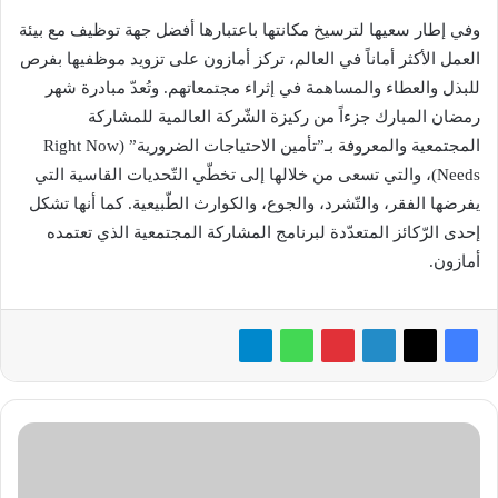
وفي إطار سعيها لترسيخ مكانتها باعتبارها أفضل جهة توظيف مع بيئة
العمل الأكثر أماناً في العالم، تركز أمازون على تزويد موظفيها بفرص
للبذل والعطاء والمساهمة في إثراء مجتمعاتهم. وتُعدّ مبادرة شهر
رمضان المبارك جزءاً من ركيزة الشّركة العالمية للمشاركة
المجتمعية والمعروفة بـ”تأمين الاحتياجات الضرورية” (Right Now
Needs)، والتي تسعى من خلالها إلى تخطّي التّحديات القاسية التي
يفرضها الفقر، والتّشرد، والجوع، والكوارث الطّبيعية. كما أنها تشكل
إحدى الرّكائز المتعدّدة لبرنامج المشاركة المجتمعية الذي تعتمده
أمازون.
شراكة
بين
طلبات