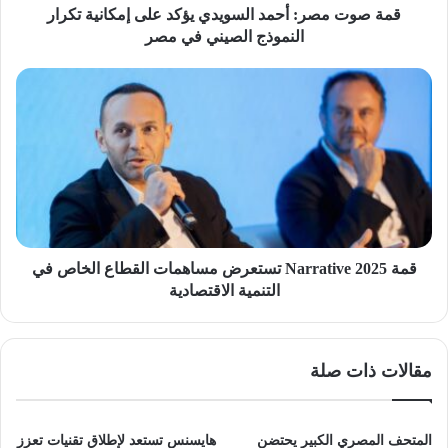
النموذج
قمة صوت مصر: أحمد السويدي يؤكد على إمكانية تكرار
الصيني
النموذج الصيني في مصر
في
مصر
قمة
Narrative
2025
تستعرض
مساهمات
القطاع
الخاص
في
التنمية
الاقتصادية
قمة Narrative 2025 تستعرض مساهمات القطاع الخاص في
التنمية الاقتصادية
مقالات ذات صلة
المتحف المصري الكبير يحتضن
هايسنس تستعد لإطلاق تقنيات تعزز