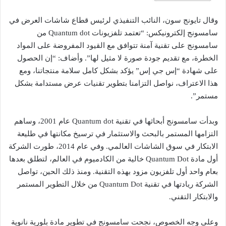
وقال تايونج سون، النائب التنفيذي لرئيس قطاع شاشات العرض في
سامسونج إلكترونيكس: “تعتمد تلفزيونات Quantum dot من
سامسونج على تقنية آمنة تتوافق مع القيود المفروضة على المواد
الخطرة، مع تقديم جودة صورة لا مثيل لها”. وأضاف: “إن الحصول
على شهادة “إس جي إس” يؤكد بشكل كامل سلامة منتجاتنا، ومع
هذا الاعتراف، نواصل التزامنا بتطوير تقنيات عرض مستدامة بشكل
مستمر”.
وبدأت سامسونج أبحاثها في تقنية Quantum dot عام 2001، وساهم
التزامها المستمر بالبحث والاستثمار في ترسيخ مكانتها في طليعة
الابتكار في سوق الشاشات العالمي. وفي عام 2014، طورت الشركة
أول مادة Quantum Dot خالية من الكادميوم في العالم، لتطلق بعدها
بعام واحد أول تلفزيون مزود بهذه التقنية. ومنذ ذلك الحين، تواصل
الشركة ريادتها في تقنية Quantum Dot من خلال التطوير المستمر
والابتكار التقني.
وعلى وجه الخصوص، نجحت سامسونج في تطوير مادة بلورية نانوية