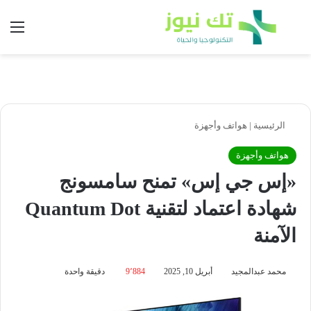
بحث عن
الق
الرئيسية
|
هواتف وأجهزة
هواتف وأجهزة
«إس جي إس» تمنح سامسونج
شهادة اعتماد لتقنية Quantum Dot
الآمنة
محمد عبدالمجيد
أبريل 10, 2025
9٬884
دقيقة واحدة